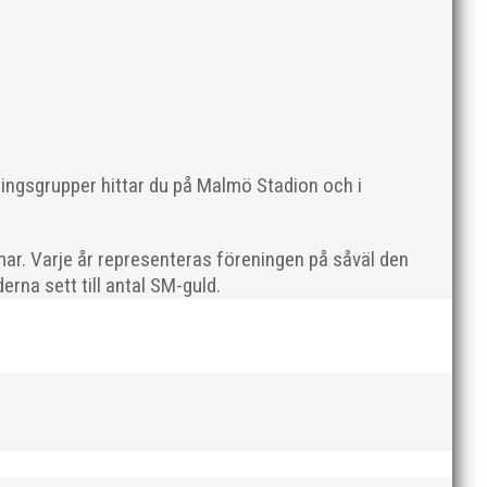
ningsgrupper hittar du på Malmö Stadion och i
ommer en liten sammanfattning från mig som
ar. Varje år representeras föreningen på såväl den
rna sett till antal SM-guld.
en rivs. Bilder, klicka här! Foto: Thomas Leandersson