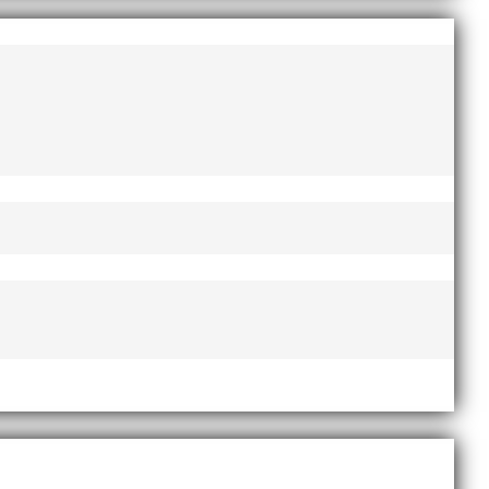
 EM-silver inomhus, dessutom sexa på VM inomhus och
AI-delegationen fick ta emot priset ”Årets pulshöjare”,