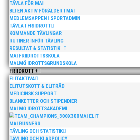
I veteranloppet över 1500m återfanns Anders 
TÄVLA FÖR MAI
7,35,25.
BLI EN AKTIV FÖRÄLDER I MAI
I kula segrade Karoly Dobi på 10,39.
MEDLEMSAPPEN I SPORTADMIN
TÄVLA I FRIIDROTT
Christer Stensson
KOMMANDE TÄVLINGAR
RUTINER INFÖR TÄVLING
RESULTAT & STATISTIK
MAI FRIIDROTTSSKOLA
MALMÖ IDROTTSGRUNDSKOLA
FRIIDROTT +
ELITAKTIVA
ELITUTSKOTT & ELITRÅD
MEDICINSK SUPPORT
BLANKETTER OCH STIPENDIER
MALMÖ IDROTTSAKADEMI
MAI ELIT
MAI RUNNERS
Bilder från Stafett-SM 2026. Foto: Thomas Leandersso
TÄVLING OCH STATISTIK
TÄVLING OCH KLÄDPOLICY