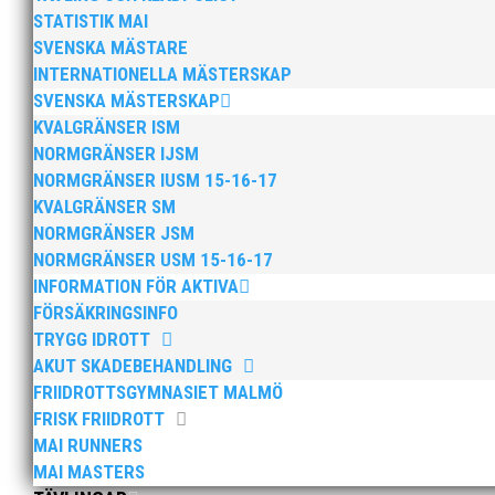
STATISTIK MAI
SVENSKA MÄSTARE
INTERNATIONELLA MÄSTERSKAP
SVENSKA MÄSTERSKAP
KVALGRÄNSER ISM
Anders Hallström, 55, blir ny klubbchef i MAI. Han bö
NORMGRÄNSER IJSM
hockeyn i Trelleborg och fotbollen i Höllviken tidigare. 
NORMGRÄNSER IUSM 15-16-17
KVALGRÄNSER SM
NORMGRÄNSER JSM
NORMGRÄNSER USM 15-16-17
INFORMATION FÖR AKTIVA
FÖRSÄKRINGSINFO
TRYGG IDROTT
AKUT SKADEBEHANDLING
Efter att årsmötet avslutats följde en kväll med stipe
möjliggjorde och generöst finansierade denna del av k
FRIIDROTTSGYMNASIET MALMÖ
FRISK FRIIDROTT
MAI RUNNERS
MAI MASTERS