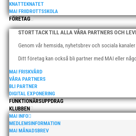
KNATTEKNATET
Som traditionen bjuder så var vi ett helt gäng löpare
MAI FRIIDROTTSSKOLA
runt Pildammsparken (2,7 km respektive 5,4 kilometer)
FÖRETAG
STORT TACK TILL ALLA VÅRA PARTNERS OCH LE
Genom vår hemsida, nyhetsbrev och sociala kanaler nå
Ditt företag kan också bli partner med MAI eller nå
Klubbchef – Malmö Allmänna Idrottsförening (MAI) Vil
MAI FRISKVÅRD
Allmänna Idrottsförening – MAI – söker en engagerad, 
VÅRA PARTNERS
BLI PARTNER
DIGITAL EXPONERING
FUNKTIONÄRSUPPDRAG
KLUBBEN
MAI INFO
MEDLEMSINFORMATION
MAI MÅNADSBREV
För mig har Lasse betytt oerhört mycket på flera plan.