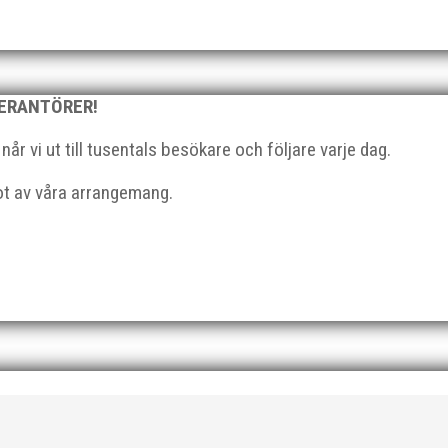
 från MAI RUNNERS som sprang det mysiga Sylvesterloppet på självas
, med tidtagning på de fem främsta i varje...
VERANTÖRER!
r vi ut till tusentals besökare och följare varje dag.
got av våra arrangemang.
l du vara med och skapa glädje, gemenskap och utveckling i en av 
strategisk, relationsbyggande och affärsinriktad...
 På 80- och 90-talet, då jag själv var aktiv, var han för mig en han