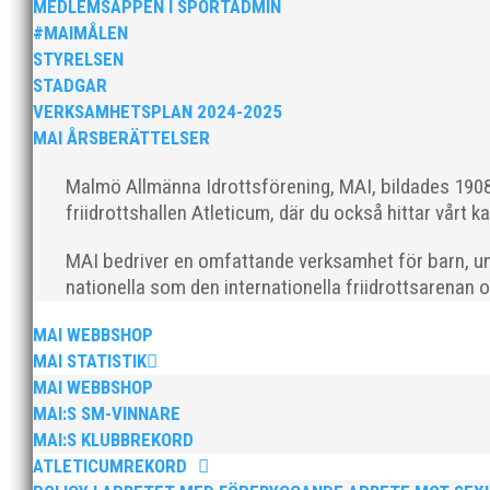
MEDLEMSAPPEN I SPORTADMIN
med en mängd olika projekt. Med sin parhäst och nä
#MAIMÅLEN
STYRELSEN
STADGAR
VERKSAMHETSPLAN 2024-2025
MAI ÅRSBERÄTTELSER
Malmö Allmänna Idrottsförening, MAI, bildades 1908 
friidrottshallen Atleticum, där du också hittar vårt ka
Nu är hösten här och för oss MAI:re betyder det oli
ordförande i vår anrika förening om hur jag uppfattar
MAI bedriver en omfattande verksamhet för barn, un
nationella som den internationella friidrottsarenan 
MAI WEBBSHOP
MAI STATISTIK
MAI WEBBSHOP
MAI:S SM-VINNARE
MAI:S KLUBBREKORD
MAI Klubbkväll 8 okt – MAI bjöd in alla friidrottare f
ATLETICUMREKORD