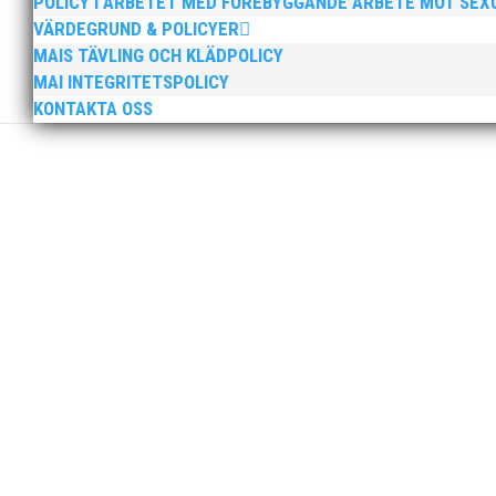
POLICY I ARBETET MED FÖREBYGGANDE ARBETE MOT SE
VÄRDEGRUND & POLICYER
MAIS TÄVLING OCH KLÄDPOLICY
MAI INTEGRITETSPOLICY
KONTAKTA OSS
Sprinterdrottningen Julia Henriksson vann dubbla gu
firade stora triumfer. Wictor Petersson plockade som
Peter Karlsson slutar som klubbchef i MAI. Peters sis
sista dag som klubbchef. Bästa medlemmar i MAI, Efter