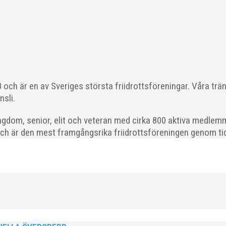
ra vän, Bengt Bendéus,...
och är en av Sveriges största friidrottsföreningar. Våra trä
nsli.
ka saker beroende på var man befinner sig i organisationen. Här k
 läget i våra olika verksamhetsben. BroloppetAtt...
gdom, senior, elit och veteran med cirka 800 aktiva medlemm
och är den mest framgångsrika friidrottsföreningen genom tide
ödda 2008–2018 till ett sista träningspass på Malmö Stadion innan d