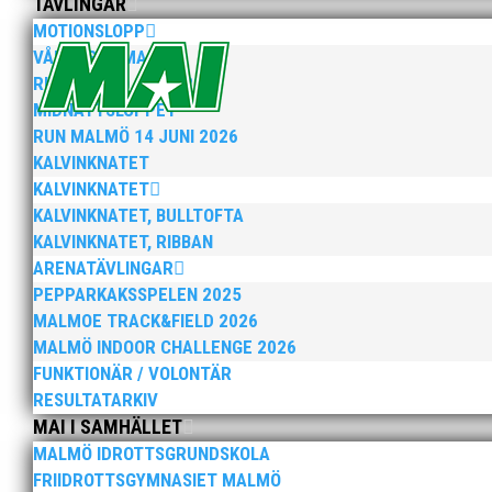
TÄVLINGAR
MOTIONSLOPP
VÅRRUSET MALMÖ
RUN MALMÖ 10K & 21K
2025 innebar något av ett internationellt genombrott
MIDNATTSLOPPET
elva på VM ute i somras. Och en stark tro på framtide
RUN MALMÖ 14 JUNI 2026
KALVINKNATET
KALVINKNATET
KALVINKNATET, BULLTOFTA
KALVINKNATET, RIBBAN
ARENATÄVLINGAR
PEPPARKAKSSPELEN 2025
När Friidrottssverige samlades för fest gick en av utm
MALMOE TRACK&FIELD 2026
och bland annat fanns ordförande Fredrik Wennolf på p
MALMÖ INDOOR CHALLENGE 2026
FUNKTIONÄR / VOLONTÄR
RESULTATARKIV
MAI I SAMHÄLLET
MALMÖ IDROTTSGRUNDSKOLA
FRIIDROTTSGYMNASIET MALMÖ