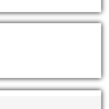
te nyårsafton. Formen är enkel, ett eller två varv
Sveriges största friidrottsföreningar? Malmö
dlingskraftig ledare som alltid var på plats och igång