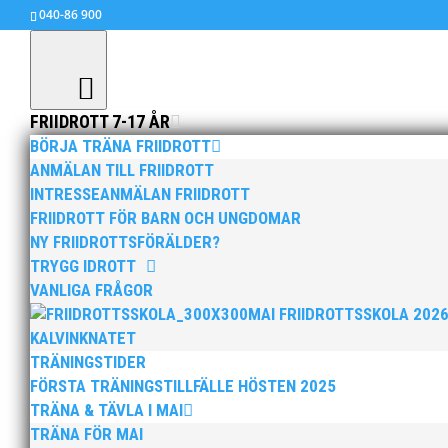
040-86 900
FRIIDROTT 7-17 ÅR
BÖRJA TRÄNA FRIIDROTT
ANMÄLAN TILL FRIIDROTT
INTRESSEANMÄLAN FRIIDROTT
Veteranresultat vid NCC-
FRIIDROTT FÖR BARN OCH UNGDOMAR
jan 25, 2010
|
Ingen kategori
,
MAI MASTERS
NY FRIIDROTTSFÖRÄLDER?
TRYGG IDROTT
I helgen avgjordes NCC-Spelen i Malmö och bl
VANLIGA FRÅGOR
MAI FRIIDROTTSSKOLA 202
Jörgen Lindholm och Fredrik Lööf sprang 60m b
KALVINKNATET
MS 60 m Försök 1
TRÄNINGSTIDER
7 Jörgen Lindholm 8,39
FÖRSTA TRÄNINGSTILLFÄLLE HÖSTEN 2025
MS 60 m Försök 3
TRÄNA & TÄVLA I MAI
8 Fredrik Lööf 7,82
TRÄNA FÖR MAI