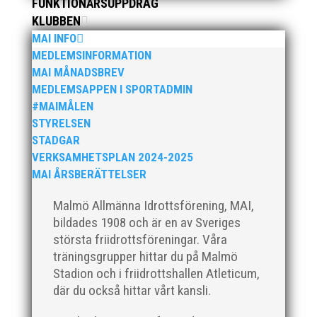
FUNKTIONÄRSUPPDRAG
KLUBBEN
MAI INFO
MEDLEMSINFORMATION
Klubbchef – Malmö Allmänna Idrottsförening (MAI)
MAI MÅNADSBREV
Vill du vara med och skapa glädje, gemenskap och
MEDLEMSAPPEN I SPORTADMIN
utveckling i en av Sveriges största
#MAIMÅLEN
friidrottsföreningar? Malmö Allmänna Idrottsförening
STYRELSEN
– MAI – söker en engagerad, strategisk,
STADGAR
relationsbyggande och affärsinriktad...
VERKSAMHETSPLAN 2024-2025
MAI ÅRSBERÄTTELSER
Malmö Allmänna Idrottsförening, MAI,
bildades 1908 och är en av Sveriges
största friidrottsföreningar. Våra
träningsgrupper hittar du på Malmö
Stadion och i friidrottshallen Atleticum,
där du också hittar vårt kansli.
För mig har Lasse betytt oerhört mycket på flera