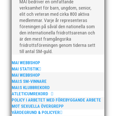
MAI bedriver en omfattande
plan. På 80- och 90-talet, då jag själv var aktiv, var
verksamhet för barn, ungdom, senior,
han för mig en handlingskraftig ledare som alltid var
elit och veteran med cirka 800 aktiva
på plats och igång med en mängd olika projekt. Med
medlemmar. Varje år representeras
sin parhäst och nära vän, Bengt Bendéus,...
föreningen på såväl den nationella som
den internationella friidrottsarenan och
är den mest framgångsrika
friidrottsföreningen genom tiderna sett
till antal SM-guld.
MAI WEBBSHOP
MAI STATISTIK
MAI WEBBSHOP
Nu är hösten här och för oss MAI:re betyder det olika
MAI:S SM-VINNARE
saker beroende på var man befinner sig i
organisationen. Här kommer en liten sammanfattning
MAI:S KLUBBREKORD
från mig som ordförande i vår anrika förening om hur
ATLETICUMREKORD
jag uppfattar läget i våra olika verksamhetsben.
POLICY I ARBETET MED FÖREBYGGANDE ARBETE
BroloppetAtt...
MOT SEXUELLA ÖVERGREPP
VÄRDEGRUND & POLICYER