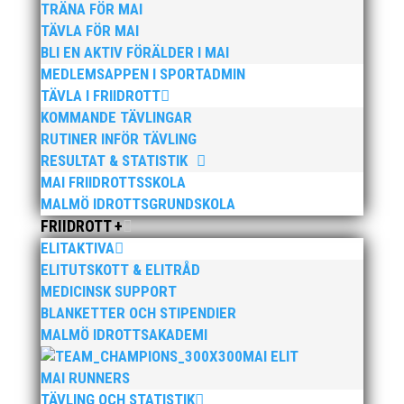
TRÄNA FÖR MAI
TÄVLA FÖR MAI
BLI EN AKTIV FÖRÄLDER I MAI
MEDLEMSAPPEN I SPORTADMIN
TÄVLA I FRIIDROTT
Publicerat tidigare
KOMMANDE TÄVLINGAR
RUTINER INFÖR TÄVLING
RESULTAT & STATISTIK
MAI FRIIDROTTSSKOLA
MALMÖ IDROTTSGRUNDSKOLA
FRIIDROTT +
Bilder från Stafett-SM 2026. Foto: Thomas
ELITAKTIVA
Leandersson Fler bilder från MAI:s Årsmöte 2026
ELITUTSKOTT & ELITRÅD
MEDICINSK SUPPORT
BLANKETTER OCH STIPENDIER
MALMÖ IDROTTSAKADEMI
MAI ELIT
MAI RUNNERS
TÄVLING OCH STATISTIK