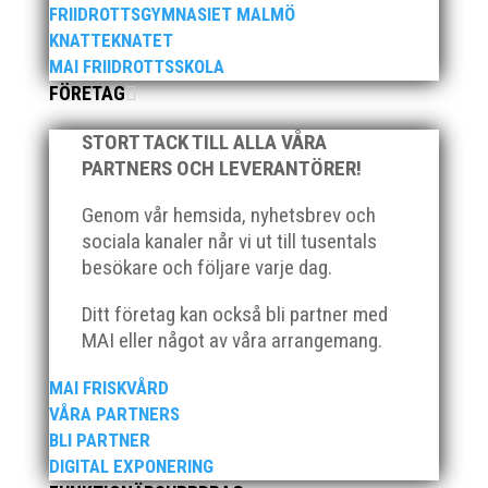
FRIIDROTTSGYMNASIET MALMÖ
utmärkelserna till MAI och Kalvinknatet – Lasses
KNATTEKNATET
skötebarn i alla år. MAI-delegationen fick ta emot
priset ”Årets pulshöjare”, och bland annat fanns
MAI FRIIDROTTSSKOLA
ordförande Fredrik Wennolf på plats för att ta emot
FÖRETAG
hyllningarna. –...
STORT TACK TILL ALLA VÅRA
PARTNERS OCH LEVERANTÖRER!
Genom vår hemsida, nyhetsbrev och
sociala kanaler når vi ut till tusentals
besökare och följare varje dag.
Som traditionen bjuder så var vi ett helt gäng löpare
Ditt företag kan också bli partner med
från MAI RUNNERS som sprang det mysiga
MAI eller något av våra arrangemang.
Sylvesterloppet på självaste nyårsafton. Formen är
enkel, ett eller två varv runt Pildammsparken (2,7 km
MAI FRISKVÅRD
respektive 5,4 kilometer), med tidtagning på de fem
VÅRA PARTNERS
främsta i varje...
BLI PARTNER
DIGITAL EXPONERING