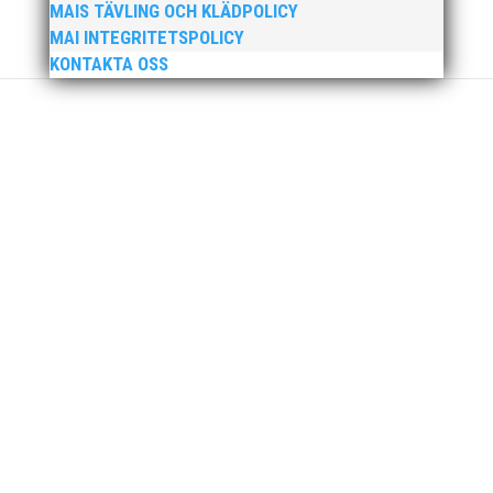
MAIS TÄVLING OCH KLÄDPOLICY
MAI INTEGRITETSPOLICY
KONTAKTA OSS
MAI Klubbkväll 8 okt – MAI bjöd in alla friidrottare
födda 2008–2018 till ett sista träningspass på Malmö
Stadion innan den rivs. Bilder, klicka här! Foto:
Thomas Leandersson
Sprinterdrottningen Julia Henriksson vann dubbla
guld när SM avgjordes i Karlstad i helgen. Thobias
Montler segrade programenligt i längdhoppet medan
MAI:s kastare firade stora triumfer. Wictor Petersson