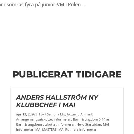
ar i somras fyra på junior-VM i Polen …
PUBLICERAT TIDIGARE
ANDERS HALLSTRÖM NY
KLUBBCHEF I MAI
apr 13, 2026
|
15+ / Senior / Elit
,
Aktuellt
,
Allmänt
,
Arrangemangsutskottet informerar
,
Barn & ungdom 6-14 år
,
Barn & ungdomsutskottet informerar
,
Hero Startsidan
,
MAI
informerar
,
MAI MASTERS
,
MAI Runners informerar