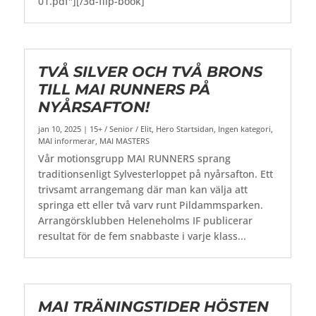
01.pdf"][/3d-flip-book]
TVÅ SILVER OCH TVÅ BRONS
TILL MAI RUNNERS PÅ
NYÅRSAFTON!
jan 10, 2025
|
15+ / Senior / Elit
,
Hero Startsidan
,
Ingen kategori
,
MAI informerar
,
MAI MASTERS
Vår motionsgrupp MAI RUNNERS sprang
traditionsenligt Sylvesterloppet på nyårsafton. Ett
trivsamt arrangemang där man kan välja att
springa ett eller två varv runt Pildammsparken.
Arrangörsklubben Heleneholms IF publicerar
resultat för de fem snabbaste i varje klass...
MAI TRÄNINGSTIDER HÖSTEN