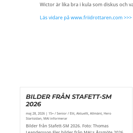
Wictor är lika bra i kula som diskus och v
Läs vidare på www.friidrottaren.com >>>
BILDER FRÅN STAFETT-SM
2026
maj 28, 2026
|
15+ / Senior / Elit
,
Aktuellt
,
Allmänt
,
Hero
Startsidan
,
MAI informerar
Bilder från Stafett-SM 2026. Foto: Thomas
Leandersson Fler bilder från MAI:s Årsmöte 2026