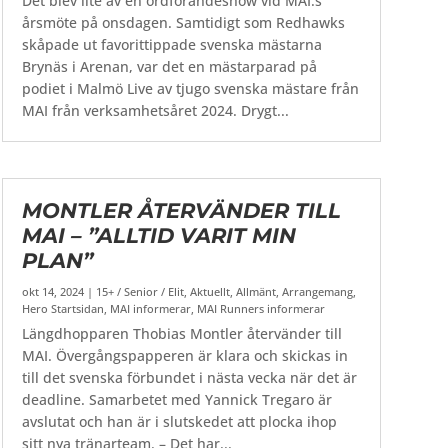
Det blev lite av en ordförandeshow vid MAI:s
årsmöte på onsdagen. Samtidigt som Redhawks
skåpade ut favorittippade svenska mästarna
Brynäs i Arenan, var det en mästarparad på
podiet i Malmö Live av tjugo svenska mästare från
MAI från verksamhetsåret 2024. Drygt...
MONTLER ÅTERVÄNDER TILL
MAI – ”ALLTID VARIT MIN
PLAN”
okt 14, 2024
|
15+ / Senior / Elit
,
Aktuellt
,
Allmänt
,
Arrangemang
,
Hero Startsidan
,
MAI informerar
,
MAI Runners informerar
Längdhopparen Thobias Montler återvänder till
MAI. Övergångspapperen är klara och skickas in
till det svenska förbundet i nästa vecka när det är
deadline. Samarbetet med Yannick Tregaro är
avslutat och han är i slutskedet att plocka ihop
sitt nya tränarteam. – Det har...