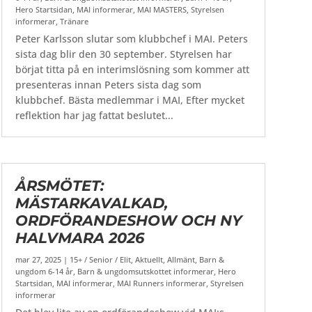
Hero Startsidan
,
MAI informerar
,
MAI MASTERS
,
Styrelsen
informerar
,
Tränare
Peter Karlsson slutar som klubbchef i MAI. Peters
sista dag blir den 30 september. Styrelsen har
börjat titta på en interimslösning som kommer att
presenteras innan Peters sista dag som
klubbchef. Bästa medlemmar i MAI, Efter mycket
reflektion har jag fattat beslutet...
ÅRSMÖTET:
MÄSTARKAVALKAD,
ORDFÖRANDESHOW OCH NY
HALVMARA 2026
mar 27, 2025
|
15+ / Senior / Elit
,
Aktuellt
,
Allmänt
,
Barn &
ungdom 6-14 år
,
Barn & ungdomsutskottet informerar
,
Hero
Startsidan
,
MAI informerar
,
MAI Runners informerar
,
Styrelsen
informerar