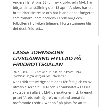
Anders Hallström, 55, blir ny klubbchef i MAI. Han
börjar sin anställning den 13 april. Anders har ett
brett idrottsintresse och har bland annat fungerat
som tränare inom hockeyn i Trelleborg och
fotbollen i Höllviken tidigare. I fortsättningen blir
det dock friidrott...
LASSE JOHNSSONS
LIVSGÄRNING HYLLAD PÅ
FRIIDROTTSGALAN
jan 28, 2026
|
15+ / Senior / Elit
,
Aktuellt
,
Allmänt
,
Hero
Startsidan
,
Ingen kategori
,
MAI informerar
När Friidrottssverige samlades för fest gick en av
utmärkelserna till MAI och Kalvinknatet – Lasses
skötebarn i alla år. MAI-delegationen fick ta emot
priset ”Årets pulshöjare”, och bland annat fanns
ordförande Fredrik Wennolf på plats för att ta