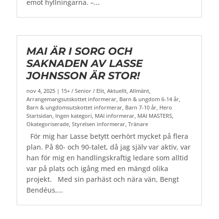
emot hyllningarna. –...
MAI ÄR I SORG OCH
SAKNADEN AV LASSE
JOHNSSON ÄR STOR!
nov 4, 2025
|
15+ / Senior / Elit
,
Aktuellt
,
Allmänt
,
Arrangemangsutskottet informerar
,
Barn & ungdom 6-14 år
,
Barn & ungdomsutskottet informerar
,
Barn 7-10 år
,
Hero
Startsidan
,
Ingen kategori
,
MAI informerar
,
MAI MASTERS
,
Okategoriserade
,
Styrelsen informerar
,
Tränare
För mig har Lasse betytt oerhört mycket på flera
plan. På 80- och 90-talet, då jag själv var aktiv, var
han för mig en handlingskraftig ledare som alltid
var på plats och igång med en mängd olika
projekt. Med sin parhäst och nära vän, Bengt
Bendéus,...