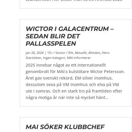
WICTOR I GALACENTRUM –
SEDAN BLIR DET
PALLASSPELEN
jan 28, 2026
|
15+ / Senior / Elit
,
Aktuellt
,
Allmänt
,
Hero
Startsidan
,
Ingen kategori
,
MAI informerar
2025 innebar något av ett internationellt
genombrott för MAI:s kulstötare Wictor Petersson.
Året gav svenskt rekord, EM-silver inomhus,
dessutom sexa på VM inomhus och elva på VM
ute i somras. Och en stark tro på framtiden efter
några motiga år när inte så mycket hänt...
MAI SÖKER KLUBBCHEF