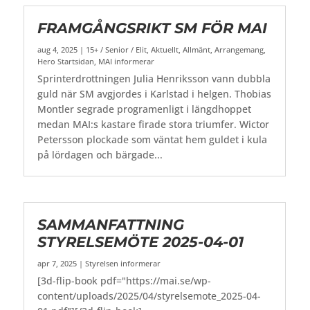
FRAMGÅNGSRIKT SM FÖR MAI
aug 4, 2025
|
15+ / Senior / Elit
,
Aktuellt
,
Allmänt
,
Arrangemang
,
Hero Startsidan
,
MAI informerar
Sprinterdrottningen Julia Henriksson vann dubbla
guld när SM avgjordes i Karlstad i helgen. Thobias
Montler segrade programenligt i längdhoppet
medan MAI:s kastare firade stora triumfer. Wictor
Petersson plockade som väntat hem guldet i kula
på lördagen och bärgade...
SAMMANFATTNING
STYRELSEMÖTE 2025-04-01
apr 7, 2025
|
Styrelsen informerar
[3d-flip-book pdf="https://mai.se/wp-
content/uploads/2025/04/styrelsemote_2025-04-