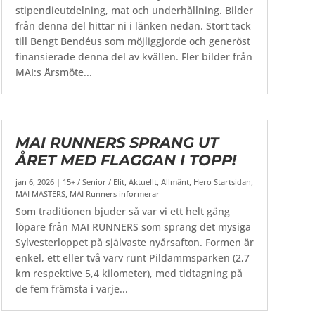
stipendieutdelning, mat och underhållning. Bilder
från denna del hittar ni i länken nedan. Stort tack
till Bengt Bendéus som möjliggjorde och generöst
finansierade denna del av kvällen. Fler bilder från
MAI:s Årsmöte...
MAI RUNNERS SPRANG UT
ÅRET MED FLAGGAN I TOPP!
jan 6, 2026
|
15+ / Senior / Elit
,
Aktuellt
,
Allmänt
,
Hero Startsidan
,
MAI MASTERS
,
MAI Runners informerar
Som traditionen bjuder så var vi ett helt gäng
löpare från MAI RUNNERS som sprang det mysiga
Sylvesterloppet på självaste nyårsafton. Formen är
enkel, ett eller två varv runt Pildammsparken (2,7
km respektive 5,4 kilometer), med tidtagning på
de fem främsta i varje...