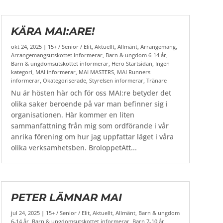
KÄRA MAI:ARE!
okt 24, 2025
|
15+ / Senior / Elit
,
Aktuellt
,
Allmänt
,
Arrangemang
,
Arrangemangsutskottet informerar
,
Barn & ungdom 6-14 år
,
Barn & ungdomsutskottet informerar
,
Hero Startsidan
,
Ingen
kategori
,
MAI informerar
,
MAI MASTERS
,
MAI Runners
informerar
,
Okategoriserade
,
Styrelsen informerar
,
Tränare
Nu är hösten här och för oss MAI:re betyder det
olika saker beroende på var man befinner sig i
organisationen. Här kommer en liten
sammanfattning från mig som ordförande i vår
anrika förening om hur jag uppfattar läget i våra
olika verksamhetsben. BroloppetAtt...
PETER LÄMNAR MAI
jul 24, 2025
|
15+ / Senior / Elit
,
Aktuellt
,
Allmänt
,
Barn & ungdom
6-14 år
,
Barn & ungdomsutskottet informerar
,
Barn 7-10 år
,