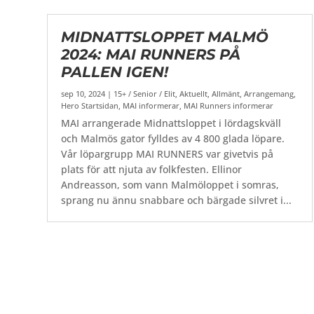
MIDNATTSLOPPET MALMÖ
2024: MAI RUNNERS PÅ
PALLEN IGEN!
sep 10, 2024
|
15+ / Senior / Elit
,
Aktuellt
,
Allmänt
,
Arrangemang
,
Hero Startsidan
,
MAI informerar
,
MAI Runners informerar
MAI arrangerade Midnattsloppet i lördagskväll
och Malmös gator fylldes av 4 800 glada löpare.
Vår löpargrupp MAI RUNNERS var givetvis på
plats för att njuta av folkfesten. Ellinor
Andreasson, som vann Malmöloppet i somras,
sprang nu ännu snabbare och bärgade silvret i...