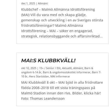
dec 1, 2025
|
Allmänt
Klubbchef – Malmö Allmänna Idrottsförening
(MAI) Vill du vara med och skapa glädje,
gemenskap och utveckling i en av Sveriges största
friidrottsföreningar? Malmö Allmänna
Idrottsförening – MAI – söker en engagerad,
strategisk, relationsbyggande och affärsinriktad...
MAI:S KLUBBKVÄLL!
okt 10, 2025
|
15+ / Senior / Elit
,
Aktuellt
,
Allmänt
,
Barn &
ungdom 6-14 år
,
Barn & ungdomsutskottet informerar
,
Barn 7-
10 år
,
Hero Startsidan
,
MAI informerar
MAI Klubbkväll 8 okt – MAI bjöd in alla friidrottare
födda 2008–2018 till ett sista träningspass på
Malmö Stadion innan den rivs. Bilder, klicka här!
Foto: Thomas Leandersson