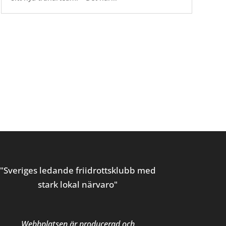
"Sveriges ledande friidrottsklubb med
stark lokal närvaro"
Webbplatsen är producerad och