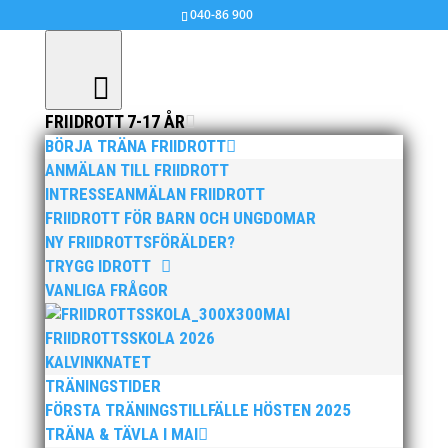
040-86 900
FRIIDROTT 7-17 ÅR
BÖRJA TRÄNA FRIIDROTT
Ystadspelen, 23 juli
ANMÄLAN TILL FRIIDROTT
INTRESSEANMÄLAN FRIIDROTT
jul 18, 2017
|
Allmänt
FRIIDROTT FÖR BARN OCH UNGDOMAR
NY FRIIDROTTSFÖRÄLDER?
Ystad, 23 juli
TRYGG IDROTT
Sista anmälningsdag 13 juli
VANLIGA FRÅGOR
MAI
FRIIDROTTSSKOLA 2026
KALVINKNATET
TRÄNINGSTIDER
FÖRSTA TRÄNINGSTILLFÄLLE HÖSTEN 2025
TRÄNA & TÄVLA I MAI