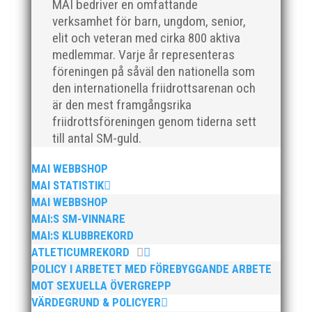
MAI bedriver en omfattande
verksamhet för barn, ungdom, senior,
elit och veteran med cirka 800 aktiva
medlemmar. Varje år representeras
föreningen på såväl den nationella som
den internationella friidrottsarenan och
är den mest framgångsrika
friidrottsföreningen genom tiderna sett
Nu är hösten här och för oss MAI:re betyder det olika
till antal SM-guld.
saker beroende på var man befinner sig i
organisationen. Här kommer en liten sammanfattning
MAI WEBBSHOP
från mig som ordförande i vår anrika förening om hur
MAI STATISTIK
jag uppfattar läget i våra olika verksamhetsben.
MAI WEBBSHOP
BroloppetAtt...
MAI:S SM-VINNARE
MAI:S KLUBBREKORD
ATLETICUMREKORD
POLICY I ARBETET MED FÖREBYGGANDE ARBETE
MOT SEXUELLA ÖVERGREPP
VÄRDEGRUND & POLICYER