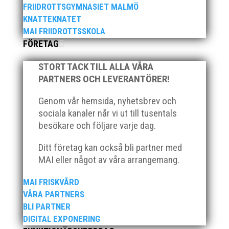
FRIIDROTTSGYMNASIET MALMÖ
KNATTEKNATET
MAI FRIIDROTTSSKOLA
FÖRETAG
STORT TACK TILL ALLA VÅRA
PARTNERS OCH LEVERANTÖRER!
Som traditionen bjuder så var vi ett helt gäng löpare
Genom vår hemsida, nyhetsbrev och
från MAI RUNNERS som sprang det mysiga
sociala kanaler når vi ut till tusentals
Sylvesterloppet på självaste nyårsafton. Formen är
besökare och följare varje dag.
enkel, ett eller två varv runt Pildammsparken (2,7 km
respektive 5,4 kilometer), med tidtagning på de fem
Ditt företag kan också bli partner med
främsta i varje...
MAI eller något av våra arrangemang.
MAI FRISKVÅRD
VÅRA PARTNERS
BLI PARTNER
DIGITAL EXPONERING
Klubbchef – Malmö Allmänna Idrottsförening (MAI)