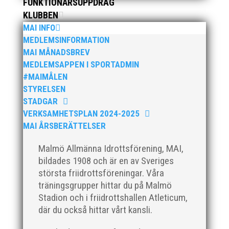
FUNKTIONÄRSUPPDRAG
Vill du vara med och skapa glädje, gemenskap och
KLUBBEN
utveckling i en av Sveriges största
MAI INFO
friidrottsföreningar? Malmö Allmänna Idrottsförening
– MAI – söker en engagerad, strategisk,
MEDLEMSINFORMATION
relationsbyggande och affärsinriktad...
MAI MÅNADSBREV
MEDLEMSAPPEN I SPORTADMIN
#MAIMÅLEN
STYRELSEN
STADGAR
VERKSAMHETSPLAN 2024-2025
MAI ÅRSBERÄTTELSER
Malmö Allmänna Idrottsförening, MAI,
bildades 1908 och är en av Sveriges
För mig har Lasse betytt oerhört mycket på flera
största friidrottsföreningar. Våra
plan. På 80- och 90-talet, då jag själv var aktiv, var
träningsgrupper hittar du på Malmö
han för mig en handlingskraftig ledare som alltid var
Stadion och i friidrottshallen Atleticum,
på plats och igång med en mängd olika projekt. Med
där du också hittar vårt kansli.
sin parhäst och nära vän, Bengt Bendéus,...