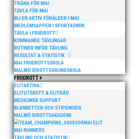
Publicerat tidigare
TRÄNA FÖR MAI
TÄVLA FÖR MAI
BLI EN AKTIV FÖRÄLDER I MAI
MEDLEMSAPPEN I SPORTADMIN
TÄVLA I FRIIDROTT
KOMMANDE TÄVLINGAR
RUTINER INFÖR TÄVLING
Bilder från Stafett-SM 2026. Foto: Thomas
RESULTAT & STATISTIK
Leandersson Fler bilder från MAI:s Årsmöte 2026
MAI FRIIDROTTSSKOLA
MALMÖ IDROTTSGRUNDSKOLA
FRIIDROTT +
ELITAKTIVA
ELITUTSKOTT & ELITRÅD
MEDICINSK SUPPORT
BLANKETTER OCH STIPENDIER
MALMÖ IDROTTSAKADEMI
Anders Hallström, 55, blir ny klubbchef i MAI. Han
MAI ELIT
börjar sin anställning den 13 april. Anders har ett
MAI RUNNERS
brett idrottsintresse och har bland annat fungerat
TÄVLING OCH STATISTIK
som tränare inom hockeyn i Trelleborg och fotbollen i