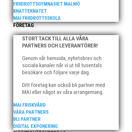
FRIIDROTTSGYMNASIET MALMÖ
KNATTEKNATET
MAI FRIIDROTTSSKOLA
FÖRETAG
STORT TACK TILL ALLA VÅRA
Som traditionen bjuder så var vi ett helt gäng löpare
PARTNERS OCH LEVERANTÖRER!
från MAI RUNNERS som sprang det mysiga
Sylvesterloppet på självaste nyårsafton. Formen är
Genom vår hemsida, nyhetsbrev och
enkel, ett eller två varv runt Pildammsparken (2,7 km
sociala kanaler når vi ut till tusentals
respektive 5,4 kilometer), med tidtagning på de fem
besökare och följare varje dag.
främsta i varje...
Ditt företag kan också bli partner med
MAI eller något av våra arrangemang.
MAI FRISKVÅRD
VÅRA PARTNERS
Klubbchef – Malmö Allmänna Idrottsförening (MAI)
BLI PARTNER
Vill du vara med och skapa glädje, gemenskap och
DIGITAL EXPONERING
utveckling i en av Sveriges största