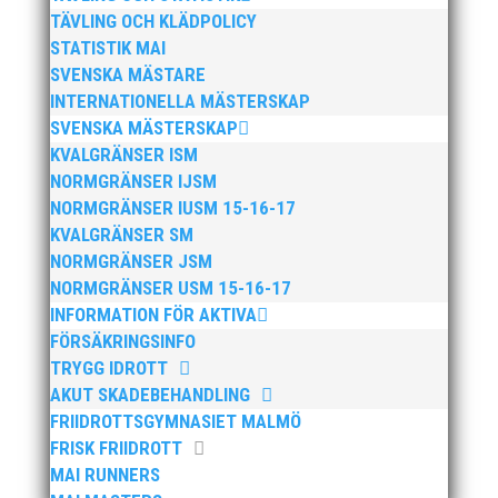
TÄVLING OCH KLÄDPOLICY
STATISTIK MAI
SVENSKA MÄSTARE
INTERNATIONELLA MÄSTERSKAP
SVENSKA MÄSTERSKAP
KVALGRÄNSER ISM
NORMGRÄNSER IJSM
Efter att årsmötet avslutats följde en kväll med
NORMGRÄNSER IUSM 15-16-17
stipendieutdelning, mat och underhållning. Bilder
KVALGRÄNSER SM
från denna del hittar ni i länken nedan. Stort tack till
NORMGRÄNSER JSM
Bengt Bendéus som möjliggjorde och generöst
NORMGRÄNSER USM 15-16-17
finansierade denna del av kvällen. Fler bilder från
INFORMATION FÖR AKTIVA
MAI:s Årsmöte...
FÖRSÄKRINGSINFO
TRYGG IDROTT
AKUT SKADEBEHANDLING
FRIIDROTTSGYMNASIET MALMÖ
FRISK FRIIDROTT
MAI RUNNERS