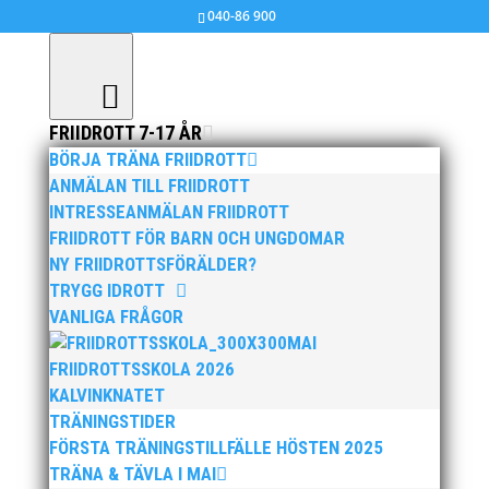
040-86 900
FRIIDROTT 7-17 ÅR
BÖRJA TRÄNA FRIIDROTT
ANMÄLAN TILL FRIIDROTT
jul 7, 2010
|
Ingen kategori
,
MAI MASTERS
INTRESSEANMÄLAN FRIIDROTT
FRIIDROTT FÖR BARN OCH UNGDOMAR
Se VIDEO! DM i Eslöv, Diskus(Klicka Här)
NY FRIIDROTTSFÖRÄLDER?
TRYGG IDROTT
VANLIGA FRÅGOR
MAI
FRIIDROTTSSKOLA 2026
KALVINKNATET
TRÄNINGSTIDER
FÖRSTA TRÄNINGSTILLFÄLLE HÖSTEN 2025
Publicerat tidigare
TRÄNA & TÄVLA I MAI