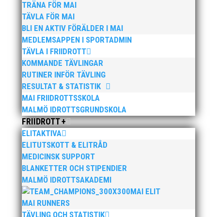
TRÄNA FÖR MAI
TÄVLA FÖR MAI
BLI EN AKTIV FÖRÄLDER I MAI
MEDLEMSAPPEN I SPORTADMIN
TÄVLA I FRIIDROTT
Bilder från Stafett-SM 2026. Foto: Thomas
KOMMANDE TÄVLINGAR
Leandersson Fler bilder från MAI:s Årsmöte 2026
RUTINER INFÖR TÄVLING
RESULTAT & STATISTIK
MAI FRIIDROTTSSKOLA
MALMÖ IDROTTSGRUNDSKOLA
FRIIDROTT +
ELITAKTIVA
ELITUTSKOTT & ELITRÅD
MEDICINSK SUPPORT
Anders Hallström, 55, blir ny klubbchef i MAI. Han
BLANKETTER OCH STIPENDIER
börjar sin anställning den 13 april. Anders har ett
MALMÖ IDROTTSAKADEMI
brett idrottsintresse och har bland annat fungerat
MAI ELIT
som tränare inom hockeyn i Trelleborg och fotbollen i
MAI RUNNERS
Höllviken tidigare. I fortsättningen blir det dock
TÄVLING OCH STATISTIK
friidrott...