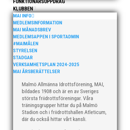
FUNKTIONÄRSUPPDRAG
friidrottsföreningar? Malmö Allmänna Idrottsförening
KLUBBEN
– MAI – söker en engagerad, strategisk,
MAI INFO
relationsbyggande och affärsinriktad...
MEDLEMSINFORMATION
MAI MÅNADSBREV
MEDLEMSAPPEN I SPORTADMIN
#MAIMÅLEN
STYRELSEN
STADGAR
VERKSAMHETSPLAN 2024-2025
MAI ÅRSBERÄTTELSER
Malmö Allmänna Idrottsförening, MAI,
För mig har Lasse betytt oerhört mycket på flera
plan. På 80- och 90-talet, då jag själv var aktiv, var
bildades 1908 och är en av Sveriges
han för mig en handlingskraftig ledare som alltid var
största friidrottsföreningar. Våra
på plats och igång med en mängd olika projekt. Med
träningsgrupper hittar du på Malmö
sin parhäst och nära vän, Bengt Bendéus,...
Stadion och i friidrottshallen Atleticum,
där du också hittar vårt kansli.