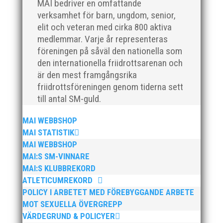
MAI bedriver en omfattande
verksamhet för barn, ungdom, senior,
elit och veteran med cirka 800 aktiva
medlemmar. Varje år representeras
föreningen på såväl den nationella som
den internationella friidrottsarenan och
Nu är hösten här och för oss MAI:re betyder det olika
är den mest framgångsrika
saker beroende på var man befinner sig i
friidrottsföreningen genom tiderna sett
organisationen. Här kommer en liten sammanfattning
till antal SM-guld.
från mig som ordförande i vår anrika förening om hur
jag uppfattar läget i våra olika verksamhetsben.
MAI WEBBSHOP
BroloppetAtt...
MAI STATISTIK
MAI WEBBSHOP
MAI:S SM-VINNARE
MAI:S KLUBBREKORD
ATLETICUMREKORD
POLICY I ARBETET MED FÖREBYGGANDE ARBETE
MOT SEXUELLA ÖVERGREPP
VÄRDEGRUND & POLICYER
MAI Klubbkväll 8 okt – MAI bjöd in alla friidrottare