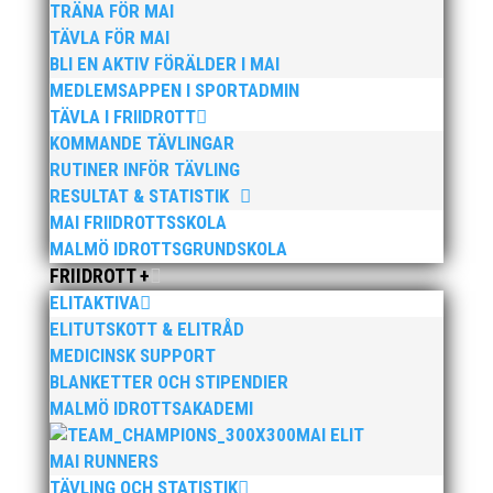
TRÄNA FÖR MAI
september 2013.
TÄVLA FÖR MAI
Mer om Midnattsloppet och anmälan, klicka här
BLI EN AKTIV FÖRÄLDER I MAI
MEDLEMSAPPEN I SPORTADMIN
TÄVLA I FRIIDROTT
KOMMANDE TÄVLINGAR
RUTINER INFÖR TÄVLING
RESULTAT & STATISTIK
MAI FRIIDROTTSSKOLA
Publicerat tidigare
MALMÖ IDROTTSGRUNDSKOLA
FRIIDROTT +
ELITAKTIVA
ELITUTSKOTT & ELITRÅD
MEDICINSK SUPPORT
BLANKETTER OCH STIPENDIER
MALMÖ IDROTTSAKADEMI
Bilder från Stafett-SM 2026. Foto: Thomas
MAI ELIT
Leandersson Fler bilder från MAI:s Årsmöte 2026
MAI RUNNERS
TÄVLING OCH STATISTIK