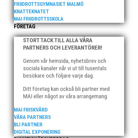
FRIIDROTTSGYMNASIET MALMÖ
KNATTEKNATET
MAI FRIIDROTTSSKOLA
FÖRETAG
När Friidrottssverige samlades för fest gick en av
STORT TACK TILL ALLA VÅRA
utmärkelserna till MAI och Kalvinknatet – Lasses
PARTNERS OCH LEVERANTÖRER!
skötebarn i alla år. MAI-delegationen fick ta emot
priset ”Årets pulshöjare”, och bland annat fanns
Genom vår hemsida, nyhetsbrev och
ordförande Fredrik Wennolf på plats för att ta emot
sociala kanaler når vi ut till tusentals
hyllningarna. –...
besökare och följare varje dag.
Ditt företag kan också bli partner med
MAI eller något av våra arrangemang.
MAI FRISKVÅRD
VÅRA PARTNERS
Som traditionen bjuder så var vi ett helt gäng löpare
BLI PARTNER
från MAI RUNNERS som sprang det mysiga
DIGITAL EXPONERING
Sylvesterloppet på självaste nyårsafton. Formen är