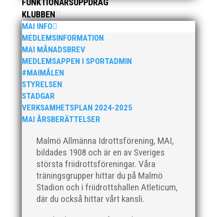
FUNKTIONÄRSUPPDRAG
enkel, ett eller två varv runt Pildammsparken (2,7 km
KLUBBEN
respektive 5,4 kilometer), med tidtagning på de fem
MAI INFO
främsta i varje...
MEDLEMSINFORMATION
MAI MÅNADSBREV
MEDLEMSAPPEN I SPORTADMIN
#MAIMÅLEN
STYRELSEN
STADGAR
Klubbchef – Malmö Allmänna Idrottsförening (MAI)
VERKSAMHETSPLAN 2024-2025
Vill du vara med och skapa glädje, gemenskap och
MAI ÅRSBERÄTTELSER
utveckling i en av Sveriges största
friidrottsföreningar? Malmö Allmänna Idrottsförening
Malmö Allmänna Idrottsförening, MAI,
– MAI – söker en engagerad, strategisk,
bildades 1908 och är en av Sveriges
relationsbyggande och affärsinriktad...
största friidrottsföreningar. Våra
träningsgrupper hittar du på Malmö
Stadion och i friidrottshallen Atleticum,
där du också hittar vårt kansli.