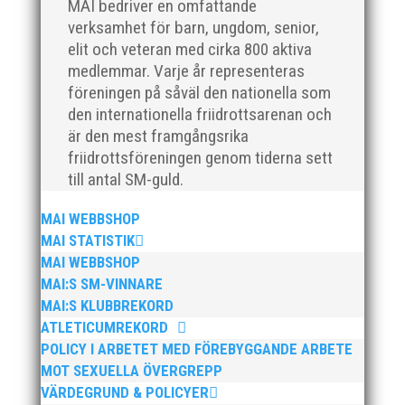
MAI bedriver en omfattande
verksamhet för barn, ungdom, senior,
elit och veteran med cirka 800 aktiva
medlemmar. Varje år representeras
föreningen på såväl den nationella som
För mig har Lasse betytt oerhört mycket på flera
den internationella friidrottsarenan och
plan. På 80- och 90-talet, då jag själv var aktiv, var
är den mest framgångsrika
han för mig en handlingskraftig ledare som alltid var
på plats och igång med en mängd olika projekt. Med
friidrottsföreningen genom tiderna sett
sin parhäst och nära vän, Bengt Bendéus,...
till antal SM-guld.
MAI WEBBSHOP
MAI STATISTIK
MAI WEBBSHOP
MAI:S SM-VINNARE
MAI:S KLUBBREKORD
ATLETICUMREKORD
POLICY I ARBETET MED FÖREBYGGANDE ARBETE
Nu är hösten här och för oss MAI:re betyder det olika
MOT SEXUELLA ÖVERGREPP
saker beroende på var man befinner sig i
VÄRDEGRUND & POLICYER