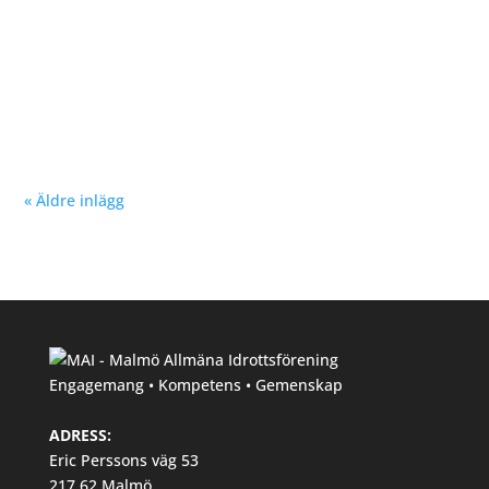
Nu kan du se träningstider för barn och ungdom
Hösten 2024. Klicka här!
« Äldre inlägg
Engagemang • Kompetens • Gemenskap
ADRESS:
Eric Perssons väg 53
217 62 Malmö