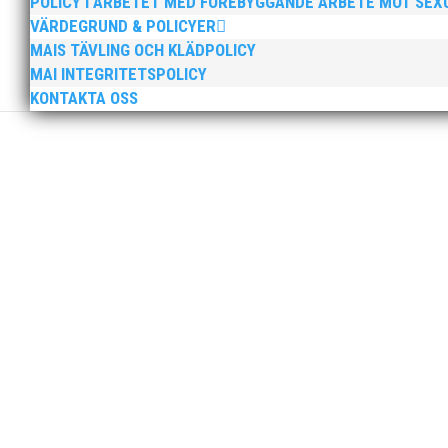
POLICY I ARBETET MED FÖREBYGGANDE ARBETE MOT SE
VÄRDEGRUND & POLICYER
Sprinterdrottningen Julia Henriksson vann dubbla gu
MAIS TÄVLING OCH KLÄDPOLICY
firade stora triumfer. Wictor Petersson plockade som
MAI INTEGRITETSPOLICY
KONTAKTA OSS
Peter Karlsson slutar som klubbchef i MAI. Peters sis
sista dag som klubbchef. Bästa medlemmar i MAI, Efter
Tjejerna endast en poäng från medalj! Läs vidare i 