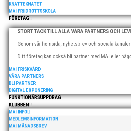
KNATTEKNATET
MAI FRIIDROTTSSKOLA
FÖRETAG
STORT TACK TILL ALLA VÅRA PARTNERS OCH LE
Klubbchef – Malmö Allmänna Idrottsförening (MAI) Vil
Genom vår hemsida, nyhetsbrev och sociala kanaler nå
Allmänna Idrottsförening – MAI – söker en engagerad, 
Ditt företag kan också bli partner med MAI eller nå
MAI FRISKVÅRD
VÅRA PARTNERS
BLI PARTNER
DIGITAL EXPONERING
FUNKTIONÄRSUPPDRAG
För mig har Lasse betytt oerhört mycket på flera plan.
KLUBBEN
med en mängd olika projekt. Med sin parhäst och nä
MAI INFO
MEDLEMSINFORMATION
MAI MÅNADSBREV