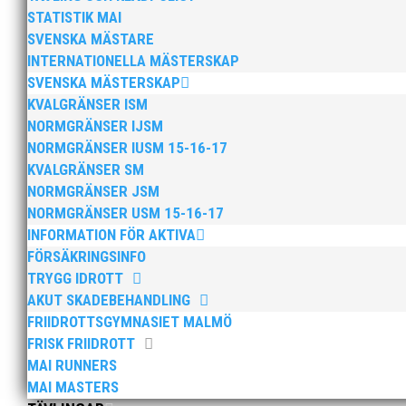
STATISTIK MAI
SVENSKA MÄSTARE
Anders Hallström, 55, blir ny klubbchef i MAI. Han bö
INTERNATIONELLA MÄSTERSKAP
hockeyn i Trelleborg och fotbollen i Höllviken tidigare. 
SVENSKA MÄSTERSKAP
KVALGRÄNSER ISM
NORMGRÄNSER IJSM
NORMGRÄNSER IUSM 15-16-17
KVALGRÄNSER SM
NORMGRÄNSER JSM
NORMGRÄNSER USM 15-16-17
Efter att årsmötet avslutats följde en kväll med stipe
INFORMATION FÖR AKTIVA
möjliggjorde och generöst finansierade denna del av k
FÖRSÄKRINGSINFO
TRYGG IDROTT
AKUT SKADEBEHANDLING
FRIIDROTTSGYMNASIET MALMÖ
FRISK FRIIDROTT
MAI RUNNERS
MAI MASTERS
2025 innebar något av ett internationellt genombrott