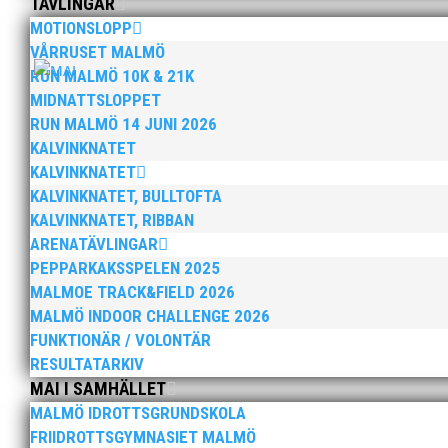
TÄVLINGAR
elva på VM ute i somras. Och en stark tro på framtide
MOTIONSLOPP
VÅRRUSET MALMÖ
RUN MALMÖ 10K & 21K
MIDNATTSLOPPET
RUN MALMÖ 14 JUNI 2026
KALVINKNATET
KALVINKNATET
När Friidrottssverige samlades för fest gick en av utm
KALVINKNATET, BULLTOFTA
och bland annat fanns ordförande Fredrik Wennolf på p
KALVINKNATET, RIBBAN
ARENATÄVLINGAR
PEPPARKAKSSPELEN 2025
MALMOE TRACK&FIELD 2026
MALMÖ INDOOR CHALLENGE 2026
FUNKTIONÄR / VOLONTÄR
RESULTATARKIV
MAI I SAMHÄLLET
Som traditionen bjuder så var vi ett helt gäng löpare
runt Pildammsparken (2,7 km respektive 5,4 kilometer)
MALMÖ IDROTTSGRUNDSKOLA
FRIIDROTTSGYMNASIET MALMÖ