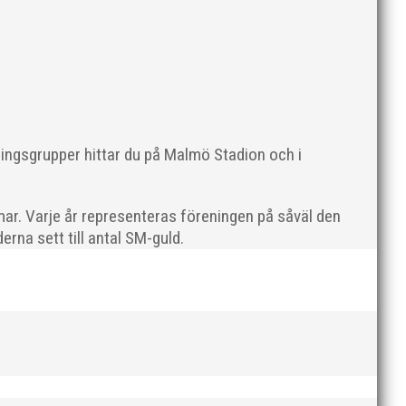
ommer en liten sammanfattning från mig som
ningsgrupper hittar du på Malmö Stadion och i
ar. Varje år representeras föreningen på såväl den
rna sett till antal SM-guld.
en rivs. Bilder, klicka här! Foto: Thomas Leandersson