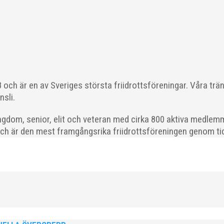
ka saker beroende på var man befinner sig i organisationen. Här k
 läget i våra olika verksamhetsben. BroloppetAtt...
och är en av Sveriges största friidrottsföreningar. Våra trä
nsli.
gdom, senior, elit och veteran med cirka 800 aktiva medlemm
och är den mest framgångsrika friidrottsföreningen genom tide
ödda 2008–2018 till ett sista träningspass på Malmö Stadion innan d