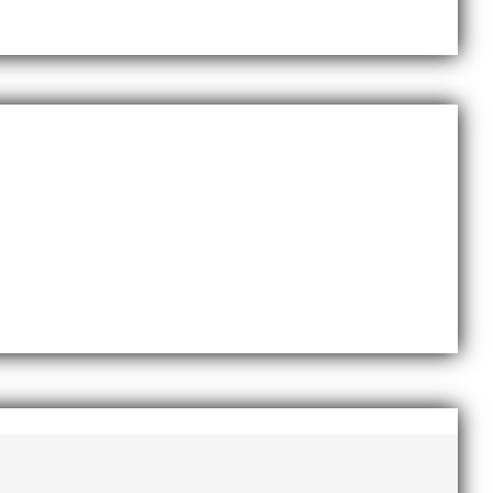
Sveriges största friidrottsföreningar? Malmö
dlingskraftig ledare som alltid var på plats och igång