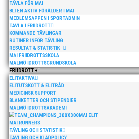
Malmö. Pallasspelen samarrangeras av MAI och
TÄVLA FÖR MAI
BLI EN AKTIV FÖRÄLDER I MAI
MEDLEMSAPPEN I SPORTADMIN
TÄVLA I FRIIDROTT
KOMMANDE TÄVLINGAR
RUTINER INFÖR TÄVLING
RESULTAT & STATISTIK
MAI FRIIDROTTSSKOLA
MALMÖ IDROTTSGRUNDSKOLA
FRIIDROTT +
ELITAKTIVA
ELITUTSKOTT & ELITRÅD
MEDICINSK SUPPORT
Bilder från Stafett-SM 2026. Foto: Thomas Leandersso
BLANKETTER OCH STIPENDIER
MALMÖ IDROTTSAKADEMI
MAI ELIT
MAI RUNNERS
TÄVLING OCH STATISTIK
TÄVLING OCH KLÄDPOLICY