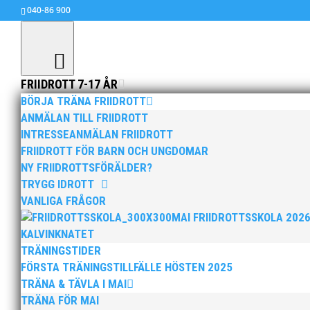
040-86 900
FRIIDROTT 7-17 ÅR
BÖRJA TRÄNA FRIIDROTT
ANMÄLAN TILL FRIIDROTT
INTRESSEANMÄLAN FRIIDROTT
Årets nykomling och lilla
FRIIDROTT FÖR BARN OCH UNGDOMAR
jan 13, 2014
|
Okategoriserade
NY FRIIDROTTSFÖRÄLDER?
TRYGG IDROTT
VANLIGA FRÅGOR
MAI FRIIDROTTSSKOLA 202
KALVINKNATET
Foto: SVT 
TRÄNINGSTIDER
FÖRSTA TRÄNINGSTILLFÄLLE HÖSTEN 2025
Irene vann kategorin årets nykomling och lilla 
TRÄNA & TÄVLA I MAI
henne. Från MAI:s sida vill vi framföra ett stor
TRÄNA FÖR MAI