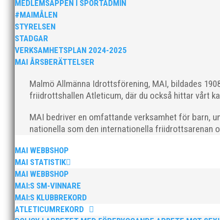
MEDLEMSAPPEN I SPORTADMIN
#MAIMÅLEN
STYRELSEN
STADGAR
VERKSAMHETSPLAN 2024-2025
Nu är hösten här och för oss MAI:re betyder det oli
MAI ÅRSBERÄTTELSER
ordförande i vår anrika förening om hur jag uppfattar
Malmö Allmänna Idrottsförening, MAI, bildades 1908 
friidrottshallen Atleticum, där du också hittar vårt ka
MAI bedriver en omfattande verksamhet för barn, un
nationella som den internationella friidrottsarenan 
MAI WEBBSHOP
MAI Klubbkväll 8 okt – MAI bjöd in alla friidrottare f
MAI STATISTIK
MAI WEBBSHOP
MAI:S SM-VINNARE
MAI:S KLUBBREKORD
ATLETICUMREKORD