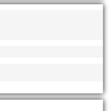
AI-delegationen fick ta emot priset ”Årets pulshöjare”,
te nyårsafton. Formen är enkel, ett eller två varv