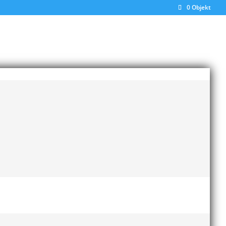
0 Objekt
 tacka sin familj och alla som har stöttat
nsen att finnas på Pallasspelen den 25-26/1 i