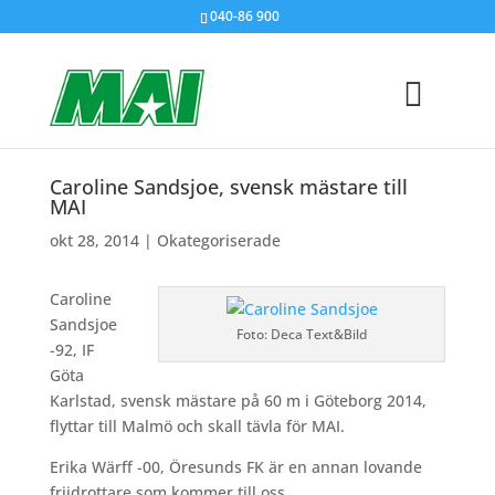
040-86 900
Caroline Sandsjoe, svensk mästare till
MAI
okt 28, 2014
|
Okategoriserade
Caroline
Sandsjoe
Foto: Deca Text&Bild
-92, IF
Göta
Karlstad, svensk mästare på 60 m i Göteborg 2014,
flyttar till Malmö och skall tävla för MAI.
Erika Wärff -00, Öresunds FK är en annan lovande
friidrottare som kommer till oss.