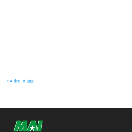
bärgade silvret i...
Nu kan du se träningstider för barn och ungdom
Hösten 2024. Klicka här!
« Äldre inlägg