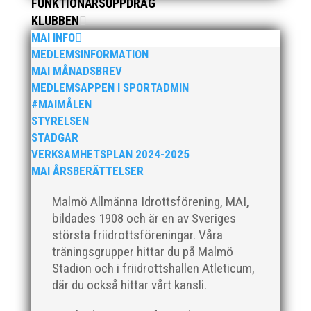
FUNKTIONÄRSUPPDRAG
KLUBBEN
MAI INFO
MEDLEMSINFORMATION
När Friidrottssverige samlades för fest gick en av
MAI MÅNADSBREV
utmärkelserna till MAI och Kalvinknatet – Lasses
MEDLEMSAPPEN I SPORTADMIN
skötebarn i alla år. MAI-delegationen fick ta emot
priset ”Årets pulshöjare”, och bland annat fanns
#MAIMÅLEN
ordförande Fredrik Wennolf på plats för att ta emot
STYRELSEN
hyllningarna. –...
STADGAR
VERKSAMHETSPLAN 2024-2025
MAI ÅRSBERÄTTELSER
Malmö Allmänna Idrottsförening, MAI,
bildades 1908 och är en av Sveriges
största friidrottsföreningar. Våra
träningsgrupper hittar du på Malmö
Som traditionen bjuder så var vi ett helt gäng löpare
Stadion och i friidrottshallen Atleticum,
från MAI RUNNERS som sprang det mysiga
där du också hittar vårt kansli.
Sylvesterloppet på självaste nyårsafton. Formen är
enkel, ett eller två varv runt Pildammsparken (2,7 km