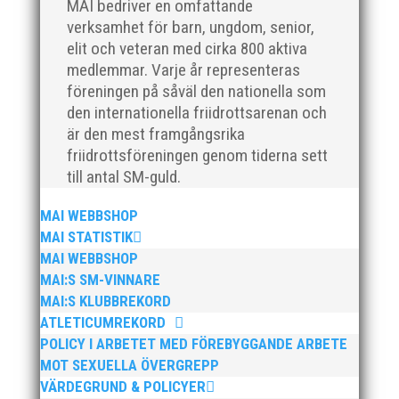
MAI bedriver en omfattande
respektive 5,4 kilometer), med tidtagning på de fem
verksamhet för barn, ungdom, senior,
främsta i varje...
elit och veteran med cirka 800 aktiva
medlemmar. Varje år representeras
föreningen på såväl den nationella som
den internationella friidrottsarenan och
är den mest framgångsrika
friidrottsföreningen genom tiderna sett
Klubbchef – Malmö Allmänna Idrottsförening (MAI)
till antal SM-guld.
Vill du vara med och skapa glädje, gemenskap och
utveckling i en av Sveriges största
MAI WEBBSHOP
friidrottsföreningar? Malmö Allmänna Idrottsförening
MAI STATISTIK
– MAI – söker en engagerad, strategisk,
MAI WEBBSHOP
relationsbyggande och affärsinriktad...
MAI:S SM-VINNARE
MAI:S KLUBBREKORD
ATLETICUMREKORD
POLICY I ARBETET MED FÖREBYGGANDE ARBETE
MOT SEXUELLA ÖVERGREPP
VÄRDEGRUND & POLICYER