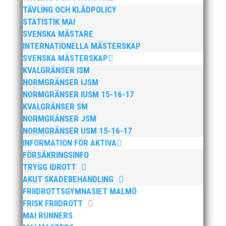
TÄVLING OCH KLÄDPOLICY
STATISTIK MAI
SVENSKA MÄSTARE
INTERNATIONELLA MÄSTERSKAP
SVENSKA MÄSTERSKAP
KVALGRÄNSER ISM
NORMGRÄNSER IJSM
NORMGRÄNSER IUSM 15-16-17
Publicerat tidigare
KVALGRÄNSER SM
NORMGRÄNSER JSM
NORMGRÄNSER USM 15-16-17
INFORMATION FÖR AKTIVA
FÖRSÄKRINGSINFO
TRYGG IDROTT
Bilder från Stafett-SM 2026. Foto: Thomas
AKUT SKADEBEHANDLING
Leandersson Fler bilder från MAI:s Årsmöte 2026
FRIIDROTTSGYMNASIET MALMÖ
FRISK FRIIDROTT
MAI RUNNERS