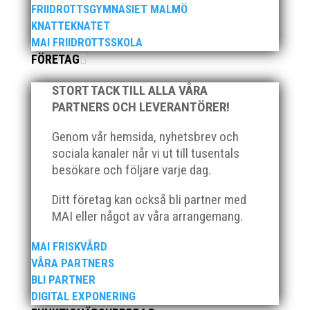
från denna del hittar ni i länken nedan. Stort tack till
FRIIDROTTSGYMNASIET MALMÖ
Bengt Bendéus som möjliggjorde och generöst
KNATTEKNATET
finansierade denna del av kvällen. Fler bilder från
MAI FRIIDROTTSSKOLA
MAI:s Årsmöte...
FÖRETAG
STORT TACK TILL ALLA VÅRA
PARTNERS OCH LEVERANTÖRER!
Genom vår hemsida, nyhetsbrev och
sociala kanaler når vi ut till tusentals
2025 innebar något av ett internationellt genombrott
besökare och följare varje dag.
för MAI:s kulstötare Wictor Petersson. Året gav
svenskt rekord, EM-silver inomhus, dessutom sexa på
Ditt företag kan också bli partner med
VM inomhus och elva på VM ute i somras. Och en
MAI eller något av våra arrangemang.
stark tro på framtiden efter några motiga år när inte
så mycket hänt...
MAI FRISKVÅRD
VÅRA PARTNERS
BLI PARTNER
DIGITAL EXPONERING