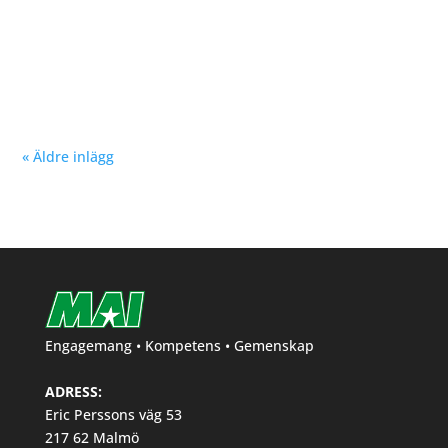
Nu kan du se träningstider för barn och ungdom
Hösten 2024. Klicka här!
« Äldre inlägg
Engagemang • Kompetens • Gemenskap
ADRESS:
Eric Perssons väg 53
217 62 Malmö