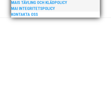
MAIS TÄVLING OCH KLÄDPOLICY
MAI INTEGRITETSPOLICY
KONTAKTA OSS
För mig har Lasse betytt oerhört mycket på flera
plan. På 80- och 90-talet, då jag själv var aktiv, var
han för mig en handlingskraftig ledare som alltid var
på plats och igång med en mängd olika projekt. Med
sin parhäst och nära vän, Bengt Bendéus,...
Nu är hösten här och för oss MAI:re betyder det olika
saker beroende på var man befinner sig i
organisationen. Här kommer en liten sammanfattning
från mig som ordförande i vår anrika förening om hur