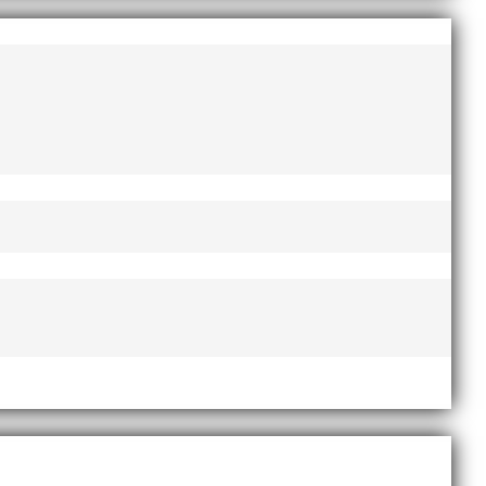
AI-delegationen fick ta emot priset ”Årets pulshöjare”,
te nyårsafton. Formen är enkel, ett eller två varv
Sveriges största friidrottsföreningar? Malmö