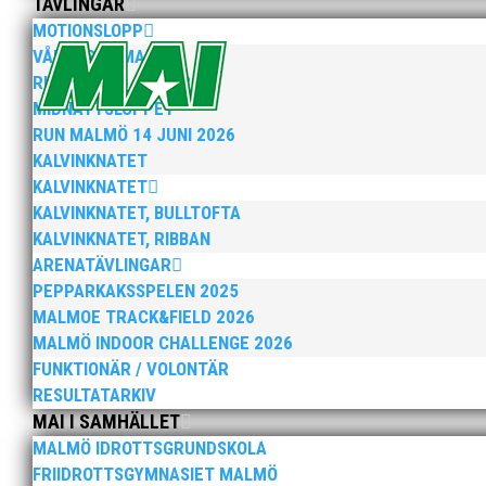
TÄVLINGAR
MOTIONSLOPP
När Friidrottssverige samlades för fest gick en av utm
VÅRRUSET MALMÖ
och bland annat fanns ordförande Fredrik Wennolf på p
RUN MALMÖ 10K & 21K
MIDNATTSLOPPET
RUN MALMÖ 14 JUNI 2026
KALVINKNATET
KALVINKNATET
KALVINKNATET, BULLTOFTA
KALVINKNATET, RIBBAN
Som traditionen bjuder så var vi ett helt gäng löpare
ARENATÄVLINGAR
runt Pildammsparken (2,7 km respektive 5,4 kilometer)
PEPPARKAKSSPELEN 2025
MALMOE TRACK&FIELD 2026
MALMÖ INDOOR CHALLENGE 2026
FUNKTIONÄR / VOLONTÄR
RESULTATARKIV
MAI I SAMHÄLLET
MALMÖ IDROTTSGRUNDSKOLA
Klubbchef – Malmö Allmänna Idrottsförening (MAI) Vil
FRIIDROTTSGYMNASIET MALMÖ