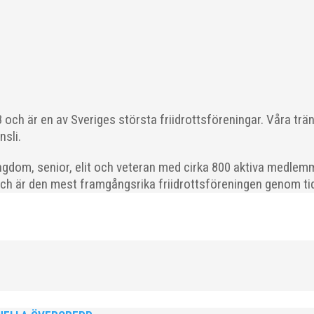
ödda 2008–2018 till ett sista träningspass på Malmö Stadion innan d
och är en av Sveriges största friidrottsföreningar. Våra trä
nsli.
gdom, senior, elit och veteran med cirka 800 aktiva medlemm
och är den mest framgångsrika friidrottsföreningen genom tide
ld när SM avgjordes i Karlstad i helgen. Thobias Montler segrade
 väntat hem guldet i kula på lördagen och bärgade...