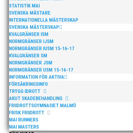
STATISTIK MAI
SVENSKA MÄSTARE
INTERNATIONELLA MÄSTERSKAP
Efter att årsmötet avslutats följde en kväll med stipe
SVENSKA MÄSTERSKAP
möjliggjorde och generöst finansierade denna del av k
KVALGRÄNSER ISM
NORMGRÄNSER IJSM
NORMGRÄNSER IUSM 15-16-17
KVALGRÄNSER SM
NORMGRÄNSER JSM
NORMGRÄNSER USM 15-16-17
INFORMATION FÖR AKTIVA
2025 innebar något av ett internationellt genombrott
FÖRSÄKRINGSINFO
elva på VM ute i somras. Och en stark tro på framtide
TRYGG IDROTT
AKUT SKADEBEHANDLING
FRIIDROTTSGYMNASIET MALMÖ
FRISK FRIIDROTT
MAI RUNNERS
MAI MASTERS