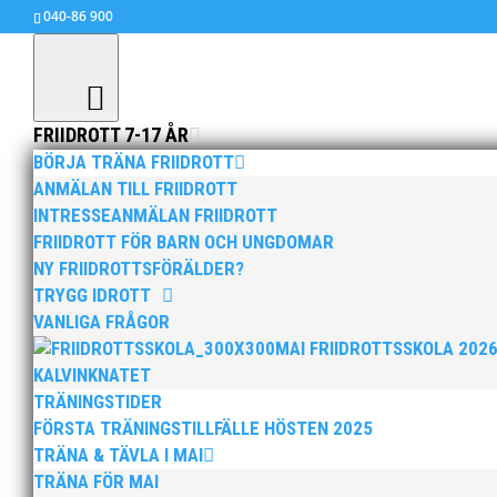
040-86 900
FRIIDROTT 7-17 ÅR
BÖRJA TRÄNA FRIIDROTT
ANMÄLAN TILL FRIIDROTT
INTRESSEANMÄLAN FRIIDROTT
Irene Ekelund till semi
FRIIDROTT FÖR BARN OCH UNGDOMAR
jul 23, 2014
|
Okategoriserade
NY FRIIDROTTSFÖRÄLDER?
TRYGG IDROTT
Irene Ekelund infriade förväntningarna och blev 
VANLIGA FRÅGOR
MAI FRIIDROTTSSKOLA 202
KALVINKNATET
TRÄNINGSTIDER
FÖRSTA TRÄNINGSTILLFÄLLE HÖSTEN 2025
TRÄNA & TÄVLA I MAI
TRÄNA FÖR MAI