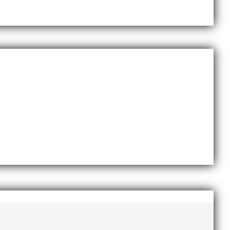
dlingskraftig ledare som alltid var på plats och igång
ommer en liten sammanfattning från mig som