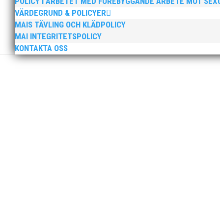
POLICY I ARBETET MED FÖREBYGGANDE ARBETE MOT SE
VÄRDEGRUND & POLICYER
MAIS TÄVLING OCH KLÄDPOLICY
MAI INTEGRITETSPOLICY
Peter Karlsson slutar som klubbchef i MAI. Peters sis
KONTAKTA OSS
sista dag som klubbchef. Bästa medlemmar i MAI, Efter
Tjejerna endast en poäng från medalj! Läs vidare i 