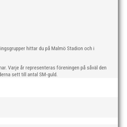
en rivs. Bilder, klicka här! Foto: Thomas Leandersson
ningsgrupper hittar du på Malmö Stadion och i
ar. Varje år representeras föreningen på såväl den
rna sett till antal SM-guld.
 programenligt i längdhoppet medan MAI:s kastare