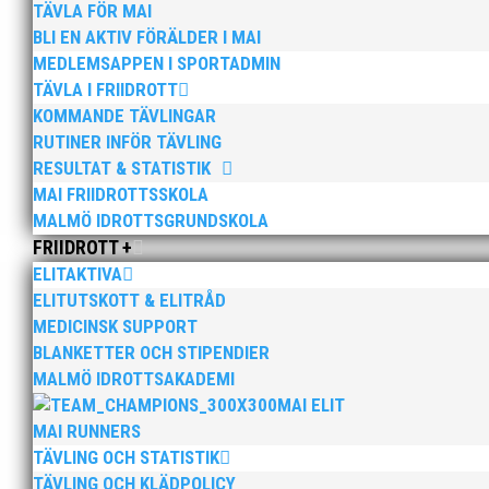
TÄVLA FÖR MAI
BLI EN AKTIV FÖRÄLDER I MAI
MEDLEMSAPPEN I SPORTADMIN
TÄVLA I FRIIDROTT
KOMMANDE TÄVLINGAR
RUTINER INFÖR TÄVLING
RESULTAT & STATISTIK
Bilder från Stafett-SM 2026. Foto: Thomas Leandersso
MAI FRIIDROTTSSKOLA
MALMÖ IDROTTSGRUNDSKOLA
FRIIDROTT +
ELITAKTIVA
ELITUTSKOTT & ELITRÅD
MEDICINSK SUPPORT
BLANKETTER OCH STIPENDIER
Anders Hallström, 55, blir ny klubbchef i MAI. Han bö
MALMÖ IDROTTSAKADEMI
hockeyn i Trelleborg och fotbollen i Höllviken tidigare. 
MAI ELIT
MAI RUNNERS
TÄVLING OCH STATISTIK
TÄVLING OCH KLÄDPOLICY