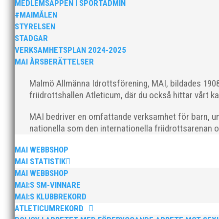
MEDLEMSAPPEN I SPORTADMIN
#MAIMÅLEN
STYRELSEN
STADGAR
VERKSAMHETSPLAN 2024-2025
MAI ÅRSBERÄTTELSER
MAI Klubbkväll 8 okt – MAI bjöd in alla friidrottare f
Malmö Allmänna Idrottsförening, MAI, bildades 1908 
friidrottshallen Atleticum, där du också hittar vårt ka
MAI bedriver en omfattande verksamhet för barn, un
nationella som den internationella friidrottsarenan 
MAI WEBBSHOP
MAI STATISTIK
Sprinterdrottningen Julia Henriksson vann dubbla gu
MAI WEBBSHOP
firade stora triumfer. Wictor Petersson plockade som
MAI:S SM-VINNARE
MAI:S KLUBBREKORD
ATLETICUMREKORD