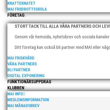
Allmänna Idrottsförening – MAI – söker en engagerad, 
KNATTEKNATET
MAI FRIIDROTTSSKOLA
FÖRETAG
STORT TACK TILL ALLA VÅRA PARTNERS OCH LE
Genom vår hemsida, nyhetsbrev och sociala kanaler nå
Ditt företag kan också bli partner med MAI eller nå
För mig har Lasse betytt oerhört mycket på flera plan.
med en mängd olika projekt. Med sin parhäst och nä
MAI FRISKVÅRD
VÅRA PARTNERS
BLI PARTNER
DIGITAL EXPONERING
FUNKTIONÄRSUPPDRAG
KLUBBEN
MAI INFO
MEDLEMSINFORMATION
Nu är hösten här och för oss MAI:re betyder det oli
MAI MÅNADSBREV
ordförande i vår anrika förening om hur jag uppfattar