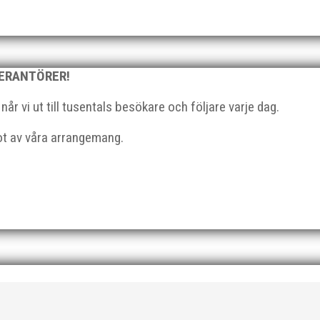
strategisk, relationsbyggande och affärsinriktad...
VERANTÖRER!
r vi ut till tusentals besökare och följare varje dag.
got av våra arrangemang.
 På 80- och 90-talet, då jag själv var aktiv, var han för mig en han
ra vän, Bengt Bendéus,...
ka saker beroende på var man befinner sig i organisationen. Här k
 läget i våra olika verksamhetsben. BroloppetAtt...