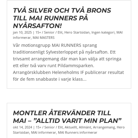
TVÅ SILVER OCH TVÅ BRONS
TILL MAI RUNNERS PÅ
NYÅRSAFTON!
jan 10, 2025
|
15+ / Senior / Elit
,
Hero Startsidan
,
Ingen kategori
,
MAI
informerar
,
MAI MASTERS
Vår motionsgrupp MAI RUNNERS sprang
traditionsenligt Sylvesterloppet på nyårsafton. Ett
trivsamt arrangemang där man kan välja att springa
ett eller två varv runt Pildammsparken.
Arrangörsklubben Heleneholms IF publicerar resultat
för de fem snabbaste i varje klass...
MONTLER ÅTERVÄNDER TILL
MAI – ”ALLTID VARIT MIN PLAN”
okt 14, 2024
|
15+ / Senior / Elit
,
Aktuellt
,
Allmänt
,
Arrangemang
,
Hero
Startsidan
,
MAI informerar
,
MAI Runners informerar