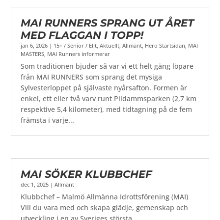
MAI RUNNERS SPRANG UT ÅRET
MED FLAGGAN I TOPP!
jan 6, 2026
|
15+ / Senior / Elit
,
Aktuellt
,
Allmänt
,
Hero Startsidan
,
MAI
MASTERS
,
MAI Runners informerar
Som traditionen bjuder så var vi ett helt gäng löpare
från MAI RUNNERS som sprang det mysiga
Sylvesterloppet på självaste nyårsafton. Formen är
enkel, ett eller två varv runt Pildammsparken (2,7 km
respektive 5,4 kilometer), med tidtagning på de fem
främsta i varje...
MAI SÖKER KLUBBCHEF
dec 1, 2025
|
Allmänt
Klubbchef – Malmö Allmänna Idrottsförening (MAI)
Vill du vara med och skapa glädje, gemenskap och
utveckling i en av Sveriges största