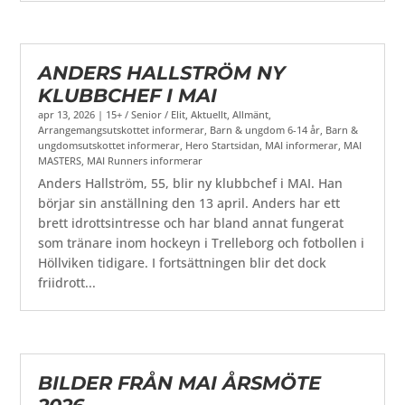
ANDERS HALLSTRÖM NY
KLUBBCHEF I MAI
apr 13, 2026
|
15+ / Senior / Elit
,
Aktuellt
,
Allmänt
,
Arrangemangsutskottet informerar
,
Barn & ungdom 6-14 år
,
Barn &
ungdomsutskottet informerar
,
Hero Startsidan
,
MAI informerar
,
MAI
MASTERS
,
MAI Runners informerar
Anders Hallström, 55, blir ny klubbchef i MAI. Han
börjar sin anställning den 13 april. Anders har ett
brett idrottsintresse och har bland annat fungerat
som tränare inom hockeyn i Trelleborg och fotbollen i
Höllviken tidigare. I fortsättningen blir det dock
friidrott...
BILDER FRÅN MAI ÅRSMÖTE