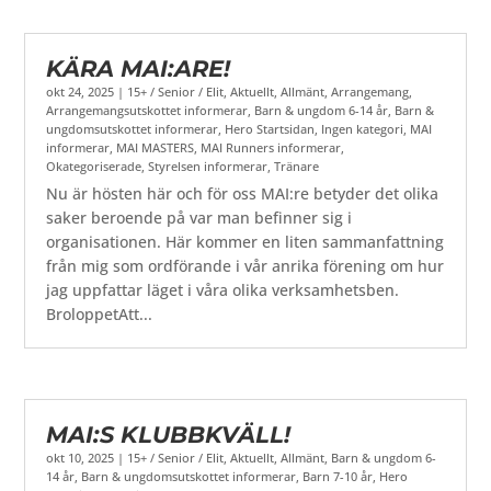
KÄRA MAI:ARE!
okt 24, 2025
|
15+ / Senior / Elit
,
Aktuellt
,
Allmänt
,
Arrangemang
,
Arrangemangsutskottet informerar
,
Barn & ungdom 6-14 år
,
Barn &
ungdomsutskottet informerar
,
Hero Startsidan
,
Ingen kategori
,
MAI
informerar
,
MAI MASTERS
,
MAI Runners informerar
,
Okategoriserade
,
Styrelsen informerar
,
Tränare
Nu är hösten här och för oss MAI:re betyder det olika
saker beroende på var man befinner sig i
organisationen. Här kommer en liten sammanfattning
från mig som ordförande i vår anrika förening om hur
jag uppfattar läget i våra olika verksamhetsben.
BroloppetAtt...
MAI:S KLUBBKVÄLL!
okt 10, 2025
|
15+ / Senior / Elit
,
Aktuellt
,
Allmänt
,
Barn & ungdom 6-
14 år
,
Barn & ungdomsutskottet informerar
,
Barn 7-10 år
,
Hero