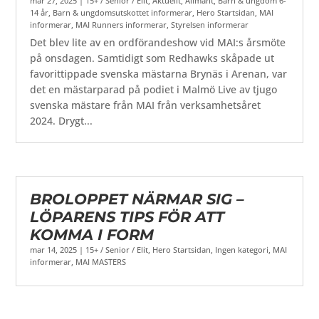
mar 27, 2025
|
15+ / Senior / Elit
,
Aktuellt
,
Allmänt
,
Barn & ungdom 6-
14 år
,
Barn & ungdomsutskottet informerar
,
Hero Startsidan
,
MAI
informerar
,
MAI Runners informerar
,
Styrelsen informerar
Det blev lite av en ordförandeshow vid MAI:s årsmöte
på onsdagen. Samtidigt som Redhawks skåpade ut
favorittippade svenska mästarna Brynäs i Arenan, var
det en mästarparad på podiet i Malmö Live av tjugo
svenska mästare från MAI från verksamhetsåret
2024. Drygt...
BROLOPPET NÄRMAR SIG –
LÖPARENS TIPS FÖR ATT
KOMMA I FORM
mar 14, 2025
|
15+ / Senior / Elit
,
Hero Startsidan
,
Ingen kategori
,
MAI
informerar
,
MAI MASTERS