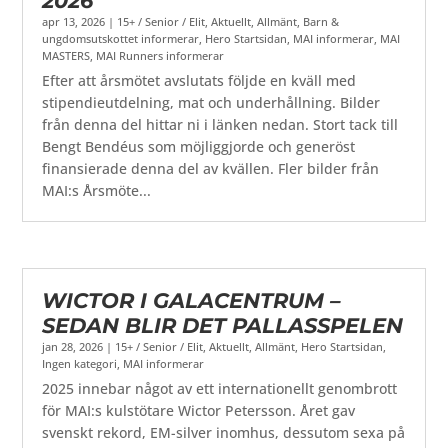
2026
apr 13, 2026
|
15+ / Senior / Elit
,
Aktuellt
,
Allmänt
,
Barn &
ungdomsutskottet informerar
,
Hero Startsidan
,
MAI informerar
,
MAI
MASTERS
,
MAI Runners informerar
Efter att årsmötet avslutats följde en kväll med
stipendieutdelning, mat och underhållning. Bilder
från denna del hittar ni i länken nedan. Stort tack till
Bengt Bendéus som möjliggjorde och generöst
finansierade denna del av kvällen. Fler bilder från
MAI:s Årsmöte...
WICTOR I GALACENTRUM –
SEDAN BLIR DET PALLASSPELEN
jan 28, 2026
|
15+ / Senior / Elit
,
Aktuellt
,
Allmänt
,
Hero Startsidan
,
Ingen kategori
,
MAI informerar
2025 innebar något av ett internationellt genombrott
för MAI:s kulstötare Wictor Petersson. Året gav
svenskt rekord, EM-silver inomhus, dessutom sexa på