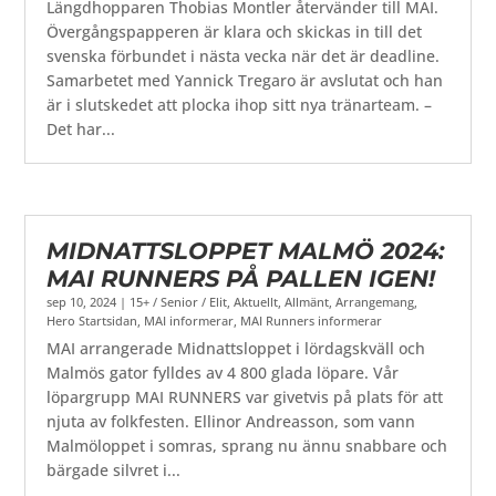
Längdhopparen Thobias Montler återvänder till MAI.
Övergångspapperen är klara och skickas in till det
svenska förbundet i nästa vecka när det är deadline.
Samarbetet med Yannick Tregaro är avslutat och han
är i slutskedet att plocka ihop sitt nya tränarteam. –
Det har...
MIDNATTSLOPPET MALMÖ 2024:
MAI RUNNERS PÅ PALLEN IGEN!
sep 10, 2024
|
15+ / Senior / Elit
,
Aktuellt
,
Allmänt
,
Arrangemang
,
Hero Startsidan
,
MAI informerar
,
MAI Runners informerar
MAI arrangerade Midnattsloppet i lördagskväll och
Malmös gator fylldes av 4 800 glada löpare. Vår
löpargrupp MAI RUNNERS var givetvis på plats för att
njuta av folkfesten. Ellinor Andreasson, som vann
Malmöloppet i somras, sprang nu ännu snabbare och
bärgade silvret i...