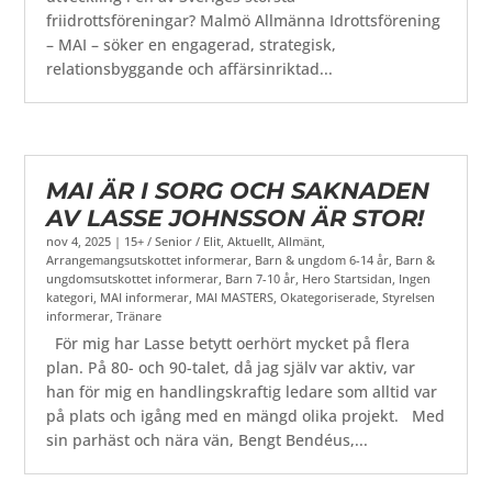
friidrottsföreningar? Malmö Allmänna Idrottsförening
– MAI – söker en engagerad, strategisk,
relationsbyggande och affärsinriktad...
MAI ÄR I SORG OCH SAKNADEN
AV LASSE JOHNSSON ÄR STOR!
nov 4, 2025
|
15+ / Senior / Elit
,
Aktuellt
,
Allmänt
,
Arrangemangsutskottet informerar
,
Barn & ungdom 6-14 år
,
Barn &
ungdomsutskottet informerar
,
Barn 7-10 år
,
Hero Startsidan
,
Ingen
kategori
,
MAI informerar
,
MAI MASTERS
,
Okategoriserade
,
Styrelsen
informerar
,
Tränare
För mig har Lasse betytt oerhört mycket på flera
plan. På 80- och 90-talet, då jag själv var aktiv, var
han för mig en handlingskraftig ledare som alltid var
på plats och igång med en mängd olika projekt. Med
sin parhäst och nära vän, Bengt Bendéus,...