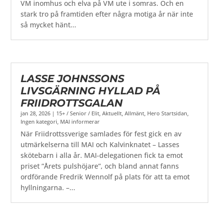
VM inomhus och elva på VM ute i somras. Och en
stark tro på framtiden efter några motiga år när inte
så mycket hänt...
LASSE JOHNSSONS
LIVSGÄRNING HYLLAD PÅ
FRIIDROTTSGALAN
jan 28, 2026
|
15+ / Senior / Elit
,
Aktuellt
,
Allmänt
,
Hero Startsidan
,
Ingen kategori
,
MAI informerar
När Friidrottssverige samlades för fest gick en av
utmärkelserna till MAI och Kalvinknatet – Lasses
skötebarn i alla år. MAI-delegationen fick ta emot
priset ”Årets pulshöjare”, och bland annat fanns
ordförande Fredrik Wennolf på plats för att ta emot
hyllningarna. –...