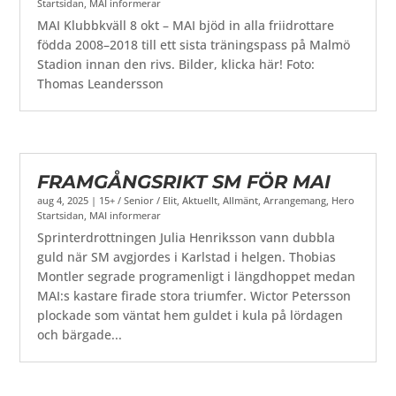
Startsidan
,
MAI informerar
MAI Klubbkväll 8 okt – MAI bjöd in alla friidrottare
födda 2008–2018 till ett sista träningspass på Malmö
Stadion innan den rivs. Bilder, klicka här! Foto:
Thomas Leandersson
FRAMGÅNGSRIKT SM FÖR MAI
aug 4, 2025
|
15+ / Senior / Elit
,
Aktuellt
,
Allmänt
,
Arrangemang
,
Hero
Startsidan
,
MAI informerar
Sprinterdrottningen Julia Henriksson vann dubbla
guld när SM avgjordes i Karlstad i helgen. Thobias
Montler segrade programenligt i längdhoppet medan
MAI:s kastare firade stora triumfer. Wictor Petersson
plockade som väntat hem guldet i kula på lördagen
och bärgade...