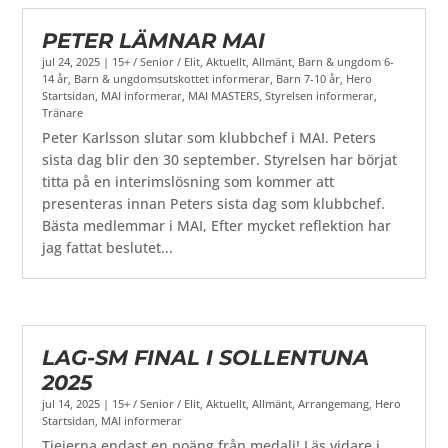
PETER LÄMNAR MAI
jul 24, 2025
|
15+ / Senior / Elit
,
Aktuellt
,
Allmänt
,
Barn & ungdom 6-
14 år
,
Barn & ungdomsutskottet informerar
,
Barn 7-10 år
,
Hero
Startsidan
,
MAI informerar
,
MAI MASTERS
,
Styrelsen informerar
,
Tränare
Peter Karlsson slutar som klubbchef i MAI. Peters
sista dag blir den 30 september. Styrelsen har börjat
titta på en interimslösning som kommer att
presenteras innan Peters sista dag som klubbchef.
Bästa medlemmar i MAI, Efter mycket reflektion har
jag fattat beslutet...
LAG-SM FINAL I SOLLENTUNA
2025
jul 14, 2025
|
15+ / Senior / Elit
,
Aktuellt
,
Allmänt
,
Arrangemang
,
Hero
Startsidan
,
MAI informerar
Tjejerna endast en poäng från medalj! Läs vidare i