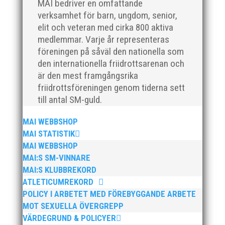
För mig har Lasse betytt oerhört mycket på flera
MAI bedriver en omfattande
plan. På 80- och 90-talet, då jag själv var aktiv, var
verksamhet för barn, ungdom, senior,
han för mig en handlingskraftig ledare som alltid var
elit och veteran med cirka 800 aktiva
på plats och igång med en mängd olika projekt. Med
medlemmar. Varje år representeras
sin parhäst och nära vän, Bengt Bendéus,...
föreningen på såväl den nationella som
den internationella friidrottsarenan och
är den mest framgångsrika
friidrottsföreningen genom tiderna sett
till antal SM-guld.
MAI WEBBSHOP
MAI STATISTIK
MAI WEBBSHOP
Nu är hösten här och för oss MAI:re betyder det olika
MAI:S SM-VINNARE
saker beroende på var man befinner sig i
MAI:S KLUBBREKORD
organisationen. Här kommer en liten sammanfattning
ATLETICUMREKORD
från mig som ordförande i vår anrika förening om hur
POLICY I ARBETET MED FÖREBYGGANDE ARBETE
jag uppfattar läget i våra olika verksamhetsben.
MOT SEXUELLA ÖVERGREPP
BroloppetAtt...
VÄRDEGRUND & POLICYER