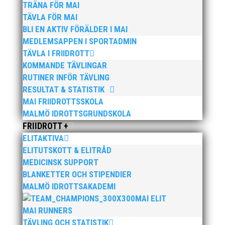
TRÄNA FÖR MAI
TÄVLA FÖR MAI
BLI EN AKTIV FÖRÄLDER I MAI
MEDLEMSAPPEN I SPORTADMIN
TÄVLA I FRIIDROTT
Publicerat tidigare
KOMMANDE TÄVLINGAR
RUTINER INFÖR TÄVLING
RESULTAT & STATISTIK
MAI FRIIDROTTSSKOLA
MALMÖ IDROTTSGRUNDSKOLA
FRIIDROTT +
ELITAKTIVA
Bilder från Stafett-SM 2026. Foto: Thomas
ELITUTSKOTT & ELITRÅD
Leandersson Fler bilder från MAI:s Årsmöte 2026
MEDICINSK SUPPORT
BLANKETTER OCH STIPENDIER
MALMÖ IDROTTSAKADEMI
MAI ELIT
MAI RUNNERS
TÄVLING OCH STATISTIK