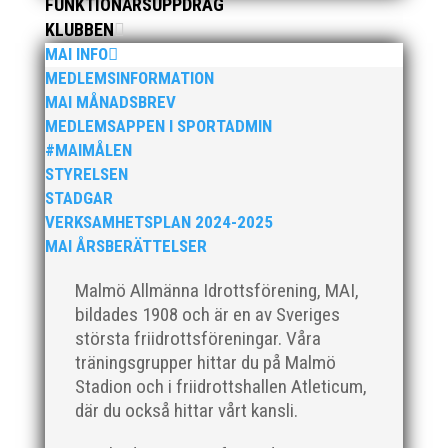
FUNKTIONÄRSUPPDRAG
KLUBBEN
MAI INFO
MEDLEMSINFORMATION
MAI MÅNADSBREV
Klubbchef – Malmö Allmänna Idrottsförening (MAI)
MEDLEMSAPPEN I SPORTADMIN
Vill du vara med och skapa glädje, gemenskap och
#MAIMÅLEN
utveckling i en av Sveriges största
STYRELSEN
friidrottsföreningar? Malmö Allmänna Idrottsförening
– MAI – söker en engagerad, strategisk,
STADGAR
relationsbyggande och affärsinriktad...
VERKSAMHETSPLAN 2024-2025
MAI ÅRSBERÄTTELSER
Malmö Allmänna Idrottsförening, MAI,
bildades 1908 och är en av Sveriges
största friidrottsföreningar. Våra
träningsgrupper hittar du på Malmö
Stadion och i friidrottshallen Atleticum,
där du också hittar vårt kansli.