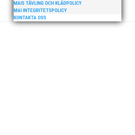
MAIS TÄVLING OCH KLÄDPOLICY
MAI INTEGRITETSPOLICY
KONTAKTA OSS
MAI Klubbkväll 8 okt – MAI bjöd in alla friidrottare
födda 2008–2018 till ett sista träningspass på Malmö
Stadion innan den rivs. Bilder, klicka här! Foto:
Thomas Leandersson
Sprinterdrottningen Julia Henriksson vann dubbla
guld när SM avgjordes i Karlstad i helgen. Thobias
Montler segrade programenligt i längdhoppet medan
MAI:s kastare firade stora triumfer. Wictor Petersson