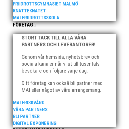
När Friidrottssverige samlades för fest gick en av
FRIIDROTTSGYMNASIET MALMÖ
utmärkelserna till MAI och Kalvinknatet – Lasses
KNATTEKNATET
skötebarn i alla år. MAI-delegationen fick ta emot
MAI FRIIDROTTSSKOLA
priset ”Årets pulshöjare”, och bland annat fanns
FÖRETAG
ordförande Fredrik Wennolf på plats för att ta emot
hyllningarna. –...
STORT TACK TILL ALLA VÅRA
PARTNERS OCH LEVERANTÖRER!
Genom vår hemsida, nyhetsbrev och
sociala kanaler når vi ut till tusentals
besökare och följare varje dag.
Ditt företag kan också bli partner med
Som traditionen bjuder så var vi ett helt gäng löpare
MAI eller något av våra arrangemang.
från MAI RUNNERS som sprang det mysiga
Sylvesterloppet på självaste nyårsafton. Formen är
MAI FRISKVÅRD
enkel, ett eller två varv runt Pildammsparken (2,7 km
VÅRA PARTNERS
respektive 5,4 kilometer), med tidtagning på de fem
BLI PARTNER
främsta i varje...
DIGITAL EXPONERING