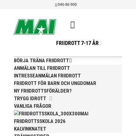
040-86 900
FRIIDROTT 7-17 ÅR
7 MAI-UNGDOMAR
BÖRJA TRÄNA FRIIDROTT
TILL
ANMÄLAN TILL FRIIDROTT
INTERNATIONELLA
INTRESSEANMÄLAN FRIIDROTT
MÄSTERSKAP
FRIIDROTT FÖR BARN OCH UNGDOMAR
NY FRIIDROTTSFÖRÄLDER?
jul 4, 2013
|
Okategoriserade
TRYGG IDROTT
VANLIGA FRÅGOR
MAI
UVM 17 år Donetsk, UKR 10-14 juli
FRIIDROTTSSKOLA 2026
KALVINKNATET
Adriana Janic-96, 100 m häck, pers 13.61