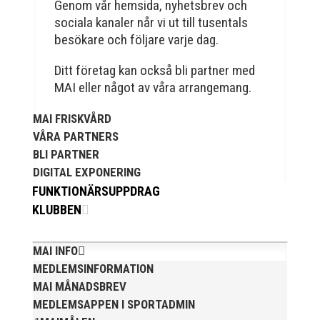
Genom vår hemsida, nyhetsbrev och
sociala kanaler når vi ut till tusentals
besökare och följare varje dag.
Ditt företag kan också bli partner med
MAI eller något av våra arrangemang.
MAI FRISKVÅRD
VÅRA PARTNERS
När Friidrottssverige samlades för fest gick en av
utmärkelserna till MAI och Kalvinknatet – Lasses
BLI PARTNER
skötebarn i alla år. MAI-delegationen fick ta emot
DIGITAL EXPONERING
priset ”Årets pulshöjare”, och bland annat fanns
FUNKTIONÄRSUPPDRAG
ordförande Fredrik Wennolf på plats för att ta emot
KLUBBEN
hyllningarna. –...
MAI INFO
MEDLEMSINFORMATION
MAI MÅNADSBREV
MEDLEMSAPPEN I SPORTADMIN