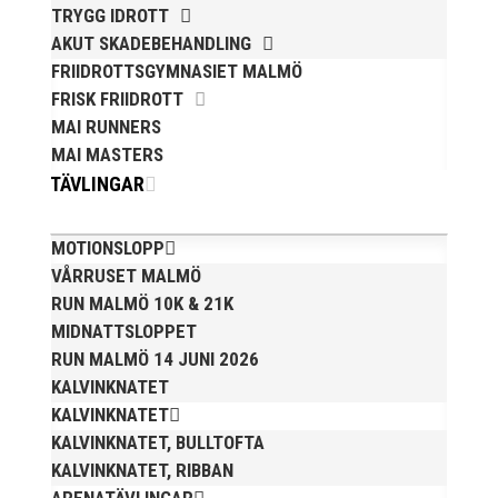
TRYGG IDROTT
AKUT SKADEBEHANDLING
FRIIDROTTSGYMNASIET MALMÖ
FRISK FRIIDROTT
MAI RUNNERS
Anders Hallström, 55, blir ny klubbchef i MAI. Han
MAI MASTERS
börjar sin anställning den 13 april. Anders har ett
TÄVLINGAR
brett idrottsintresse och har bland annat fungerat
som tränare inom hockeyn i Trelleborg och fotbollen i
MOTIONSLOPP
Höllviken tidigare. I fortsättningen blir det dock
friidrott...
VÅRRUSET MALMÖ
RUN MALMÖ 10K & 21K
MIDNATTSLOPPET
RUN MALMÖ 14 JUNI 2026
KALVINKNATET
KALVINKNATET
KALVINKNATET, BULLTOFTA
KALVINKNATET, RIBBAN