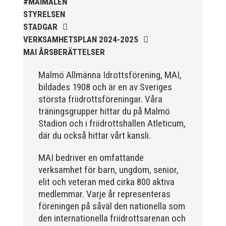
#MAIMÅLEN
STYRELSEN
Som traditionen bjuder så var vi ett helt gäng löpare
STADGAR
från MAI RUNNERS som sprang det mysiga
VERKSAMHETSPLAN 2024-2025
Sylvesterloppet på självaste nyårsafton. Formen är
MAI ÅRSBERÄTTELSER
enkel, ett eller två varv runt Pildammsparken (2,7 km
respektive 5,4 kilometer), med tidtagning på de fem
Malmö Allmänna Idrottsförening, MAI,
främsta i varje...
bildades 1908 och är en av Sveriges
största friidrottsföreningar. Våra
träningsgrupper hittar du på Malmö
Stadion och i friidrottshallen Atleticum,
där du också hittar vårt kansli.
MAI bedriver en omfattande
Klubbchef – Malmö Allmänna Idrottsförening (MAI)
Vill du vara med och skapa glädje, gemenskap och
verksamhet för barn, ungdom, senior,
utveckling i en av Sveriges största
elit och veteran med cirka 800 aktiva
friidrottsföreningar? Malmö Allmänna Idrottsförening
medlemmar. Varje år representeras
– MAI – söker en engagerad, strategisk,
föreningen på såväl den nationella som
relationsbyggande och affärsinriktad...
den internationella friidrottsarenan och