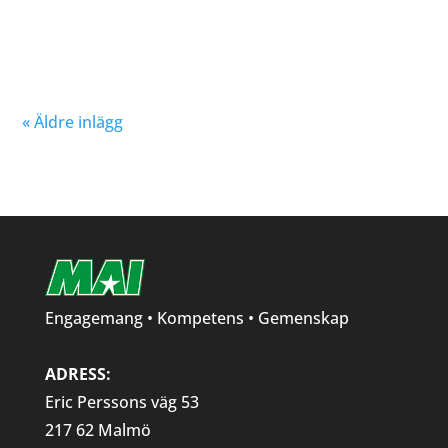
Nu kan du se träningstider för barn och ungdom
Hösten 2024. Klicka här!
« Äldre inlägg
Engagemang • Kompetens • Gemenskap
ADRESS:
Eric Perssons väg 53
217 62 Malmö