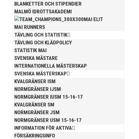
BLANKETTER OCH STIPENDIER
MALMÖ IDROTTSAKADEMI
MAI ELIT
MAI RUNNERS
TÄVLING OCH STATISTIK
TÄVLING OCH KLÄDPOLICY
STATISTIK MAI
PUBLICERAT TIDIGARE
SVENSKA MÄSTARE
INTERNATIONELLA MÄSTERSKAP
SVENSKA MÄSTERSKAP
KVALGRÄNSER ISM
NORMGRÄNSER IJSM
NORMGRÄNSER IUSM 15-16-17
Bilder från Stafett-SM 2026. Foto: Thomas
KVALGRÄNSER SM
Leandersson Fler bilder från MAI:s Årsmöte 2026
NORMGRÄNSER JSM
NORMGRÄNSER USM 15-16-17
INFORMATION FÖR AKTIVA
FÖRSÄKRINGSINFO