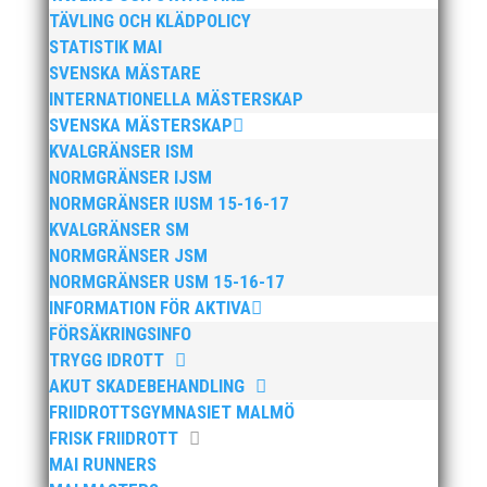
TÄVLING OCH KLÄDPOLICY
STATISTIK MAI
SVENSKA MÄSTARE
INTERNATIONELLA MÄSTERSKAP
SVENSKA MÄSTERSKAP
KVALGRÄNSER ISM
NORMGRÄNSER IJSM
Anders Hallström, 55, blir ny klubbchef i MAI. Han
börjar sin anställning den 13 april. Anders har ett
NORMGRÄNSER IUSM 15-16-17
brett idrottsintresse och har bland annat fungerat
KVALGRÄNSER SM
som tränare inom hockeyn i Trelleborg och fotbollen i
NORMGRÄNSER JSM
Höllviken tidigare. I fortsättningen blir det dock
NORMGRÄNSER USM 15-16-17
friidrott...
INFORMATION FÖR AKTIVA
FÖRSÄKRINGSINFO
TRYGG IDROTT
AKUT SKADEBEHANDLING
FRIIDROTTSGYMNASIET MALMÖ
FRISK FRIIDROTT
MAI RUNNERS