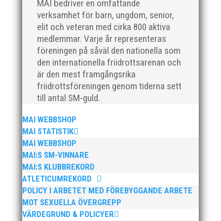
MAI bedriver en omfattande
verksamhet för barn, ungdom, senior,
elit och veteran med cirka 800 aktiva
medlemmar. Varje år representeras
föreningen på såväl den nationella som
För mig har Lasse betytt oerhört mycket på flera
den internationella friidrottsarenan och
plan. På 80- och 90-talet, då jag själv var aktiv, var
är den mest framgångsrika
han för mig en handlingskraftig ledare som alltid var
friidrottsföreningen genom tiderna sett
på plats och igång med en mängd olika projekt. Med
till antal SM-guld.
sin parhäst och nära vän, Bengt Bendéus,...
MAI WEBBSHOP
MAI STATISTIK
MAI WEBBSHOP
MAI:S SM-VINNARE
MAI:S KLUBBREKORD
ATLETICUMREKORD
POLICY I ARBETET MED FÖREBYGGANDE ARBETE
MOT SEXUELLA ÖVERGREPP
Nu är hösten här och för oss MAI:re betyder det olika
VÄRDEGRUND & POLICYER
saker beroende på var man befinner sig i