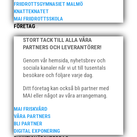
FRIIDROTTSGYMNASIET MALMÖ
KNATTEKNATET
MAI FRIIDROTTSSKOLA
FÖRETAG
När Friidrottssverige samlades för fest gick en av
STORT TACK TILL ALLA VÅRA
utmärkelserna till MAI och Kalvinknatet – Lasses
PARTNERS OCH LEVERANTÖRER!
skötebarn i alla år. MAI-delegationen fick ta emot
priset ”Årets pulshöjare”, och bland annat fanns
Genom vår hemsida, nyhetsbrev och
ordförande Fredrik Wennolf på plats för att ta emot
sociala kanaler når vi ut till tusentals
hyllningarna. –...
besökare och följare varje dag.
Ditt företag kan också bli partner med
MAI eller något av våra arrangemang.
MAI FRISKVÅRD
VÅRA PARTNERS
BLI PARTNER
Som traditionen bjuder så var vi ett helt gäng löpare
DIGITAL EXPONERING
från MAI RUNNERS som sprang det mysiga