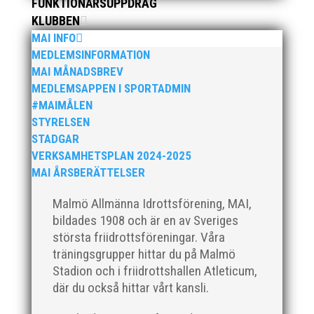
FUNKTIONÄRSUPPDRAG
Sylvesterloppet på självaste nyårsafton. Formen är
KLUBBEN
enkel, ett eller två varv runt Pildammsparken (2,7 km
MAI INFO
respektive 5,4 kilometer), med tidtagning på de fem
främsta i varje...
MEDLEMSINFORMATION
MAI MÅNADSBREV
MEDLEMSAPPEN I SPORTADMIN
#MAIMÅLEN
STYRELSEN
STADGAR
VERKSAMHETSPLAN 2024-2025
Klubbchef – Malmö Allmänna Idrottsförening (MAI)
Vill du vara med och skapa glädje, gemenskap och
MAI ÅRSBERÄTTELSER
utveckling i en av Sveriges största
Malmö Allmänna Idrottsförening, MAI,
friidrottsföreningar? Malmö Allmänna Idrottsförening
– MAI – söker en engagerad, strategisk,
bildades 1908 och är en av Sveriges
relationsbyggande och affärsinriktad...
största friidrottsföreningar. Våra
träningsgrupper hittar du på Malmö
Stadion och i friidrottshallen Atleticum,
där du också hittar vårt kansli.