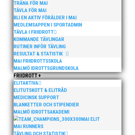
Angelica hoppar stavkval i morgon lördag.
TRÄNA FÖR MAI
Finalen genomförs måndagen den 6:e.
TÄVLA FÖR MAI
BLI EN AKTIV FÖRÄLDER I MAI
Lycka till Coach Fritz och Angelica!
MEDLEMSAPPEN I SPORTADMIN
TÄVLA I FRIIDROTT
KOMMANDE TÄVLINGAR
RUTINER INFÖR TÄVLING
RESULTAT & STATISTIK
MAI FRIIDROTTSSKOLA
MALMÖ IDROTTSGRUNDSKOLA
Publicerat tidigare
FRIIDROTT +
ELITAKTIVA
ELITUTSKOTT & ELITRÅD
MEDICINSK SUPPORT
BLANKETTER OCH STIPENDIER
MALMÖ IDROTTSAKADEMI
Bilder från Stafett-SM 2026. Foto: Thomas
MAI ELIT
Leandersson Fler bilder från MAI:s Årsmöte 2026
MAI RUNNERS
TÄVLING OCH STATISTIK