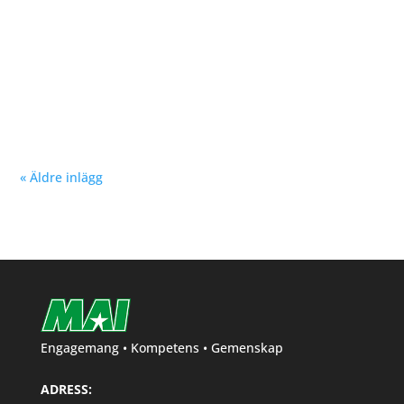
Nu kan du se träningstider för barn och ungdom
Hösten 2024. Klicka här!
« Äldre inlägg
Engagemang • Kompetens • Gemenskap
ADRESS: