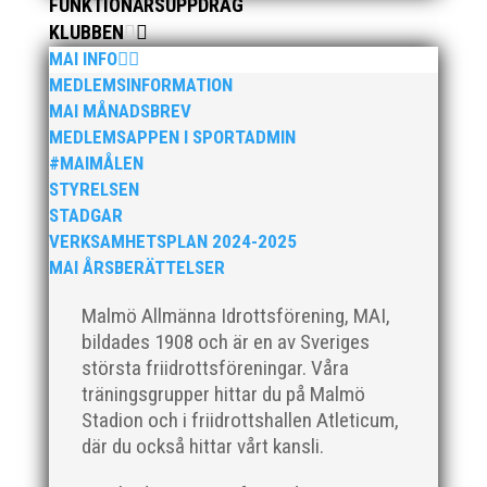
FUNKTIONÄRSUPPDRAG
KLUBBEN
MAI INFO
MEDLEMSINFORMATION
MAI MÅNADSBREV
MEDLEMSAPPEN I SPORTADMIN
#MAIMÅLEN
STYRELSEN
STADGAR
VERKSAMHETSPLAN 2024-2025
MAI ÅRSBERÄTTELSER
Malmö Allmänna Idrottsförening, MAI,
bildades 1908 och är en av Sveriges
största friidrottsföreningar. Våra
träningsgrupper hittar du på Malmö
Stadion och i friidrottshallen Atleticum,
där du också hittar vårt kansli.