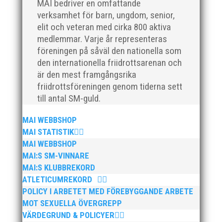
MAI bedriver en omfattande
verksamhet för barn, ungdom, senior,
elit och veteran med cirka 800 aktiva
medlemmar. Varje år representeras
föreningen på såväl den nationella som
den internationella friidrottsarenan och
är den mest framgångsrika
friidrottsföreningen genom tiderna sett
till antal SM-guld.
MAI WEBBSHOP
MAI STATISTIK
MAI WEBBSHOP
MAI:S SM-VINNARE
MAI:S KLUBBREKORD
ATLETICUMREKORD
POLICY I ARBETET MED FÖREBYGGANDE ARBETE
MOT SEXUELLA ÖVERGREPP
VÄRDEGRUND & POLICYER