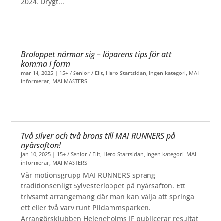
2024. Drygt...
Broloppet närmar sig – löparens tips för att
komma i form
mar 14, 2025
|
15+ / Senior / Elit
,
Hero Startsidan
,
Ingen kategori
,
MAI
informerar
,
MAI MASTERS
Två silver och två brons till MAI RUNNERS på
nyårsafton!
jan 10, 2025
|
15+ / Senior / Elit
,
Hero Startsidan
,
Ingen kategori
,
MAI
informerar
,
MAI MASTERS
Vår motionsgrupp MAI RUNNERS sprang
traditionsenligt Sylvesterloppet på nyårsafton. Ett
trivsamt arrangemang där man kan välja att springa
ett eller två varv runt Pildammsparken.
Arrangörsklubben Heleneholms IF publicerar resultat