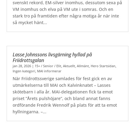
svenskt rekord, EM-silver inomhus, dessutom sexa på
VM inomhus och elva på VM ute i somras. Och en
stark tro på framtiden efter några motiga år när inte
så mycket hänt...
Lasse Johnssons livsgärning hyllad på
Friidrottsgalan
jan 28, 2026
|
15+ / Senior / Elit
,
Aktuellt
,
Allmänt
,
Hero Startsidan
,
Ingen kategori
,
MAI informerar
När Friidrottssverige samlades för fest gick en av
utmärkelserna till MAI och Kalvinknatet – Lasses
skötebarn i alla år. MAI-delegationen fick ta emot
priset ”Årets pulshöjare”, och bland annat fanns
ordförande Fredrik Wennolf på plats för att ta emot
hyllningarna. –...