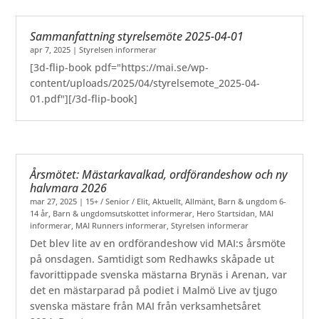
Sammanfattning styrelsemöte 2025-04-01
apr 7, 2025
|
Styrelsen informerar
[3d-flip-book pdf="https://mai.se/wp-
content/uploads/2025/04/styrelsemote_2025-04-
01.pdf"][/3d-flip-book]
Årsmötet: Mästarkavalkad, ordförandeshow och ny
halvmara 2026
mar 27, 2025
|
15+ / Senior / Elit
,
Aktuellt
,
Allmänt
,
Barn & ungdom 6-
14 år
,
Barn & ungdomsutskottet informerar
,
Hero Startsidan
,
MAI
informerar
,
MAI Runners informerar
,
Styrelsen informerar
Det blev lite av en ordförandeshow vid MAI:s årsmöte
på onsdagen. Samtidigt som Redhawks skåpade ut
favorittippade svenska mästarna Brynäs i Arenan, var
det en mästarparad på podiet i Malmö Live av tjugo
svenska mästare från MAI från verksamhetsåret