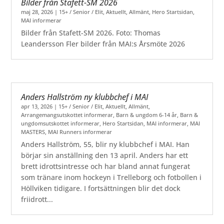
Bilder från Stafett-SM 2026
maj 28, 2026
|
15+ / Senior / Elit
,
Aktuellt
,
Allmänt
,
Hero Startsidan
,
MAI informerar
Bilder från Stafett-SM 2026. Foto: Thomas
Leandersson Fler bilder från MAI:s Årsmöte 2026
Anders Hallström ny klubbchef i MAI
apr 13, 2026
|
15+ / Senior / Elit
,
Aktuellt
,
Allmänt
,
Arrangemangsutskottet informerar
,
Barn & ungdom 6-14 år
,
Barn &
ungdomsutskottet informerar
,
Hero Startsidan
,
MAI informerar
,
MAI
MASTERS
,
MAI Runners informerar
Anders Hallström, 55, blir ny klubbchef i MAI. Han
börjar sin anställning den 13 april. Anders har ett
brett idrottsintresse och har bland annat fungerat
som tränare inom hockeyn i Trelleborg och fotbollen i
Höllviken tidigare. I fortsättningen blir det dock
friidrott...