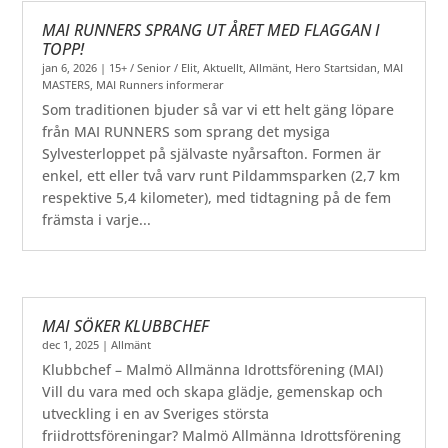
MAI RUNNERS SPRANG UT ÅRET MED FLAGGAN I
TOPP!
jan 6, 2026
|
15+ / Senior / Elit
,
Aktuellt
,
Allmänt
,
Hero Startsidan
,
MAI
MASTERS
,
MAI Runners informerar
Som traditionen bjuder så var vi ett helt gäng löpare
från MAI RUNNERS som sprang det mysiga
Sylvesterloppet på självaste nyårsafton. Formen är
enkel, ett eller två varv runt Pildammsparken (2,7 km
respektive 5,4 kilometer), med tidtagning på de fem
främsta i varje...
MAI SÖKER KLUBBCHEF
dec 1, 2025
|
Allmänt
Klubbchef – Malmö Allmänna Idrottsförening (MAI)
Vill du vara med och skapa glädje, gemenskap och
utveckling i en av Sveriges största
friidrottsföreningar? Malmö Allmänna Idrottsförening