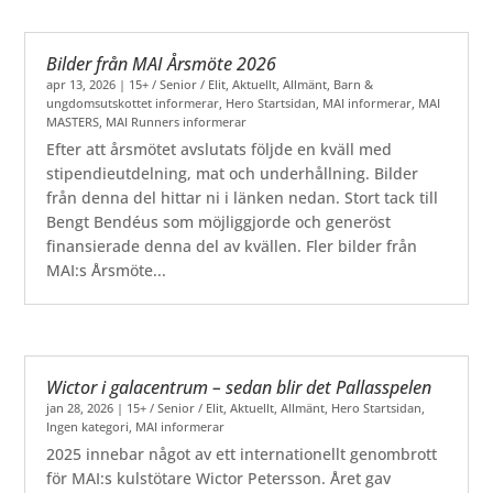
Bilder från MAI Årsmöte 2026
apr 13, 2026
|
15+ / Senior / Elit
,
Aktuellt
,
Allmänt
,
Barn &
ungdomsutskottet informerar
,
Hero Startsidan
,
MAI informerar
,
MAI
MASTERS
,
MAI Runners informerar
Efter att årsmötet avslutats följde en kväll med
stipendieutdelning, mat och underhållning. Bilder
från denna del hittar ni i länken nedan. Stort tack till
Bengt Bendéus som möjliggjorde och generöst
finansierade denna del av kvällen. Fler bilder från
MAI:s Årsmöte...
Wictor i galacentrum – sedan blir det Pallasspelen
jan 28, 2026
|
15+ / Senior / Elit
,
Aktuellt
,
Allmänt
,
Hero Startsidan
,
Ingen kategori
,
MAI informerar
2025 innebar något av ett internationellt genombrott
för MAI:s kulstötare Wictor Petersson. Året gav