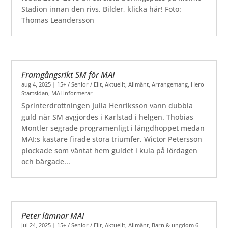
Stadion innan den rivs. Bilder, klicka här! Foto:
Thomas Leandersson
Framgångsrikt SM för MAI
aug 4, 2025
|
15+ / Senior / Elit
,
Aktuellt
,
Allmänt
,
Arrangemang
,
Hero
Startsidan
,
MAI informerar
Sprinterdrottningen Julia Henriksson vann dubbla
guld när SM avgjordes i Karlstad i helgen. Thobias
Montler segrade programenligt i längdhoppet medan
MAI:s kastare firade stora triumfer. Wictor Petersson
plockade som väntat hem guldet i kula på lördagen
och bärgade...
Peter lämnar MAI
jul 24, 2025
|
15+ / Senior / Elit
,
Aktuellt
,
Allmänt
,
Barn & ungdom 6-