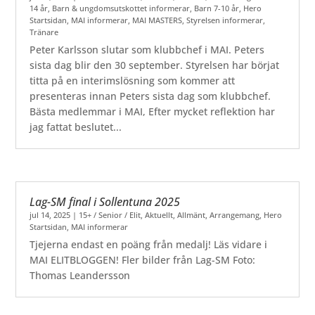
14 år
,
Barn & ungdomsutskottet informerar
,
Barn 7-10 år
,
Hero
Startsidan
,
MAI informerar
,
MAI MASTERS
,
Styrelsen informerar
,
Tränare
Peter Karlsson slutar som klubbchef i MAI. Peters
sista dag blir den 30 september. Styrelsen har börjat
titta på en interimslösning som kommer att
presenteras innan Peters sista dag som klubbchef.
Bästa medlemmar i MAI, Efter mycket reflektion har
jag fattat beslutet...
Lag-SM final i Sollentuna 2025
jul 14, 2025
|
15+ / Senior / Elit
,
Aktuellt
,
Allmänt
,
Arrangemang
,
Hero
Startsidan
,
MAI informerar
Tjejerna endast en poäng från medalj! Läs vidare i
MAI ELITBLOGGEN! Fler bilder från Lag-SM Foto:
Thomas Leandersson