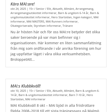
Kära MAI:are!
okt 24, 2025
|
15+ / Senior / Elit
,
Aktuellt
,
Allmänt
,
Arrangemang
,
Arrangemangsutskottet informerar
,
Barn & ungdom 6-14 år
,
Barn &
ungdomsutskottet informerar
,
Hero Startsidan
,
Ingen kategori
,
MAI
informerar
,
MAI MASTERS
,
MAI Runners informerar
,
Okategoriserade
,
Styrelsen informerar
,
Tränare
Nu är hösten här och för oss MAI:re betyder det olika
saker beroende på var man befinner sig i
organisationen. Här kommer en liten sammanfattning
från mig som ordförande i vår anrika förening om hur
jag uppfattar läget i våra olika verksamhetsben.
BroloppetAtt...
MAI:s Klubbkväll!
okt 10, 2025
|
15+ / Senior / Elit
,
Aktuellt
,
Allmänt
,
Barn & ungdom 6-
14 år
,
Barn & ungdomsutskottet informerar
,
Barn 7-10 år
,
Hero
Startsidan
,
MAI informerar
MAI Klubbkväll 8 okt – MAI bjöd in alla friidrottare
födda 2008–2018 till ett sista träningspass på Malmö