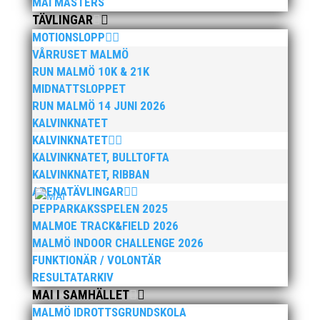
MAI MASTERS
TÄVLINGAR
MOTIONSLOPP
VÅRRUSET MALMÖ
RUN MALMÖ 10K & 21K
MIDNATTSLOPPET
RUN MALMÖ 14 JUNI 2026
KALVINKNATET
KALVINKNATET
KALVINKNATET, BULLTOFTA
KALVINKNATET, RIBBAN
ARENATÄVLINGAR
PEPPARKAKSSPELEN 2025
MALMOE TRACK&FIELD 2026
MALMÖ INDOOR CHALLENGE 2026
FUNKTIONÄR / VOLONTÄR
RESULTATARKIV
MAI I SAMHÄLLET
MALMÖ IDROTTSGRUNDSKOLA