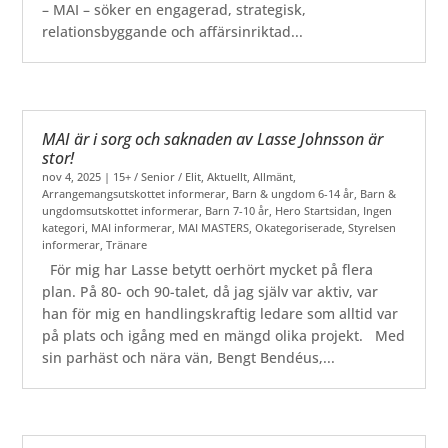
– MAI – söker en engagerad, strategisk,
relationsbyggande och affärsinriktad...
MAI är i sorg och saknaden av Lasse Johnsson är
stor!
nov 4, 2025
|
15+ / Senior / Elit
,
Aktuellt
,
Allmänt
,
Arrangemangsutskottet informerar
,
Barn & ungdom 6-14 år
,
Barn &
ungdomsutskottet informerar
,
Barn 7-10 år
,
Hero Startsidan
,
Ingen
kategori
,
MAI informerar
,
MAI MASTERS
,
Okategoriserade
,
Styrelsen
informerar
,
Tränare
För mig har Lasse betytt oerhört mycket på flera
plan. På 80- och 90-talet, då jag själv var aktiv, var
han för mig en handlingskraftig ledare som alltid var
på plats och igång med en mängd olika projekt. Med
sin parhäst och nära vän, Bengt Bendéus,...