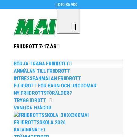
040-86 900
FRIIDROTT 7-17 ÅR
MAI:s julavslutning
dec 3, 2013
|
Okategoriserade
BÖRJA TRÄNA FRIIDROTT
ANMÄLAN TILL FRIIDROTT
I helgen hade MAI gemensam julavslutning för alla
INTRESSEANMÄLAN FRIIDROTT
ungdomsgrupper.
FRIIDROTT FÖR BARN OCH UNGDOMAR
NY FRIIDROTTSFÖRÄLDER?
>>
För sista träningstillfället för terminen, klicka
TRYGG IDROTT
här!
VANLIGA FRÅGOR
Det genomfördes stafett- och hinderbanlöpning där
MAI
100 barn tävlade mot 80 föräldrarna vilket gjorde att
FRIIDROTTSSKOLA 2026
några föräldrar fick spring mer än andra…
KALVINKNATET