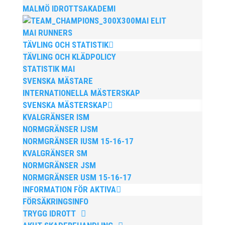
MALMÖ IDROTTSAKADEMI
MAI ELIT
MAI RUNNERS
TÄVLING OCH STATISTIK
TÄVLING OCH KLÄDPOLICY
STATISTIK MAI
SVENSKA MÄSTARE
Publicerat tidigare
INTERNATIONELLA MÄSTERSKAP
SVENSKA MÄSTERSKAP
KVALGRÄNSER ISM
NORMGRÄNSER IJSM
NORMGRÄNSER IUSM 15-16-17
KVALGRÄNSER SM
Bilder från Stafett-SM 2026. Foto: Thomas
NORMGRÄNSER JSM
Leandersson Fler bilder från MAI:s Årsmöte 2026
NORMGRÄNSER USM 15-16-17
INFORMATION FÖR AKTIVA
FÖRSÄKRINGSINFO
TRYGG IDROTT