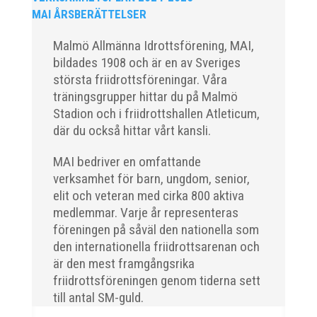
främsta i varje...
MAI ÅRSBERÄTTELSER
Malmö Allmänna Idrottsförening, MAI,
bildades 1908 och är en av Sveriges
största friidrottsföreningar. Våra
träningsgrupper hittar du på Malmö
Klubbchef – Malmö Allmänna Idrottsförening (MAI)
Stadion och i friidrottshallen Atleticum,
Vill du vara med och skapa glädje, gemenskap och
där du också hittar vårt kansli.
utveckling i en av Sveriges största
friidrottsföreningar? Malmö Allmänna Idrottsförening
MAI bedriver en omfattande
– MAI – söker en engagerad, strategisk,
verksamhet för barn, ungdom, senior,
relationsbyggande och affärsinriktad...
elit och veteran med cirka 800 aktiva
medlemmar. Varje år representeras
föreningen på såväl den nationella som
den internationella friidrottsarenan och
är den mest framgångsrika
friidrottsföreningen genom tiderna sett
till antal SM-guld.