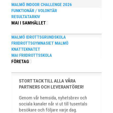
Bengt Bendéus som möjliggjorde och generöst
MALMÖ INDOOR CHALLENGE 2026
finansierade denna del av kvällen. Fler bilder från
FUNKTIONÄR / VOLONTÄR
MAI:s Årsmöte...
RESULTATARKIV
MAI I SAMHÄLLET
MALMÖ IDROTTSGRUNDSKOLA
FRIIDROTTSGYMNASIET MALMÖ
KNATTEKNATET
2025 innebar något av ett internationellt genombrott
MAI FRIIDROTTSSKOLA
för MAI:s kulstötare Wictor Petersson. Året gav
FÖRETAG
svenskt rekord, EM-silver inomhus, dessutom sexa på
VM inomhus och elva på VM ute i somras. Och en
stark tro på framtiden efter några motiga år när inte
STORT TACK TILL ALLA VÅRA
så mycket hänt...
PARTNERS OCH LEVERANTÖRER!
Genom vår hemsida, nyhetsbrev och
sociala kanaler når vi ut till tusentals
besökare och följare varje dag.