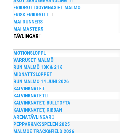
AKUT SKADEBEHANDLING
FRIIDROTTSGYMNASIET MALMÖ
FRISK FRIIDROTT
MAI RUNNERS
MAI MASTERS
Anders Hallström, 55, blir ny klubbchef i MAI. Han
TÄVLINGAR
börjar sin anställning den 13 april. Anders har ett
brett idrottsintresse och har bland annat fungerat
som tränare inom hockeyn i Trelleborg och fotbollen i
MOTIONSLOPP
Höllviken tidigare. I fortsättningen blir det dock
VÅRRUSET MALMÖ
friidrott...
RUN MALMÖ 10K & 21K
MIDNATTSLOPPET
RUN MALMÖ 14 JUNI 2026
KALVINKNATET
KALVINKNATET
KALVINKNATET, BULLTOFTA
KALVINKNATET, RIBBAN
Efter att årsmötet avslutats följde en kväll med
ARENATÄVLINGAR
stipendieutdelning, mat och underhållning. Bilder
PEPPARKAKSSPELEN 2025
från denna del hittar ni i länken nedan. Stort tack till
MALMOE TRACK&FIELD 2026