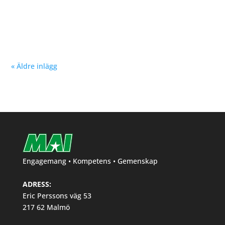
Nu kan du se träningstider för barn och ungdom
Hösten 2024. Klicka här!
« Äldre inlägg
Engagemang • Kompetens • Gemenskap
ADRESS:
Eric Perssons väg 53
217 62 Malmö