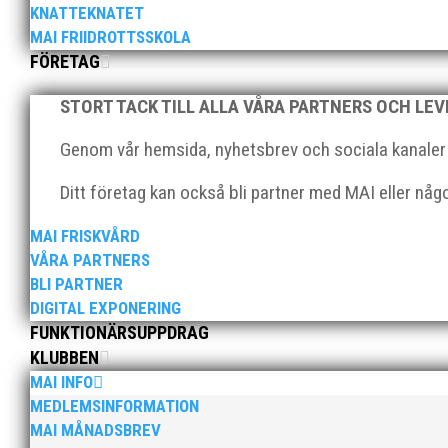
Klubbchef – Malmö Allmänna Idrottsförening (MAI) Vil
KNATTEKNATET
Allmänna Idrottsförening – MAI – söker en engagerad, 
MAI FRIIDROTTSSKOLA
FÖRETAG
STORT TACK TILL ALLA VÅRA PARTNERS OCH LE
Genom vår hemsida, nyhetsbrev och sociala kanaler nå
Ditt företag kan också bli partner med MAI eller nå
För mig har Lasse betytt oerhört mycket på flera plan.
MAI FRISKVÅRD
med en mängd olika projekt. Med sin parhäst och nä
VÅRA PARTNERS
BLI PARTNER
DIGITAL EXPONERING
FUNKTIONÄRSUPPDRAG
KLUBBEN
MAI INFO
MEDLEMSINFORMATION
MAI MÅNADSBREV
Nu är hösten här och för oss MAI:re betyder det oli