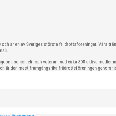
 läget i våra olika verksamhetsben. BroloppetAtt...
och är en av Sveriges största friidrottsföreningar. Våra trä
ödda 2008–2018 till ett sista träningspass på Malmö Stadion innan d
nsli.
gdom, senior, elit och veteran med cirka 800 aktiva medlemm
och är den mest framgångsrika friidrottsföreningen genom tide
ld när SM avgjordes i Karlstad i helgen. Thobias Montler segrade
 väntat hem guldet i kula på lördagen och bärgade...