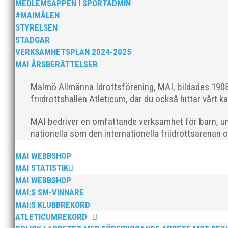
ordförande i vår anrika förening om hur jag uppfattar
MEDLEMSAPPEN I SPORTADMIN
#MAIMÅLEN
STYRELSEN
STADGAR
VERKSAMHETSPLAN 2024-2025
MAI ÅRSBERÄTTELSER
Malmö Allmänna Idrottsförening, MAI, bildades 1908 
MAI Klubbkväll 8 okt – MAI bjöd in alla friidrottare f
friidrottshallen Atleticum, där du också hittar vårt ka
MAI bedriver en omfattande verksamhet för barn, un
nationella som den internationella friidrottsarenan 
MAI WEBBSHOP
MAI STATISTIK
MAI WEBBSHOP
Sprinterdrottningen Julia Henriksson vann dubbla gu
MAI:S SM-VINNARE
firade stora triumfer. Wictor Petersson plockade som
MAI:S KLUBBREKORD
ATLETICUMREKORD