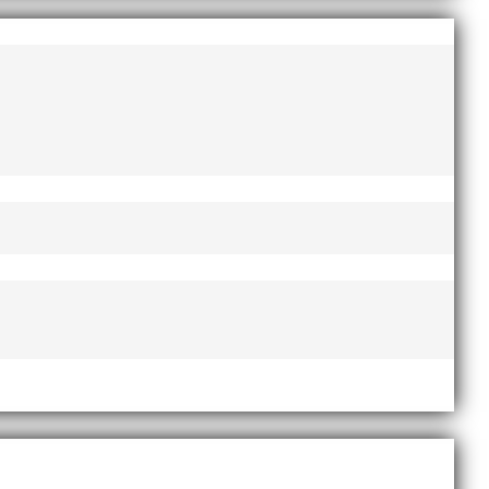
AI-delegationen fick ta emot priset ”Årets pulshöjare”,
te nyårsafton. Formen är enkel, ett eller två varv