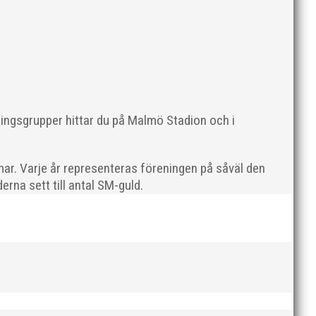
ningsgrupper hittar du på Malmö Stadion och i
en rivs. Bilder, klicka här! Foto: Thomas Leandersson
ar. Varje år representeras föreningen på såväl den
rna sett till antal SM-guld.
 programenligt i längdhoppet medan MAI:s kastare