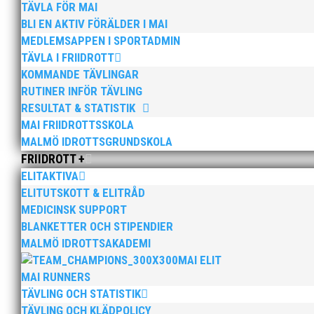
TÄVLA FÖR MAI
BLI EN AKTIV FÖRÄLDER I MAI
MEDLEMSAPPEN I SPORTADMIN
TÄVLA I FRIIDROTT
KOMMANDE TÄVLINGAR
RUTINER INFÖR TÄVLING
RESULTAT & STATISTIK
MAI FRIIDROTTSSKOLA
Bilder från Stafett-SM 2026. Foto: Thomas Leandersso
MALMÖ IDROTTSGRUNDSKOLA
FRIIDROTT +
ELITAKTIVA
ELITUTSKOTT & ELITRÅD
MEDICINSK SUPPORT
BLANKETTER OCH STIPENDIER
MALMÖ IDROTTSAKADEMI
Anders Hallström, 55, blir ny klubbchef i MAI. Han bö
MAI ELIT
hockeyn i Trelleborg och fotbollen i Höllviken tidigare. 
MAI RUNNERS
TÄVLING OCH STATISTIK
TÄVLING OCH KLÄDPOLICY