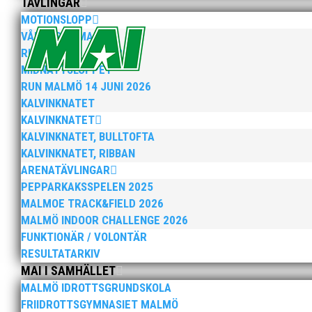
TÄVLINGAR
MOTIONSLOPP
VÅRRUSET MALMÖ
När Friidrottssverige samlades för fest gick en av utm
och bland annat fanns ordförande Fredrik Wennolf på p
RUN MALMÖ 10K & 21K
MIDNATTSLOPPET
RUN MALMÖ 14 JUNI 2026
KALVINKNATET
KALVINKNATET
KALVINKNATET, BULLTOFTA
KALVINKNATET, RIBBAN
ARENATÄVLINGAR
Som traditionen bjuder så var vi ett helt gäng löpare
PEPPARKAKSSPELEN 2025
runt Pildammsparken (2,7 km respektive 5,4 kilometer)
MALMOE TRACK&FIELD 2026
MALMÖ INDOOR CHALLENGE 2026
FUNKTIONÄR / VOLONTÄR
RESULTATARKIV
MAI I SAMHÄLLET
MALMÖ IDROTTSGRUNDSKOLA
FRIIDROTTSGYMNASIET MALMÖ