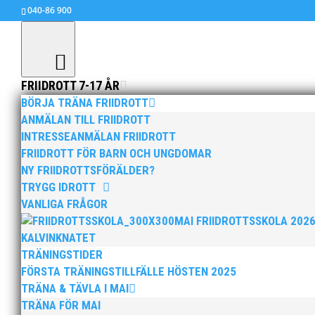
040-86 900
FRIIDROTT 7-17 ÅR
BÖRJA TRÄNA FRIIDROTT
ANMÄLAN TILL FRIIDROTT
INTRESSEANMÄLAN FRIIDROTT
Melker 550 i Rieti
FRIIDROTT FÖR BARN OCH UNGDOMAR
jul 7, 2013
|
Okategoriserade
NY FRIIDROTTSFÖRÄLDER?
TRYGG IDROTT
Vid tävlingar i fredagskväll i Rieti, Italien s
VANLIGA FRÅGOR
Finnkampen 2012. Om två veckor hoppar Melker
MAI FRIIDROTTSSKOLA 202
KALVINKNATET
TRÄNINGSTIDER
FÖRSTA TRÄNINGSTILLFÄLLE HÖSTEN 2025
TRÄNA & TÄVLA I MAI
TRÄNA FÖR MAI