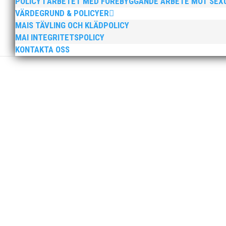
POLICY I ARBETET MED FÖREBYGGANDE ARBETE MOT SE
VÄRDEGRUND & POLICYER
MAIS TÄVLING OCH KLÄDPOLICY
MAI INTEGRITETSPOLICY
KONTAKTA OSS
Peter Karlsson slutar som klubbchef i MAI. Peters sis
sista dag som klubbchef. Bästa medlemmar i MAI, Efter
Tjejerna endast en poäng från medalj! Läs vidare i 