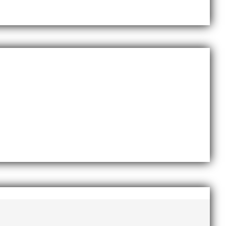
Sveriges största friidrottsföreningar? Malmö
dlingskraftig ledare som alltid var på plats och igång
ommer en liten sammanfattning från mig som