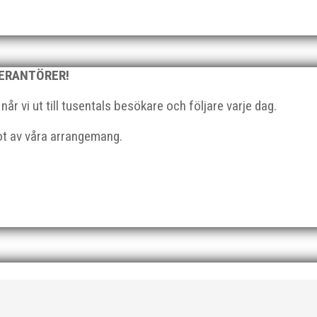
l du vara med och skapa glädje, gemenskap och utveckling i en av 
strategisk, relationsbyggande och affärsinriktad...
VERANTÖRER!
r vi ut till tusentals besökare och följare varje dag.
got av våra arrangemang.
 På 80- och 90-talet, då jag själv var aktiv, var han för mig en han
ra vän, Bengt Bendéus,...
ka saker beroende på var man befinner sig i organisationen. Här k