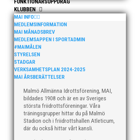
FUNKTIONÄRSUPPDRAG
KLUBBEN
MAI INFO
MEDLEMSINFORMATION
MAI MÅNADSBREV
MEDLEMSAPPEN I SPORTADMIN
#MAIMÅLEN
STYRELSEN
STADGAR
VERKSAMHETSPLAN 2024-2025
MAI ÅRSBERÄTTELSER
Malmö Allmänna Idrottsförening, MAI,
bildades 1908 och är en av Sveriges
största friidrottsföreningar. Våra
träningsgrupper hittar du på Malmö
Stadion och i friidrottshallen Atleticum,
där du också hittar vårt kansli.