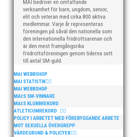
MAI bedriver en omfattande
verksamhet för barn, ungdom, senior,
elit och veteran med cirka 800 aktiva
medlemmar. Varje år representeras
föreningen på såväl den nationella som
den internationella friidrottsarenan och
är den mest framgångsrika
friidrottsföreningen genom tiderna sett
till antal SM-guld.
MAI WEBBSHOP
MAI STATISTIK
MAI WEBBSHOP
MAI:S SM-VINNARE
MAI:S KLUBBREKORD
ATLETICUMREKORD
POLICY I ARBETET MED FÖREBYGGANDE ARBETE
MOT SEXUELLA ÖVERGREPP
VÄRDEGRUND & POLICYER