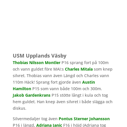
USM Upplands Väsby
Thobias Nilsson Montler
P16 sprang fort på 100m
och vann guldet före MAI:s
Charles Mitala
som knep
silvret. Thobias vann även Längd och Charles vann
110m Häck! Sprang fort gjorde även
Austin
Hamilton
P15 som vann både 100m och 300m.
Jakob Gardenkrans
P15 stötte långt i kula och tog
hem guldet. Han knep även silvret i både slägga och
diskus.
Silvermedaljer tog även
Pontus Sterner Johansson
P16 i längd,
Adriana Janic
F16 i höjd (Adriana tog