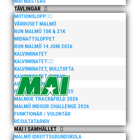
MAI MASTERS
TÄVLINGAR
MOTIONSLOPP
VÅRRUSET MALMÖ
RUN MALMÖ 10K & 21K
MIDNATTSLOPPET
RUN MALMÖ 14 JUNI 2026
KALVINKNATET
KALVINKNATET
KALVINKNATET, BULLTOFTA
KALVINKNATET, RIBBAN
ARENATÄVLINGAR
PEPPARKAKSSPELEN 2025
MALMOE TRACK&FIELD 2026
MALMÖ INDOOR CHALLENGE 2026
FUNKTIONÄR / VOLONTÄR
RESULTATARKIV
MAI I SAMHÄLLET
MALMÖ IDROTTSGRUNDSKOLA