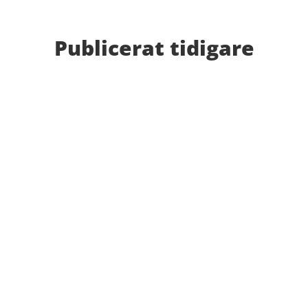
Publicerat tidigare
Bilder från Stafett-SM 2026. Foto: Thomas
Leandersson Fler bilder från MAI:s Årsmöte 2026
Anders Hallström, 55, blir ny klubbchef i MAI. Han