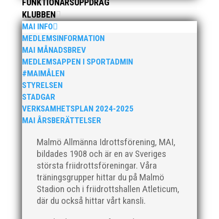
FUNKTIONÄRSUPPDRAG
utmärkelserna till MAI och Kalvinknatet – Lasses
KLUBBEN
skötebarn i alla år. MAI-delegationen fick ta emot
MAI INFO
priset ”Årets pulshöjare”, och bland annat fanns
ordförande Fredrik Wennolf på plats för att ta emot
MEDLEMSINFORMATION
hyllningarna. –...
MAI MÅNADSBREV
MEDLEMSAPPEN I SPORTADMIN
#MAIMÅLEN
STYRELSEN
STADGAR
VERKSAMHETSPLAN 2024-2025
MAI ÅRSBERÄTTELSER
Som traditionen bjuder så var vi ett helt gäng löpare
Malmö Allmänna Idrottsförening, MAI,
från MAI RUNNERS som sprang det mysiga
bildades 1908 och är en av Sveriges
Sylvesterloppet på självaste nyårsafton. Formen är
största friidrottsföreningar. Våra
enkel, ett eller två varv runt Pildammsparken (2,7 km
träningsgrupper hittar du på Malmö
respektive 5,4 kilometer), med tidtagning på de fem
Stadion och i friidrottshallen Atleticum,
främsta i varje...
där du också hittar vårt kansli.