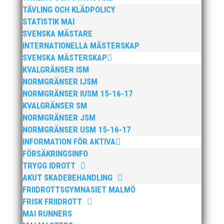
TÄVLING OCH KLÄDPOLICY
STATISTIK MAI
SVENSKA MÄSTARE
INTERNATIONELLA MÄSTERSKAP
Publicerat tidigare
SVENSKA MÄSTERSKAP
KVALGRÄNSER ISM
NORMGRÄNSER IJSM
NORMGRÄNSER IUSM 15-16-17
KVALGRÄNSER SM
NORMGRÄNSER JSM
Bilder från Stafett-SM 2026. Foto: Thomas
NORMGRÄNSER USM 15-16-17
Leandersson Fler bilder från MAI:s Årsmöte 2026
INFORMATION FÖR AKTIVA
FÖRSÄKRINGSINFO
TRYGG IDROTT
AKUT SKADEBEHANDLING
FRIIDROTTSGYMNASIET MALMÖ
FRISK FRIIDROTT
MAI RUNNERS