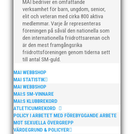
MAI bedriver en omfattande
verksamhet för barn, ungdom, senior,
elit och veteran med cirka 800 aktiva
medlemmar. Varje år representeras
Klubbchef – Malmö Allmänna Idrottsförening (MAI)
föreningen på såväl den nationella som
Vill du vara med och skapa glädje, gemenskap och
den internationella friidrottsarenan och
utveckling i en av Sveriges största
är den mest framgångsrika
friidrottsföreningar? Malmö Allmänna Idrottsförening
friidrottsföreningen genom tiderna sett
– MAI – söker en engagerad, strategisk,
till antal SM-guld.
relationsbyggande och affärsinriktad...
MAI WEBBSHOP
MAI STATISTIK
MAI WEBBSHOP
MAI:S SM-VINNARE
MAI:S KLUBBREKORD
ATLETICUMREKORD
POLICY I ARBETET MED FÖREBYGGANDE ARBETE
MOT SEXUELLA ÖVERGREPP
För mig har Lasse betytt oerhört mycket på flera
VÄRDEGRUND & POLICYER