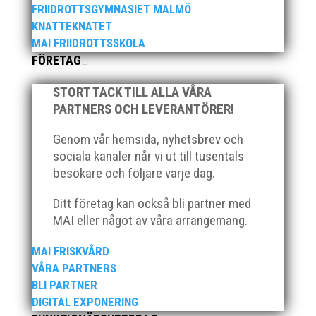
FRIIDROTTSGYMNASIET MALMÖ
KNATTEKNATET
MAI FRIIDROTTSSKOLA
FÖRETAG
STORT TACK TILL ALLA VÅRA
2025 innebar något av ett internationellt genombrott
PARTNERS OCH LEVERANTÖRER!
för MAI:s kulstötare Wictor Petersson. Året gav
svenskt rekord, EM-silver inomhus, dessutom sexa på
Genom vår hemsida, nyhetsbrev och
VM inomhus och elva på VM ute i somras. Och en
sociala kanaler når vi ut till tusentals
stark tro på framtiden efter några motiga år när inte
besökare och följare varje dag.
så mycket hänt...
Ditt företag kan också bli partner med
MAI eller något av våra arrangemang.
MAI FRISKVÅRD
VÅRA PARTNERS
BLI PARTNER
DIGITAL EXPONERING
När Friidrottssverige samlades för fest gick en av