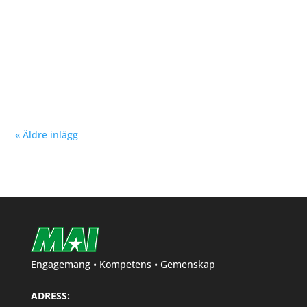
Nu kan du se träningstider för barn och ungdom
Hösten 2024. Klicka här!
« Äldre inlägg
Engagemang • Kompetens • Gemenskap
ADRESS: