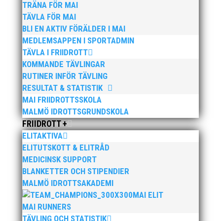
TRÄNA FÖR MAI
Seniortruppen tas ut efter SM som går av stapeln till
TÄVLA FÖR MAI
helgen. MAI hoppas på flera aktiva i den
BLI EN AKTIV FÖRÄLDER I MAI
laguppställningen oxå!
MEDLEMSAPPEN I SPORTADMIN
TÄVLA I FRIIDROTT
KOMMANDE TÄVLINGAR
RUTINER INFÖR TÄVLING
RESULTAT & STATISTIK
MAI FRIIDROTTSSKOLA
MALMÖ IDROTTSGRUNDSKOLA
Publicerat tidigare
FRIIDROTT +
ELITAKTIVA
ELITUTSKOTT & ELITRÅD
MEDICINSK SUPPORT
BLANKETTER OCH STIPENDIER
MALMÖ IDROTTSAKADEMI
Bilder från Stafett-SM 2026. Foto: Thomas
MAI ELIT
Leandersson Fler bilder från MAI:s Årsmöte 2026
MAI RUNNERS
TÄVLING OCH STATISTIK