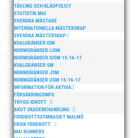
TÄVLING OCH KLÄDPOLICY
STATISTIK MAI
SVENSKA MÄSTARE
INTERNATIONELLA MÄSTERSKAP
SVENSKA MÄSTERSKAP
KVALGRÄNSER ISM
NORMGRÄNSER IJSM
Anders Hallström, 55, blir ny klubbchef i MAI. Han
börjar sin anställning den 13 april. Anders har ett
NORMGRÄNSER IUSM 15-16-17
brett idrottsintresse och har bland annat fungerat
KVALGRÄNSER SM
som tränare inom hockeyn i Trelleborg och fotbollen i
NORMGRÄNSER JSM
Höllviken tidigare. I fortsättningen blir det dock
NORMGRÄNSER USM 15-16-17
friidrott...
INFORMATION FÖR AKTIVA
FÖRSÄKRINGSINFO
TRYGG IDROTT
AKUT SKADEBEHANDLING
FRIIDROTTSGYMNASIET MALMÖ
FRISK FRIIDROTT
MAI RUNNERS