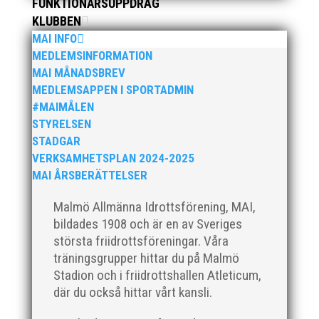
FUNKTIONÄRSUPPDRAG
Sylvesterloppet på självaste nyårsafton. Formen är
KLUBBEN
enkel, ett eller två varv runt Pildammsparken (2,7 km
MAI INFO
respektive 5,4 kilometer), med tidtagning på de fem
främsta i varje...
MEDLEMSINFORMATION
MAI MÅNADSBREV
MEDLEMSAPPEN I SPORTADMIN
#MAIMÅLEN
STYRELSEN
STADGAR
VERKSAMHETSPLAN 2024-2025
Klubbchef – Malmö Allmänna Idrottsförening (MAI)
Vill du vara med och skapa glädje, gemenskap och
MAI ÅRSBERÄTTELSER
utveckling i en av Sveriges största
Malmö Allmänna Idrottsförening, MAI,
friidrottsföreningar? Malmö Allmänna Idrottsförening
– MAI – söker en engagerad, strategisk,
bildades 1908 och är en av Sveriges
relationsbyggande och affärsinriktad...
största friidrottsföreningar. Våra
träningsgrupper hittar du på Malmö
Stadion och i friidrottshallen Atleticum,
där du också hittar vårt kansli.