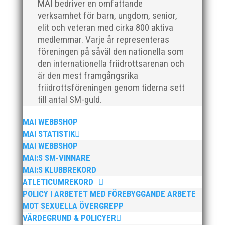
MAI bedriver en omfattande
verksamhet för barn, ungdom, senior,
elit och veteran med cirka 800 aktiva
medlemmar. Varje år representeras
föreningen på såväl den nationella som
För mig har Lasse betytt oerhört mycket på flera
den internationella friidrottsarenan och
plan. På 80- och 90-talet, då jag själv var aktiv, var
är den mest framgångsrika
han för mig en handlingskraftig ledare som alltid var
friidrottsföreningen genom tiderna sett
på plats och igång med en mängd olika projekt. Med
till antal SM-guld.
sin parhäst och nära vän, Bengt Bendéus,...
MAI WEBBSHOP
MAI STATISTIK
MAI WEBBSHOP
MAI:S SM-VINNARE
MAI:S KLUBBREKORD
ATLETICUMREKORD
POLICY I ARBETET MED FÖREBYGGANDE ARBETE
MOT SEXUELLA ÖVERGREPP
Nu är hösten här och för oss MAI:re betyder det olika
VÄRDEGRUND & POLICYER
saker beroende på var man befinner sig i