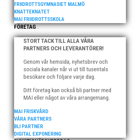
FRIIDROTTSGYMNASIET MALMÖ
KNATTEKNATET
MAI FRIIDROTTSSKOLA
FÖRETAG
När Friidrottssverige samlades för fest gick en av
STORT TACK TILL ALLA VÅRA
utmärkelserna till MAI och Kalvinknatet – Lasses
PARTNERS OCH LEVERANTÖRER!
skötebarn i alla år. MAI-delegationen fick ta emot
priset ”Årets pulshöjare”, och bland annat fanns
Genom vår hemsida, nyhetsbrev och
ordförande Fredrik Wennolf på plats för att ta emot
sociala kanaler når vi ut till tusentals
hyllningarna. –...
besökare och följare varje dag.
Ditt företag kan också bli partner med
MAI eller något av våra arrangemang.
MAI FRISKVÅRD
VÅRA PARTNERS
BLI PARTNER
Som traditionen bjuder så var vi ett helt gäng löpare
DIGITAL EXPONERING
från MAI RUNNERS som sprang det mysiga