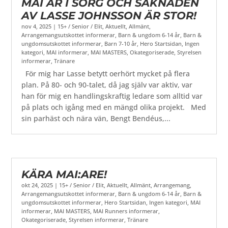
MAI ÄR I SORG OCH SAKNADEN
AV LASSE JOHNSSON ÄR STOR!
nov 4, 2025
|
15+ / Senior / Elit
,
Aktuellt
,
Allmänt
,
Arrangemangsutskottet informerar
,
Barn & ungdom 6-14 år
,
Barn &
ungdomsutskottet informerar
,
Barn 7-10 år
,
Hero Startsidan
,
Ingen
kategori
,
MAI informerar
,
MAI MASTERS
,
Okategoriserade
,
Styrelsen
informerar
,
Tränare
För mig har Lasse betytt oerhört mycket på flera
plan. På 80- och 90-talet, då jag själv var aktiv, var
han för mig en handlingskraftig ledare som alltid var
på plats och igång med en mängd olika projekt. Med
sin parhäst och nära vän, Bengt Bendéus,...
KÄRA MAI:ARE!
okt 24, 2025
|
15+ / Senior / Elit
,
Aktuellt
,
Allmänt
,
Arrangemang
,
Arrangemangsutskottet informerar
,
Barn & ungdom 6-14 år
,
Barn &
ungdomsutskottet informerar
,
Hero Startsidan
,
Ingen kategori
,
MAI
informerar
,
MAI MASTERS
,
MAI Runners informerar
,
Okategoriserade
,
Styrelsen informerar
,
Tränare