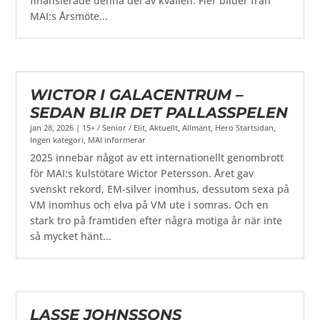
finansierade denna del av kvällen. Fler bilder från
MAI:s Årsmöte...
WICTOR I GALACENTRUM –
SEDAN BLIR DET PALLASSPELEN
jan 28, 2026
|
15+ / Senior / Elit
,
Aktuellt
,
Allmänt
,
Hero Startsidan
,
Ingen kategori
,
MAI informerar
2025 innebar något av ett internationellt genombrott
för MAI:s kulstötare Wictor Petersson. Året gav
svenskt rekord, EM-silver inomhus, dessutom sexa på
VM inomhus och elva på VM ute i somras. Och en
stark tro på framtiden efter några motiga år när inte
så mycket hänt...
LASSE JOHNSSONS