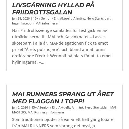
LIVSGÄRNING HYLLAD PÅ
FRIIDROTTSGALAN
jan 28, 2026
|
15+ / Senior / Elit
,
Aktuellt
,
Allmänt
,
Hero Startsidan
,
Ingen kategori
,
MAI informerar
När Friidrottssverige samlades för fest gick en av
utmärkelserna till MAI och Kalvinknatet – Lasses
skötebarn i alla år. MAI-delegationen fick ta emot
priset ”Årets pulshöjare”, och bland annat fanns
ordförande Fredrik Wennolf på plats för att ta emot
hyllningarna. –...
MAI RUNNERS SPRANG UT ÅRET
MED FLAGGAN I TOPP!
jan 6, 2026
|
15+ / Senior / Elit
,
Aktuellt
,
Allmänt
,
Hero Startsidan
,
MAI
MASTERS
,
MAI Runners informerar
Som traditionen bjuder så var vi ett helt gäng löpare
från MAI RUNNERS som sprang det mysiga