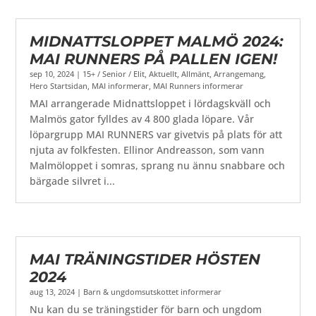
MIDNATTSLOPPET MALMÖ 2024:
MAI RUNNERS PÅ PALLEN IGEN!
sep 10, 2024
|
15+ / Senior / Elit
,
Aktuellt
,
Allmänt
,
Arrangemang
,
Hero Startsidan
,
MAI informerar
,
MAI Runners informerar
MAI arrangerade Midnattsloppet i lördagskväll och
Malmös gator fylldes av 4 800 glada löpare. Vår
löpargrupp MAI RUNNERS var givetvis på plats för att
njuta av folkfesten. Ellinor Andreasson, som vann
Malmöloppet i somras, sprang nu ännu snabbare och
bärgade silvret i...
MAI TRÄNINGSTIDER HÖSTEN
2024
aug 13, 2024
|
Barn & ungdomsutskottet informerar
Nu kan du se träningstider för barn och ungdom