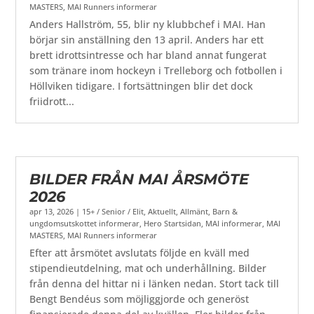
MASTERS
,
MAI Runners informerar
Anders Hallström, 55, blir ny klubbchef i MAI. Han
börjar sin anställning den 13 april. Anders har ett
brett idrottsintresse och har bland annat fungerat
som tränare inom hockeyn i Trelleborg och fotbollen i
Höllviken tidigare. I fortsättningen blir det dock
friidrott...
BILDER FRÅN MAI ÅRSMÖTE
2026
apr 13, 2026
|
15+ / Senior / Elit
,
Aktuellt
,
Allmänt
,
Barn &
ungdomsutskottet informerar
,
Hero Startsidan
,
MAI informerar
,
MAI
MASTERS
,
MAI Runners informerar
Efter att årsmötet avslutats följde en kväll med
stipendieutdelning, mat och underhållning. Bilder
från denna del hittar ni i länken nedan. Stort tack till
Bengt Bendéus som möjliggjorde och generöst