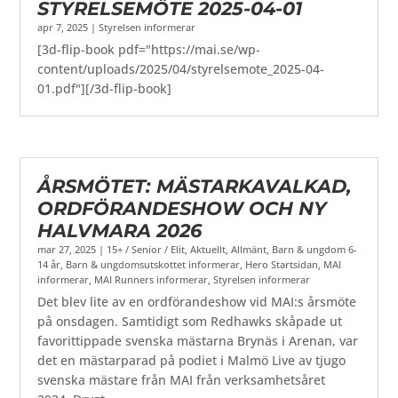
STYRELSEMÖTE 2025-04-01
apr 7, 2025
|
Styrelsen informerar
[3d-flip-book pdf="https://mai.se/wp-
content/uploads/2025/04/styrelsemote_2025-04-
01.pdf"][/3d-flip-book]
ÅRSMÖTET: MÄSTARKAVALKAD,
ORDFÖRANDESHOW OCH NY
HALVMARA 2026
mar 27, 2025
|
15+ / Senior / Elit
,
Aktuellt
,
Allmänt
,
Barn & ungdom 6-
14 år
,
Barn & ungdomsutskottet informerar
,
Hero Startsidan
,
MAI
informerar
,
MAI Runners informerar
,
Styrelsen informerar
Det blev lite av en ordförandeshow vid MAI:s årsmöte
på onsdagen. Samtidigt som Redhawks skåpade ut
favorittippade svenska mästarna Brynäs i Arenan, var
det en mästarparad på podiet i Malmö Live av tjugo
svenska mästare från MAI från verksamhetsåret