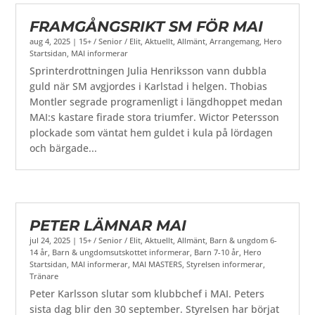
FRAMGÅNGSRIKT SM FÖR MAI
aug 4, 2025
|
15+ / Senior / Elit
,
Aktuellt
,
Allmänt
,
Arrangemang
,
Hero
Startsidan
,
MAI informerar
Sprinterdrottningen Julia Henriksson vann dubbla
guld när SM avgjordes i Karlstad i helgen. Thobias
Montler segrade programenligt i längdhoppet medan
MAI:s kastare firade stora triumfer. Wictor Petersson
plockade som väntat hem guldet i kula på lördagen
och bärgade...
PETER LÄMNAR MAI
jul 24, 2025
|
15+ / Senior / Elit
,
Aktuellt
,
Allmänt
,
Barn & ungdom 6-
14 år
,
Barn & ungdomsutskottet informerar
,
Barn 7-10 år
,
Hero
Startsidan
,
MAI informerar
,
MAI MASTERS
,
Styrelsen informerar
,
Tränare
Peter Karlsson slutar som klubbchef i MAI. Peters
sista dag blir den 30 september. Styrelsen har börjat