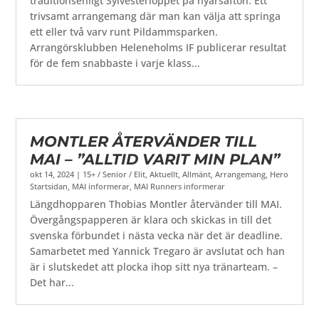
traditionsenligt Sylvesterloppet på nyårsafton. Ett
trivsamt arrangemang där man kan välja att springa
ett eller två varv runt Pildammsparken.
Arrangörsklubben Heleneholms IF publicerar resultat
för de fem snabbaste i varje klass...
MONTLER ÅTERVÄNDER TILL
MAI – ”ALLTID VARIT MIN PLAN”
okt 14, 2024
|
15+ / Senior / Elit
,
Aktuellt
,
Allmänt
,
Arrangemang
,
Hero
Startsidan
,
MAI informerar
,
MAI Runners informerar
Längdhopparen Thobias Montler återvänder till MAI.
Övergångspapperen är klara och skickas in till det
svenska förbundet i nästa vecka när det är deadline.
Samarbetet med Yannick Tregaro är avslutat och han
är i slutskedet att plocka ihop sitt nya tränarteam. –
Det har...