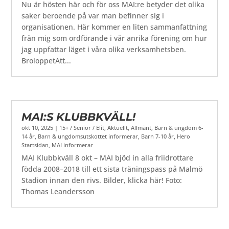
Nu är hösten här och för oss MAI:re betyder det olika
saker beroende på var man befinner sig i
organisationen. Här kommer en liten sammanfattning
från mig som ordförande i vår anrika förening om hur
jag uppfattar läget i våra olika verksamhetsben.
BroloppetAtt...
MAI:S KLUBBKVÄLL!
okt 10, 2025
|
15+ / Senior / Elit
,
Aktuellt
,
Allmänt
,
Barn & ungdom 6-
14 år
,
Barn & ungdomsutskottet informerar
,
Barn 7-10 år
,
Hero
Startsidan
,
MAI informerar
MAI Klubbkväll 8 okt – MAI bjöd in alla friidrottare
födda 2008–2018 till ett sista träningspass på Malmö
Stadion innan den rivs. Bilder, klicka här! Foto:
Thomas Leandersson