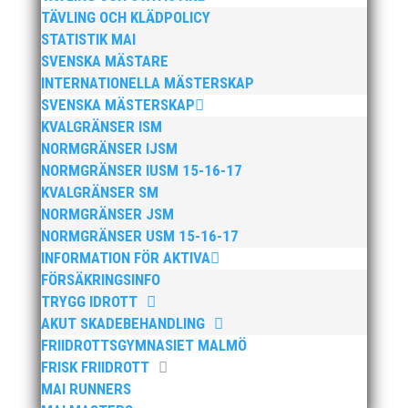
TÄVLING OCH KLÄDPOLICY
STATISTIK MAI
SVENSKA MÄSTARE
INTERNATIONELLA MÄSTERSKAP
SVENSKA MÄSTERSKAP
KVALGRÄNSER ISM
Fler bilder
NORMGRÄNSER IJSM
NORMGRÄNSER IUSM 15-16-17
>>
Malmö Halvmarathons hemsida
KVALGRÄNSER SM
>>
Malmö Halvmarathons Facebook-sida
NORMGRÄNSER JSM
NORMGRÄNSER USM 15-16-17
INFORMATION FÖR AKTIVA
FÖRSÄKRINGSINFO
TRYGG IDROTT
AKUT SKADEBEHANDLING
FRIIDROTTSGYMNASIET MALMÖ
Publicerat tidigare
FRISK FRIIDROTT
MAI RUNNERS