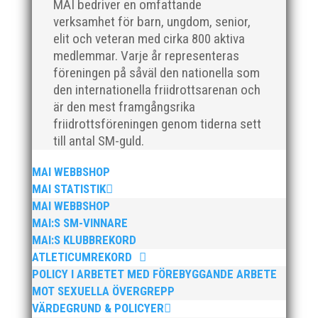
MAI bedriver en omfattande
verksamhet för barn, ungdom, senior,
elit och veteran med cirka 800 aktiva
medlemmar. Varje år representeras
föreningen på såväl den nationella som
den internationella friidrottsarenan och
Som traditionen bjuder så var vi ett helt gäng löpare
från MAI RUNNERS som sprang det mysiga
är den mest framgångsrika
Sylvesterloppet på självaste nyårsafton. Formen är
friidrottsföreningen genom tiderna sett
enkel, ett eller två varv runt Pildammsparken (2,7 km
till antal SM-guld.
respektive 5,4 kilometer), med tidtagning på de fem
främsta i varje...
MAI WEBBSHOP
MAI STATISTIK
MAI WEBBSHOP
MAI:S SM-VINNARE
MAI:S KLUBBREKORD
ATLETICUMREKORD
Klubbchef – Malmö Allmänna Idrottsförening (MAI)
POLICY I ARBETET MED FÖREBYGGANDE ARBETE
Vill du vara med och skapa glädje, gemenskap och
MOT SEXUELLA ÖVERGREPP
utveckling i en av Sveriges största
VÄRDEGRUND & POLICYER
friidrottsföreningar? Malmö Allmänna Idrottsförening