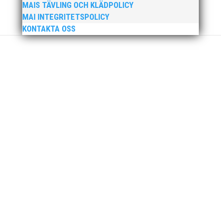
MAIS TÄVLING OCH KLÄDPOLICY
– MAI – söker en engagerad, strategisk,
MAI INTEGRITETSPOLICY
relationsbyggande och affärsinriktad...
KONTAKTA OSS
För mig har Lasse betytt oerhört mycket på flera
plan. På 80- och 90-talet, då jag själv var aktiv, var
han för mig en handlingskraftig ledare som alltid var
på plats och igång med en mängd olika projekt. Med
sin parhäst och nära vän, Bengt Bendéus,...