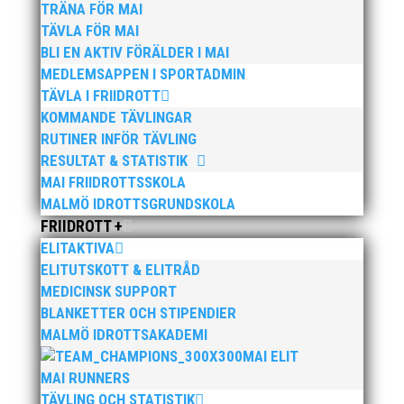
TRÄNA FÖR MAI
sponsorer, fantastisk publik och alla andra som varit
TÄVLA FÖR MAI
involverade i Malmö Halvmarathon den 11 augusti
BLI EN AKTIV FÖRÄLDER I MAI
och för att ni gjorde årets lopp till en fantastisk
MEDLEMSAPPEN I SPORTADMIN
upplevelse.
TÄVLA I FRIIDROTT
Datum för 2013 kommer att fastställas inom kort.
KOMMANDE TÄVLINGAR
RUTINER INFÖR TÄVLING
RESULTAT & STATISTIK
Foto: MAI
Foto: MAI
MAI FRIIDROTTSSKOLA
MALMÖ IDROTTSGRUNDSKOLA
FRIIDROTT +
ELITAKTIVA
ELITUTSKOTT & ELITRÅD
MEDICINSK SUPPORT
BLANKETTER OCH STIPENDIER
MALMÖ IDROTTSAKADEMI
MAI ELIT
MAI RUNNERS
TÄVLING OCH STATISTIK