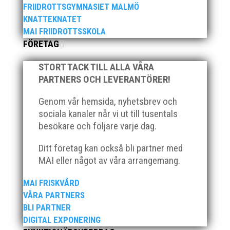
FRIIDROTTSGYMNASIET MALMÖ
KNATTEKNATET
MAI FRIIDROTTSSKOLA
FÖRETAG
STORT TACK TILL ALLA VÅRA
PARTNERS OCH LEVERANTÖRER!
Efter att årsmötet avslutats följde en kväll med
stipendieutdelning, mat och underhållning. Bilder
Genom vår hemsida, nyhetsbrev och
från denna del hittar ni i länken nedan. Stort tack till
sociala kanaler når vi ut till tusentals
Bengt Bendéus som möjliggjorde och generöst
besökare och följare varje dag.
finansierade denna del av kvällen. Fler bilder från
MAI:s Årsmöte...
Ditt företag kan också bli partner med
MAI eller något av våra arrangemang.
MAI FRISKVÅRD
VÅRA PARTNERS
BLI PARTNER
DIGITAL EXPONERING
2025 innebar något av ett internationellt genombrott