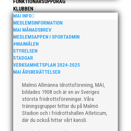
FUNKTIONÄRSUPPDRAG
för MAI:s kulstötare Wictor Petersson. Året gav
KLUBBEN
svenskt rekord, EM-silver inomhus, dessutom sexa på
MAI INFO
VM inomhus och elva på VM ute i somras. Och en
stark tro på framtiden efter några motiga år när inte
MEDLEMSINFORMATION
så mycket hänt...
MAI MÅNADSBREV
MEDLEMSAPPEN I SPORTADMIN
#MAIMÅLEN
STYRELSEN
STADGAR
VERKSAMHETSPLAN 2024-2025
MAI ÅRSBERÄTTELSER
När Friidrottssverige samlades för fest gick en av
Malmö Allmänna Idrottsförening, MAI,
utmärkelserna till MAI och Kalvinknatet – Lasses
bildades 1908 och är en av Sveriges
skötebarn i alla år. MAI-delegationen fick ta emot
största friidrottsföreningar. Våra
priset ”Årets pulshöjare”, och bland annat fanns
träningsgrupper hittar du på Malmö
ordförande Fredrik Wennolf på plats för att ta emot
Stadion och i friidrottshallen Atleticum,
hyllningarna. –...
där du också hittar vårt kansli.