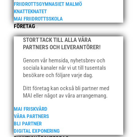
FRIIDROTTSGYMNASIET MALMÖ
september 2022
KNATTEKNATET
augusti 2022
MAI FRIIDROTTSSKOLA
FÖRETAG
juni 2022
april 2022
STORT TACK TILL ALLA VÅRA
mars 2022
PARTNERS OCH LEVERANTÖRER!
januari 2022
Genom vår hemsida, nyhetsbrev och
december 2021
sociala kanaler når vi ut till tusentals
november 2021
besökare och följare varje dag.
oktober 2021
Ditt företag kan också bli partner med
september 2021
MAI eller något av våra arrangemang.
juni 2021
MAI FRISKVÅRD
maj 2021
VÅRA PARTNERS
april 2021
BLI PARTNER
mars 2021
DIGITAL EXPONERING