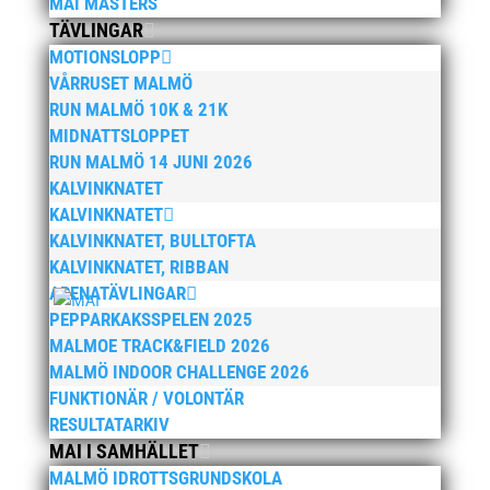
MAI MASTERS
TÄVLINGAR
januari 2025
MOTIONSLOPP
oktober 2024
VÅRRUSET MALMÖ
september 2024
RUN MALMÖ 10K & 21K
augusti 2024
MIDNATTSLOPPET
juni 2024
RUN MALMÖ 14 JUNI 2026
KALVINKNATET
april 2024
KALVINKNATET
mars 2024
KALVINKNATET, BULLTOFTA
februari 2024
KALVINKNATET, RIBBAN
januari 2024
ARENATÄVLINGAR
PEPPARKAKSSPELEN 2025
december 2023
MALMOE TRACK&FIELD 2026
maj 2023
MALMÖ INDOOR CHALLENGE 2026
april 2023
FUNKTIONÄR / VOLONTÄR
januari 2023
RESULTATARKIV
MAI I SAMHÄLLET
november 2022
MALMÖ IDROTTSGRUNDSKOLA
oktober 2022