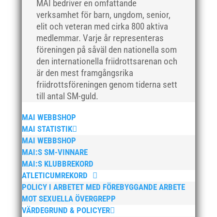
juli 2019
MAI bedriver en omfattande
verksamhet för barn, ungdom, senior,
juni 2019
elit och veteran med cirka 800 aktiva
maj 2019
medlemmar. Varje år representeras
april 2019
föreningen på såväl den nationella som
mars 2019
den internationella friidrottsarenan och
är den mest framgångsrika
februari 2019
friidrottsföreningen genom tiderna sett
januari 2019
till antal SM-guld.
december 2018
MAI WEBBSHOP
november 2018
MAI STATISTIK
oktober 2018
MAI WEBBSHOP
september 2018
MAI:S SM-VINNARE
augusti 2018
MAI:S KLUBBREKORD
ATLETICUMREKORD
juli 2018
POLICY I ARBETET MED FÖREBYGGANDE ARBETE
juni 2018
MOT SEXUELLA ÖVERGREPP
maj 2018
VÄRDEGRUND & POLICYER