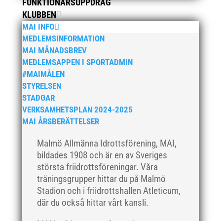
februari 2021
FUNKTIONÄRSUPPDRAG
KLUBBEN
december 2020
MAI INFO
november 2020
MEDLEMSINFORMATION
oktober 2020
MAI MÅNADSBREV
september 2020
MEDLEMSAPPEN I SPORTADMIN
#MAIMÅLEN
augusti 2020
STYRELSEN
juni 2020
STADGAR
april 2020
VERKSAMHETSPLAN 2024-2025
mars 2020
MAI ÅRSBERÄTTELSER
februari 2020
Malmö Allmänna Idrottsförening, MAI,
januari 2020
bildades 1908 och är en av Sveriges
november 2019
största friidrottsföreningar. Våra
oktober 2019
träningsgrupper hittar du på Malmö
Stadion och i friidrottshallen Atleticum,
september 2019
där du också hittar vårt kansli.
augusti 2019