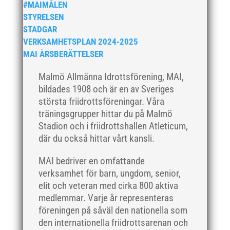
#MAIMÅLEN
september 2019
STYRELSEN
augusti 2019
STADGAR
juli 2019
VERKSAMHETSPLAN 2024-2025
MAI ÅRSBERÄTTELSER
juni 2019
maj 2019
Malmö Allmänna Idrottsförening, MAI,
april 2019
bildades 1908 och är en av Sveriges
mars 2019
största friidrottsföreningar. Våra
träningsgrupper hittar du på Malmö
februari 2019
Stadion och i friidrottshallen Atleticum,
januari 2019
där du också hittar vårt kansli.
december 2018
MAI bedriver en omfattande
november 2018
verksamhet för barn, ungdom, senior,
oktober 2018
elit och veteran med cirka 800 aktiva
september 2018
medlemmar. Varje år representeras
augusti 2018
föreningen på såväl den nationella som
den internationella friidrottsarenan och
juli 2018