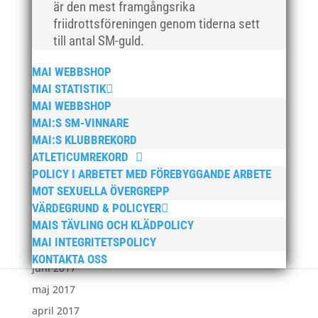
är den mest framgångsrika
juni 2018
friidrottsföreningen genom tiderna sett
maj 2018
till antal SM-guld.
april 2018
MAI WEBBSHOP
mars 2018
MAI STATISTIK
februari 2018
MAI WEBBSHOP
januari 2018
MAI:S SM-VINNARE
MAI:S KLUBBREKORD
december 2017
ATLETICUMREKORD
november 2017
POLICY I ARBETET MED FÖREBYGGANDE ARBETE
oktober 2017
MOT SEXUELLA ÖVERGREPP
september 2017
VÄRDEGRUND & POLICYER
MAIS TÄVLING OCH KLÄDPOLICY
augusti 2017
MAI INTEGRITETSPOLICY
juli 2017
KONTAKTA OSS
juni 2017
maj 2017
april 2017