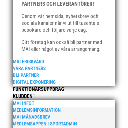
PARTNERS OCH LEVERANTÖRER!
april 2021
mars 2021
Genom vår hemsida, nyhetsbrev och
februari 2021
sociala kanaler når vi ut till tusentals
besökare och följare varje dag.
december 2020
november 2020
Ditt företag kan också bli partner med
oktober 2020
MAI eller något av våra arrangemang.
september 2020
MAI FRISKVÅRD
augusti 2020
VÅRA PARTNERS
juni 2020
BLI PARTNER
april 2020
DIGITAL EXPONERING
FUNKTIONÄRSUPPDRAG
mars 2020
KLUBBEN
februari 2020
MAI INFO
januari 2020
MEDLEMSINFORMATION
november 2019
MAI MÅNADSBREV
MEDLEMSAPPEN I SPORTADMIN
oktober 2019