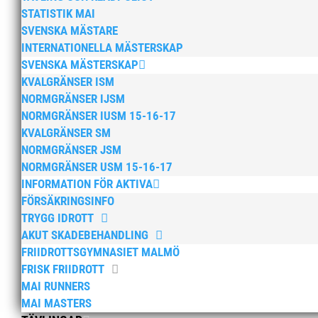
STATISTIK MAI
SVENSKA MÄSTARE
INTERNATIONELLA MÄSTERSKAP
SVENSKA MÄSTERSKAP
KVALGRÄNSER ISM
NORMGRÄNSER IJSM
NORMGRÄNSER IUSM 15-16-17
KVALGRÄNSER SM
NORMGRÄNSER JSM
NORMGRÄNSER USM 15-16-17
INFORMATION FÖR AKTIVA
FÖRSÄKRINGSINFO
TRYGG IDROTT
AKUT SKADEBEHANDLING
FRIIDROTTSGYMNASIET MALMÖ
FRISK FRIIDROTT
MAI RUNNERS
MAI MASTERS