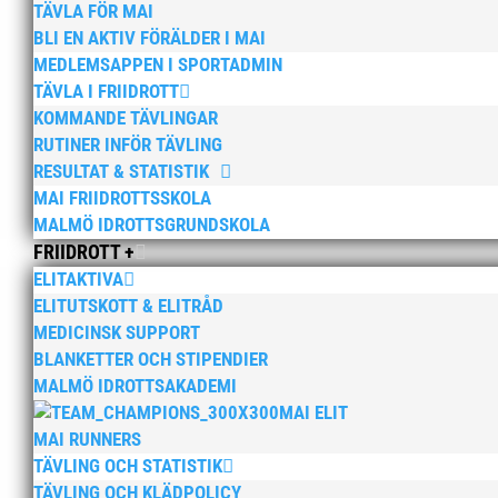
TÄVLA FÖR MAI
BLI EN AKTIV FÖRÄLDER I MAI
MEDLEMSAPPEN I SPORTADMIN
TÄVLA I FRIIDROTT
KOMMANDE TÄVLINGAR
RUTINER INFÖR TÄVLING
RESULTAT & STATISTIK
MAI FRIIDROTTSSKOLA
MALMÖ IDROTTSGRUNDSKOLA
FRIIDROTT +
ELITAKTIVA
ELITUTSKOTT & ELITRÅD
MEDICINSK SUPPORT
BLANKETTER OCH STIPENDIER
MALMÖ IDROTTSAKADEMI
MAI ELIT
MAI RUNNERS
TÄVLING OCH STATISTIK
TÄVLING OCH KLÄDPOLICY