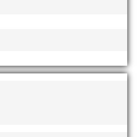
Lasse Johnssons livsgärning
hyllad på Friidrottsgalan
28
januari, 2026
maj 2026
april 2026
januari 2026
december 2025
november 2025
oktober 2025
augusti 2025
juli 2025
april 2025
mars 2025
januari 2025
oktober 2024