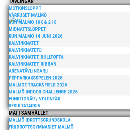
TÄVLINGAR
MOTIONSLOPP
VÅRRUSET MALMÖ
RUN MALMÖ 10K & 21K
MIDNATTSLOPPET
RUN MALMÖ 14 JUNI 2026
KALVINKNATET
KALVINKNATET
KALVINKNATET, BULLTOFTA
KALVINKNATET, RIBBAN
ARENATÄVLINGAR
PEPPARKAKSSPELEN 2025
MALMOE TRACK&FIELD 2026
MALMÖ INDOOR CHALLENGE 2026
FUNKTIONÄR / VOLONTÄR
RESULTATARKIV
MAI I SAMHÄLLET
MALMÖ IDROTTSGRUNDSKOLA
FRIIDROTTSGYMNASIET MALMÖ