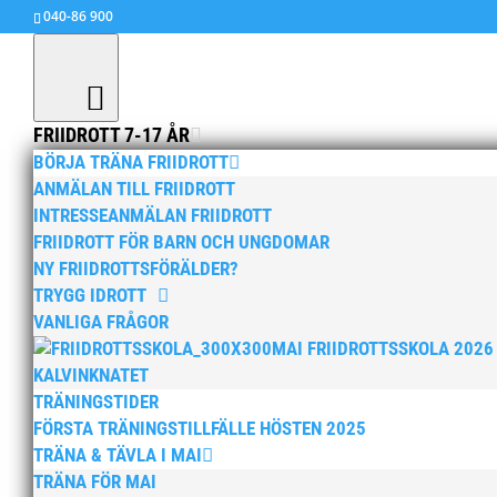
040-86 900
FRIIDROTT 7-17 ÅR
BÖRJA TRÄNA FRIIDROTT
ANMÄLAN TILL FRIIDROTT
INTRESSEANMÄLAN FRIIDROTT
FRIIDROTT FÖR BARN OCH UNGDOMAR
Ida Storm i podden
NY FRIIDROTTSFÖRÄLDER?
TRYGG IDROTT
av
MAI
|
8 dec, 2020
|
15+ / Senior / Elit
,
Allmä
VANLIGA FRÅGOR
MAI:s Ida Storm är senaste avsnittets gäst i p
MAI FRIIDROTTSSKOLA 2026
träffar vi Sveriges bästa vikt- och släggkasters
KALVINKNATET
och hon avslöjar också var...
TRÄNINGSTIDER
FÖRSTA TRÄNINGSTILLFÄLLE HÖSTEN 2025
TRÄNA & TÄVLA I MAI
TRÄNA FÖR MAI