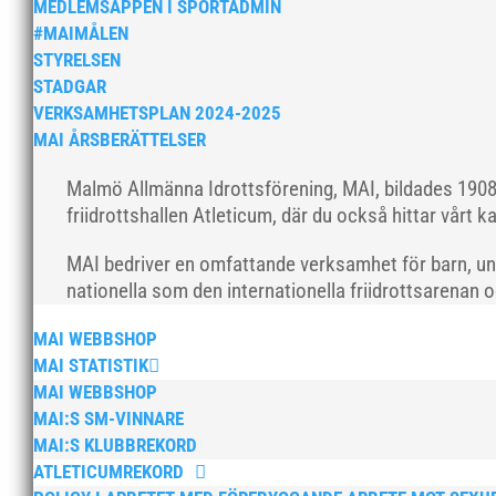
MEDLEMSAPPEN I SPORTADMIN
#MAIMÅLEN
STYRELSEN
STADGAR
VERKSAMHETSPLAN 2024-2025
MAI ÅRSBERÄTTELSER
Malmö Allmänna Idrottsförening, MAI, bildades 1908 
friidrottshallen Atleticum, där du också hittar vårt ka
MAI bedriver en omfattande verksamhet för barn, un
nationella som den internationella friidrottsarenan 
MAI WEBBSHOP
MAI STATISTIK
MAI WEBBSHOP
MAI:S SM-VINNARE
MAI:S KLUBBREKORD
ATLETICUMREKORD