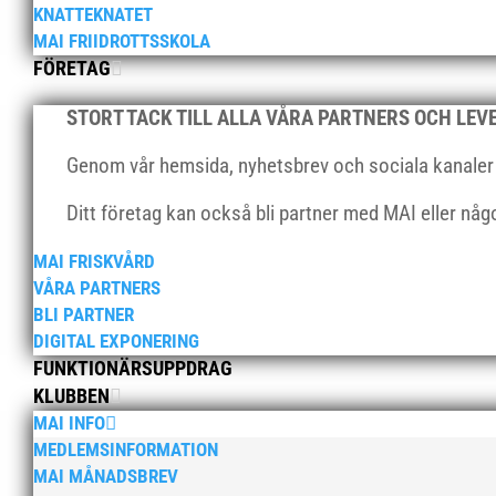
KNATTEKNATET
MAI FRIIDROTTSSKOLA
FÖRETAG
STORT TACK TILL ALLA VÅRA PARTNERS OCH LE
Genom vår hemsida, nyhetsbrev och sociala kanaler nå
Ditt företag kan också bli partner med MAI eller nå
MAI FRISKVÅRD
VÅRA PARTNERS
BLI PARTNER
DIGITAL EXPONERING
FUNKTIONÄRSUPPDRAG
KLUBBEN
MAI INFO
MEDLEMSINFORMATION
MAI MÅNADSBREV