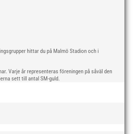
maj 2019
april 2019
mars 2019
februari 2019
januari 2019
december 2018
ningsgrupper hittar du på Malmö Stadion och i
november 2018
oktober 2018
ar. Varje år representeras föreningen på såväl den
september 2018
rna sett till antal SM-guld.
augusti 2018
juli 2018
juni 2018
maj 2018
april 2018
mars 2018