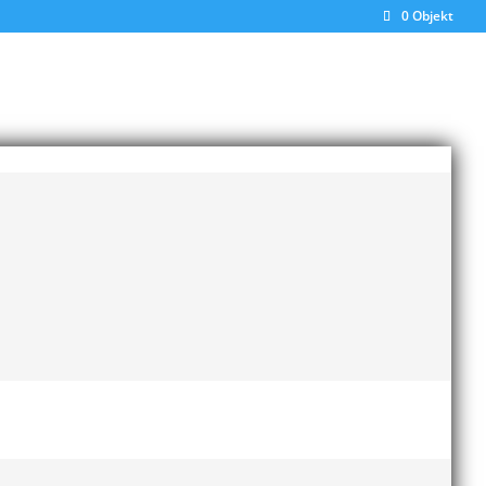
0 Objekt
Senaste inläggen
Bilder från Stafett-SM 2026
28 maj, 2026
Anders Hallström ny
klubbchef i MAI
13 april,
2026
17
llege
Bilder från MAI Årsmöte
2026
13 april, 2026
Wictor i galacentrum –
sedan blir det Pallasspelen
28 januari, 2026