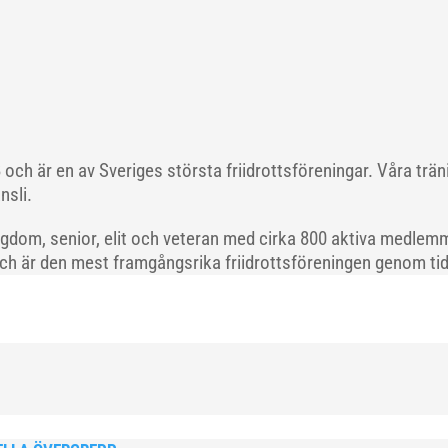
och är en av Sveriges största friidrottsföreningar. Våra trä
nsli.
gdom, senior, elit och veteran med cirka 800 aktiva medlemm
och är den mest framgångsrika friidrottsföreningen genom tide