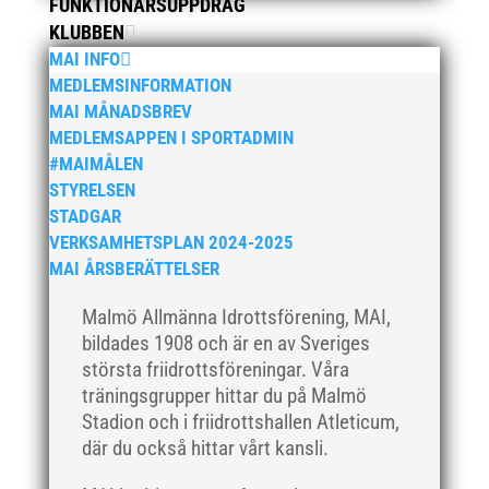
februari 2024
FUNKTIONÄRSUPPDRAG
KLUBBEN
januari 2024
MAI INFO
december 2023
MEDLEMSINFORMATION
maj 2023
MAI MÅNADSBREV
april 2023
MEDLEMSAPPEN I SPORTADMIN
#MAIMÅLEN
januari 2023
STYRELSEN
november 2022
STADGAR
oktober 2022
VERKSAMHETSPLAN 2024-2025
september 2022
MAI ÅRSBERÄTTELSER
augusti 2022
Malmö Allmänna Idrottsförening, MAI,
juni 2022
bildades 1908 och är en av Sveriges
april 2022
största friidrottsföreningar. Våra
träningsgrupper hittar du på Malmö
mars 2022
Stadion och i friidrottshallen Atleticum,
januari 2022
där du också hittar vårt kansli.
december 2021