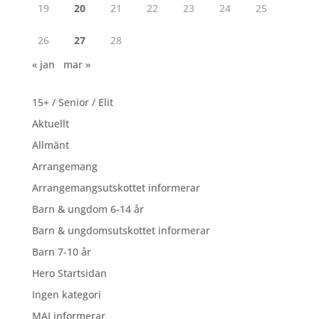
19
20
21
22
23
24
25
26
27
28
« jan
mar »
15+ / Senior / Elit
Aktuellt
Allmänt
Arrangemang
Arrangemangsutskottet informerar
Barn & ungdom 6-14 år
Barn & ungdomsutskottet informerar
Barn 7-10 år
Hero Startsidan
Ingen kategori
MAI informerar