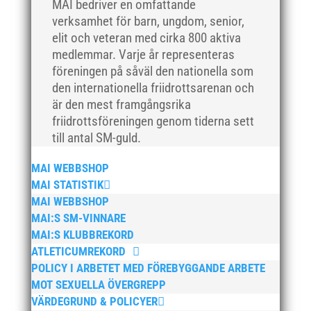
MAI bedriver en omfattande
november 2021
verksamhet för barn, ungdom, senior,
oktober 2021
elit och veteran med cirka 800 aktiva
september 2021
medlemmar. Varje år representeras
juni 2021
föreningen på såväl den nationella som
den internationella friidrottsarenan och
maj 2021
är den mest framgångsrika
april 2021
friidrottsföreningen genom tiderna sett
mars 2021
till antal SM-guld.
februari 2021
MAI WEBBSHOP
december 2020
MAI STATISTIK
november 2020
MAI WEBBSHOP
oktober 2020
MAI:S SM-VINNARE
september 2020
MAI:S KLUBBREKORD
ATLETICUMREKORD
augusti 2020
POLICY I ARBETET MED FÖREBYGGANDE ARBETE
juni 2020
MOT SEXUELLA ÖVERGREPP
april 2020
VÄRDEGRUND & POLICYER