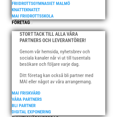
januari 2026
FRIIDROTTSGYMNASIET MALMÖ
december 2025
KNATTEKNATET
MAI FRIIDROTTSSKOLA
november 2025
FÖRETAG
oktober 2025
augusti 2025
STORT TACK TILL ALLA VÅRA
juli 2025
PARTNERS OCH LEVERANTÖRER!
april 2025
Genom vår hemsida, nyhetsbrev och
mars 2025
sociala kanaler når vi ut till tusentals
januari 2025
besökare och följare varje dag.
oktober 2024
Ditt företag kan också bli partner med
september 2024
MAI eller något av våra arrangemang.
augusti 2024
MAI FRISKVÅRD
juni 2024
VÅRA PARTNERS
april 2024
BLI PARTNER
mars 2024
DIGITAL EXPONERING