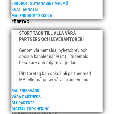
FRIIDROTTSGYMNASIET MALMÖ
oktober 2021
KNATTEKNATET
september 2021
MAI FRIIDROTTSSKOLA
juni 2021
FÖRETAG
maj 2021
STORT TACK TILL ALLA VÅRA
april 2021
PARTNERS OCH LEVERANTÖRER!
mars 2021
Genom vår hemsida, nyhetsbrev och
februari 2021
sociala kanaler når vi ut till tusentals
december 2020
besökare och följare varje dag.
november 2020
Ditt företag kan också bli partner med
oktober 2020
MAI eller något av våra arrangemang.
september 2020
augusti 2020
MAI FRISKVÅRD
juni 2020
VÅRA PARTNERS
BLI PARTNER
april 2020
DIGITAL EXPONERING
mars 2020