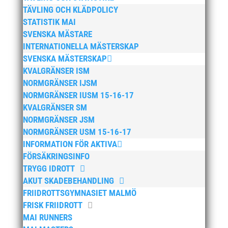
december 2025
TÄVLING OCH KLÄDPOLICY
STATISTIK MAI
november 2025
SVENSKA MÄSTARE
oktober 2025
INTERNATIONELLA MÄSTERSKAP
augusti 2025
SVENSKA MÄSTERSKAP
juli 2025
KVALGRÄNSER ISM
NORMGRÄNSER IJSM
april 2025
NORMGRÄNSER IUSM 15-16-17
mars 2025
KVALGRÄNSER SM
januari 2025
NORMGRÄNSER JSM
oktober 2024
NORMGRÄNSER USM 15-16-17
INFORMATION FÖR AKTIVA
september 2024
FÖRSÄKRINGSINFO
augusti 2024
TRYGG IDROTT
juni 2024
AKUT SKADEBEHANDLING
april 2024
FRIIDROTTSGYMNASIET MALMÖ
FRISK FRIIDROTT
mars 2024
MAI RUNNERS
februari 2024