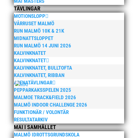
MAI MASTERS
januari 2024
TÄVLINGAR
december 2023
MOTIONSLOPP
VÅRRUSET MALMÖ
maj 2023
RUN MALMÖ 10K & 21K
april 2023
MIDNATTSLOPPET
januari 2023
RUN MALMÖ 14 JUNI 2026
november 2022
KALVINKNATET
KALVINKNATET
oktober 2022
KALVINKNATET, BULLTOFTA
september 2022
KALVINKNATET, RIBBAN
augusti 2022
ARENATÄVLINGAR
juni 2022
PEPPARKAKSSPELEN 2025
MALMOE TRACK&FIELD 2026
april 2022
MALMÖ INDOOR CHALLENGE 2026
mars 2022
FUNKTIONÄR / VOLONTÄR
januari 2022
RESULTATARKIV
december 2021
MAI I SAMHÄLLET
MALMÖ IDROTTSGRUNDSKOLA
november 2021