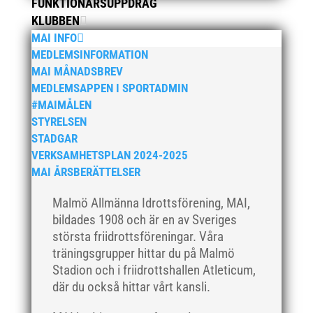
FUNKTIONÄRSUPPDRAG
februari 2020
KLUBBEN
januari 2020
MAI INFO
MEDLEMSINFORMATION
november 2019
MAI MÅNADSBREV
oktober 2019
MEDLEMSAPPEN I SPORTADMIN
september 2019
#MAIMÅLEN
augusti 2019
STYRELSEN
STADGAR
juli 2019
VERKSAMHETSPLAN 2024-2025
juni 2019
MAI ÅRSBERÄTTELSER
maj 2019
Malmö Allmänna Idrottsförening, MAI,
april 2019
bildades 1908 och är en av Sveriges
mars 2019
största friidrottsföreningar. Våra
februari 2019
träningsgrupper hittar du på Malmö
januari 2019
Stadion och i friidrottshallen Atleticum,
där du också hittar vårt kansli.
december 2018
november 2018