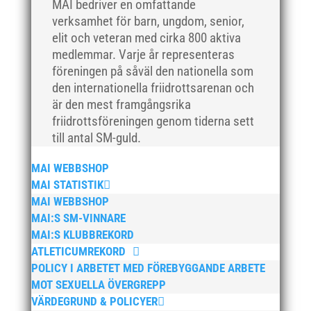
MAI bedriver en omfattande
oktober 2018
verksamhet för barn, ungdom, senior,
elit och veteran med cirka 800 aktiva
september 2018
medlemmar. Varje år representeras
augusti 2018
föreningen på såväl den nationella som
juli 2018
den internationella friidrottsarenan och
juni 2018
är den mest framgångsrika
friidrottsföreningen genom tiderna sett
maj 2018
till antal SM-guld.
april 2018
mars 2018
MAI WEBBSHOP
februari 2018
MAI STATISTIK
MAI WEBBSHOP
januari 2018
MAI:S SM-VINNARE
december 2017
MAI:S KLUBBREKORD
november 2017
ATLETICUMREKORD
oktober 2017
POLICY I ARBETET MED FÖREBYGGANDE ARBETE
MOT SEXUELLA ÖVERGREPP
september 2017
VÄRDEGRUND & POLICYER
augusti 2017