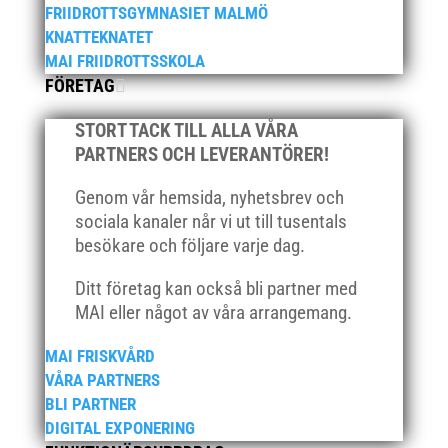
november 2025
FRIIDROTTSGYMNASIET MALMÖ
KNATTEKNATET
oktober 2025
MAI FRIIDROTTSSKOLA
augusti 2025
FÖRETAG
juli 2025
april 2025
STORT TACK TILL ALLA VÅRA
PARTNERS OCH LEVERANTÖRER!
mars 2025
januari 2025
Genom vår hemsida, nyhetsbrev och
oktober 2024
sociala kanaler når vi ut till tusentals
besökare och följare varje dag.
september 2024
augusti 2024
Ditt företag kan också bli partner med
juni 2024
MAI eller något av våra arrangemang.
april 2024
MAI FRISKVÅRD
mars 2024
VÅRA PARTNERS
februari 2024
BLI PARTNER
januari 2024
DIGITAL EXPONERING