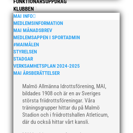
FUNKTIONÄRSUPPDRAG
december 2023
KLUBBEN
maj 2023
MAI INFO
april 2023
MEDLEMSINFORMATION
januari 2023
MAI MÅNADSBREV
MEDLEMSAPPEN I SPORTADMIN
november 2022
#MAIMÅLEN
oktober 2022
STYRELSEN
september 2022
STADGAR
augusti 2022
VERKSAMHETSPLAN 2024-2025
MAI ÅRSBERÄTTELSER
juni 2022
april 2022
Malmö Allmänna Idrottsförening, MAI,
mars 2022
bildades 1908 och är en av Sveriges
största friidrottsföreningar. Våra
januari 2022
träningsgrupper hittar du på Malmö
december 2021
Stadion och i friidrottshallen Atleticum,
november 2021
där du också hittar vårt kansli.
oktober 2021