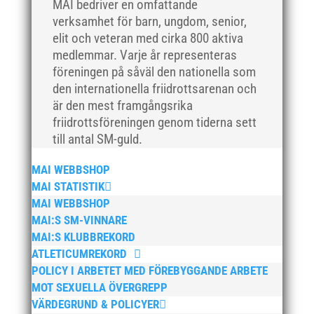
MAI bedriver en omfattande
september 2021
verksamhet för barn, ungdom, senior,
juni 2021
elit och veteran med cirka 800 aktiva
maj 2021
medlemmar. Varje år representeras
föreningen på såväl den nationella som
april 2021
den internationella friidrottsarenan och
mars 2021
är den mest framgångsrika
februari 2021
friidrottsföreningen genom tiderna sett
december 2020
till antal SM-guld.
november 2020
MAI WEBBSHOP
oktober 2020
MAI STATISTIK
september 2020
MAI WEBBSHOP
augusti 2020
MAI:S SM-VINNARE
MAI:S KLUBBREKORD
juni 2020
ATLETICUMREKORD
april 2020
POLICY I ARBETET MED FÖREBYGGANDE ARBETE
mars 2020
MOT SEXUELLA ÖVERGREPP
februari 2020
VÄRDEGRUND & POLICYER