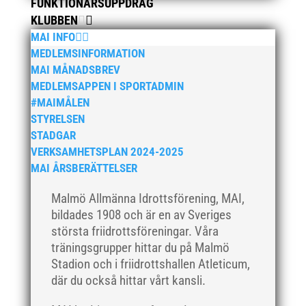
FUNKTIONÄRSUPPDRAG
KLUBBEN
MAI INFO
MEDLEMSINFORMATION
MAI MÅNADSBREV
MEDLEMSAPPEN I SPORTADMIN
#MAIMÅLEN
STYRELSEN
STADGAR
VERKSAMHETSPLAN 2024-2025
MAI ÅRSBERÄTTELSER
Malmö Allmänna Idrottsförening, MAI,
bildades 1908 och är en av Sveriges
största friidrottsföreningar. Våra
träningsgrupper hittar du på Malmö
Stadion och i friidrottshallen Atleticum,
där du också hittar vårt kansli.