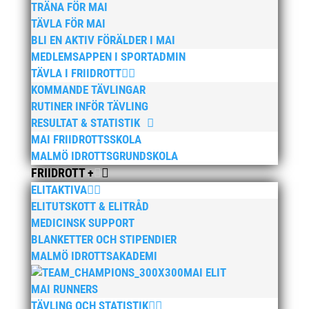
TRÄNA FÖR MAI
TÄVLA FÖR MAI
BLI EN AKTIV FÖRÄLDER I MAI
MEDLEMSAPPEN I SPORTADMIN
TÄVLA I FRIIDROTT
KOMMANDE TÄVLINGAR
RUTINER INFÖR TÄVLING
RESULTAT & STATISTIK
MAI FRIIDROTTSSKOLA
MALMÖ IDROTTSGRUNDSKOLA
FRIIDROTT +
ELITAKTIVA
ELITUTSKOTT & ELITRÅD
MEDICINSK SUPPORT
BLANKETTER OCH STIPENDIER
MALMÖ IDROTTSAKADEMI
MAI ELIT
MAI RUNNERS
TÄVLING OCH STATISTIK