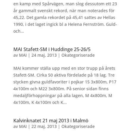
en kamp med Spårvägen, man slog dessutom ett 23
år gammalt svenskt rekord, när man noterades för
45,22. Det gamla rekordet på 45,41 sattes av Hellas
1990, i det laget ingick bl a Helena Fernström. Guld-
och...
MAI Stafett-SM i Huddinge 25-26/5
av
MAI
|
24 maj, 2013
|
Okategoriserade
MAI kommer ställa upp med en stor trupp på årets
Stafett-SM. Cirka 50 aktiva fördelade på 18 lag. Tre
stycken givna guldfavoriter i pojkar 15 3x800m, P17
4x100m och M22 3x800m. På senior sidan finns
medaljförhoppningar på alla lagen, M 4x800m, M
4x100m, K 4x100m och K...
Kalvinknatet 21 maj 2013 i Malmö
av
MAI
|
22 maj, 2013
|
Okategoriserade