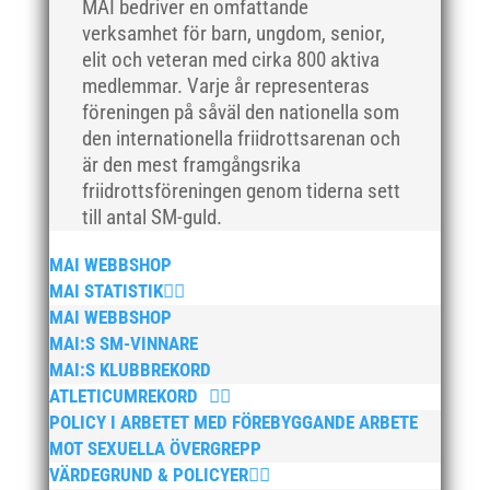
MAI bedriver en omfattande
verksamhet för barn, ungdom, senior,
elit och veteran med cirka 800 aktiva
medlemmar. Varje år representeras
föreningen på såväl den nationella som
den internationella friidrottsarenan och
är den mest framgångsrika
friidrottsföreningen genom tiderna sett
till antal SM-guld.
MAI WEBBSHOP
MAI STATISTIK
MAI WEBBSHOP
MAI:S SM-VINNARE
MAI:S KLUBBREKORD
ATLETICUMREKORD
POLICY I ARBETET MED FÖREBYGGANDE ARBETE
MOT SEXUELLA ÖVERGREPP
VÄRDEGRUND & POLICYER