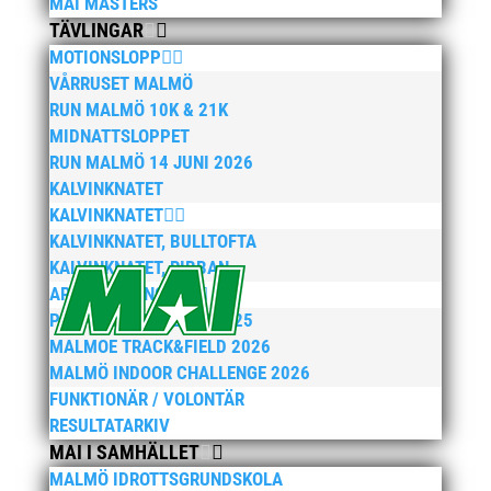
MAI MASTERS
TÄVLINGAR
MOTIONSLOPP
VÅRRUSET MALMÖ
RUN MALMÖ 10K & 21K
MIDNATTSLOPPET
RUN MALMÖ 14 JUNI 2026
KALVINKNATET
KALVINKNATET
KALVINKNATET, BULLTOFTA
KALVINKNATET, RIBBAN
ARENATÄVLINGAR
PEPPARKAKSSPELEN 2025
MALMOE TRACK&FIELD 2026
MALMÖ INDOOR CHALLENGE 2026
FUNKTIONÄR / VOLONTÄR
RESULTATARKIV
MAI I SAMHÄLLET
MALMÖ IDROTTSGRUNDSKOLA