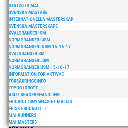
STATISTIK MAI
SVENSKA MÄSTARE
INTERNATIONELLA MÄSTERSKAP
Lag-USM 2021 – MAI tar 
SVENSKA MÄSTERSKAP
av
Andreas Modess
|
19 okt, 2021
|
Allmänt
KVALGRÄNSER ISM
NORMGRÄNSER IJSM
Efter en rafflande avslutning lyckades MAI:s
NORMGRÄNSER IUSM 15-16-17
Stadion i Gävle i helgen. Med 139 poäng tog 
KVALGRÄNSER SM
flera sena återbud pga sjukdomar lyckades än
NORMGRÄNSER JSM
NORMGRÄNSER USM 15-16-17
INFORMATION FÖR AKTIVA
FÖRSÄKRINGSINFO
TRYGG IDROTT
AKUT SKADEBEHANDLING
FRIIDROTTSGYMNASIET MALMÖ
FRISK FRIIDROTT
MAI RUNNERS
MAI MASTERS