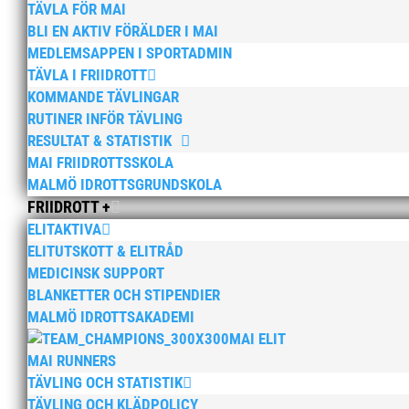
Klubbdag för -09:or
TÄVLA FÖR MAI
BLI EN AKTIV FÖRÄLDER I MAI
av
Andreas Modess
|
21 okt, 2021
|
Barn & un
MEDLEMSAPPEN I SPORTADMIN
TÄVLA I FRIIDROTT
När restriktionerna äntligen lättat kunde vi 
viktigt för sammanhållningen i en stor klubb m
KOMMANDE TÄVLINGAR
bygger klubbanda och vi lär känna varandra...
RUTINER INFÖR TÄVLING
RESULTAT & STATISTIK
MAI FRIIDROTTSSKOLA
MALMÖ IDROTTSGRUNDSKOLA
FRIIDROTT +
ELITAKTIVA
Malmö Höstmil 2021
ELITUTSKOTT & ELITRÅD
MEDICINSK SUPPORT
av
Andreas Modess
|
20 okt, 2021
|
Allmänt
BLANKETTER OCH STIPENDIER
Den 13 november arrangerar vi ett höstlopp m
MALMÖ IDROTTSAKADEMI
Öresundsbron. Vi erbjuder distanserna 5 KM o
MAI ELIT
start, musik, vätskestationer och hejande...
MAI RUNNERS
TÄVLING OCH STATISTIK
TÄVLING OCH KLÄDPOLICY