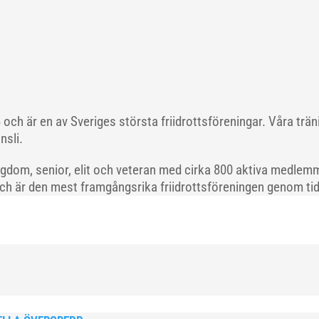
och är en av Sveriges största friidrottsföreningar. Våra trä
nsli.
gdom, senior, elit och veteran med cirka 800 aktiva medlemm
och är den mest framgångsrika friidrottsföreningen genom tide