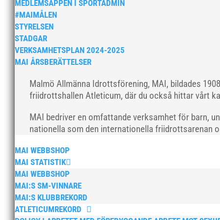
MEDLEMSAPPEN I SPORTADMIN
#MAIMÅLEN
STYRELSEN
STADGAR
VERKSAMHETSPLAN 2024-2025
MAI ÅRSBERÄTTELSER
Malmö Allmänna Idrottsförening, MAI, bildades 1908 
friidrottshallen Atleticum, där du också hittar vårt ka
MAI bedriver en omfattande verksamhet för barn, un
nationella som den internationella friidrottsarenan 
MAI WEBBSHOP
MAI STATISTIK
MAI WEBBSHOP
MAI:S SM-VINNARE
MAI:S KLUBBREKORD
ATLETICUMREKORD