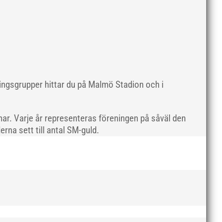
maj 2019
april 2019
mars 2019
februari 2019
januari 2019
december 2018
ningsgrupper hittar du på Malmö Stadion och i
november 2018
oktober 2018
ar. Varje år representeras föreningen på såväl den
september 2018
rna sett till antal SM-guld.
augusti 2018
juli 2018
juni 2018
maj 2018
april 2018
mars 2018