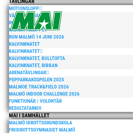
TÄVLINGAR
MOTIONSLOPP
VÅRRUSET MALMÖ
RUN MALMÖ 10K & 21K
MIDNATTSLOPPET
RUN MALMÖ 14 JUNI 2026
KALVINKNATET
KALVINKNATET
KALVINKNATET, BULLTOFTA
KALVINKNATET, RIBBAN
ARENATÄVLINGAR
PEPPARKAKSSPELEN 2025
MALMOE TRACK&FIELD 2026
MALMÖ INDOOR CHALLENGE 2026
FUNKTIONÄR / VOLONTÄR
RESULTATARKIV
MAI I SAMHÄLLET
MALMÖ IDROTTSGRUNDSKOLA
FRIIDROTTSGYMNASIET MALMÖ