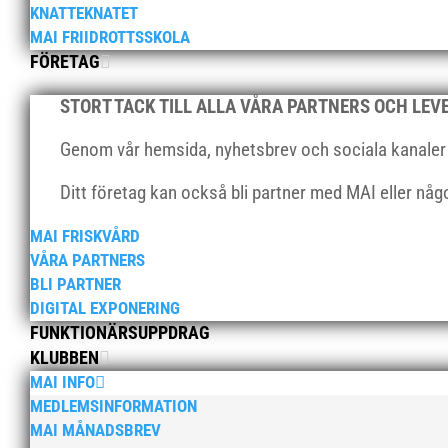
KNATTEKNATET
MAI FRIIDROTTSSKOLA
FÖRETAG
STORT TACK TILL ALLA VÅRA PARTNERS OCH LE
Genom vår hemsida, nyhetsbrev och sociala kanaler nå
Ditt företag kan också bli partner med MAI eller nå
MAI FRISKVÅRD
VÅRA PARTNERS
BLI PARTNER
DIGITAL EXPONERING
FUNKTIONÄRSUPPDRAG
KLUBBEN
MAI INFO
MEDLEMSINFORMATION
MAI MÅNADSBREV