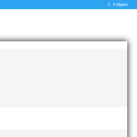
0 Objekt
Senaste inläggen
Bilder från Stafett-SM 2026
28 maj, 2026
Anders Hallström ny
klubbchef i MAI
13 april,
2026
Bilder från MAI Årsmöte
2026
13 april, 2026
Wictor i galacentrum –
sedan blir det Pallasspelen
28 januari, 2026