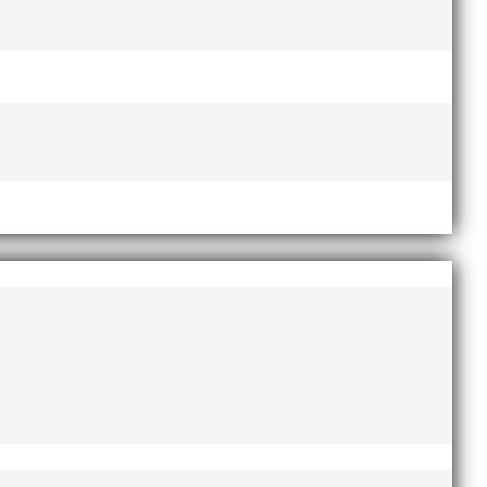
Lasse Johnssons livsgärning
hyllad på Friidrottsgalan
28
januari, 2026
t
maj 2026
april 2026
januari 2026
december 2025
november 2025
oktober 2025
augusti 2025
juli 2025
 om
april 2025
mars 2025
januari 2025
oktober 2024