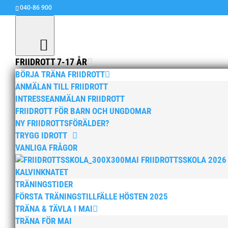
040-86 900
FRIIDROTT 7-17 ÅR
BÖRJA TRÄNA FRIIDROTT
ANMÄLAN TILL FRIIDROTT
INTRESSEANMÄLAN FRIIDROTT
FRIIDROTT FÖR BARN OCH UNGDOMAR
Marcus Asker trea på Te
NY FRIIDROTTSFÖRÄLDER?
TRYGG IDROTT
av
MAI
|
28 okt, 2021
|
15+ / Senior / Elit
,
Allm
VANLIGA FRÅGOR
Marcus Asker, P16, 4 KM, tid 11:22,8, kom tre
MAI FRIIDROTTSSKOLA 2026
KALVINKNATET
TRÄNINGSTIDER
FÖRSTA TRÄNINGSTILLFÄLLE HÖSTEN 2025
TRÄNA & TÄVLA I MAI
TRÄNA FÖR MAI