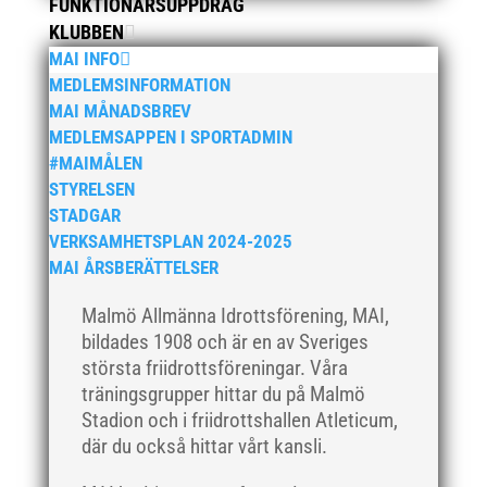
FUNKTIONÄRSUPPDRAG
januari 2023
KLUBBEN
november 2022
MAI INFO
oktober 2022
MEDLEMSINFORMATION
september 2022
MAI MÅNADSBREV
MEDLEMSAPPEN I SPORTADMIN
augusti 2022
#MAIMÅLEN
juni 2022
STYRELSEN
april 2022
STADGAR
mars 2022
VERKSAMHETSPLAN 2024-2025
MAI ÅRSBERÄTTELSER
januari 2022
december 2021
Malmö Allmänna Idrottsförening, MAI,
november 2021
bildades 1908 och är en av Sveriges
största friidrottsföreningar. Våra
oktober 2021
träningsgrupper hittar du på Malmö
september 2021
Stadion och i friidrottshallen Atleticum,
juni 2021
där du också hittar vårt kansli.
maj 2021