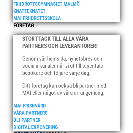
juli 2025
FRIIDROTTSGYMNASIET MALMÖ
KNATTEKNATET
april 2025
MAI FRIIDROTTSSKOLA
mars 2025
FÖRETAG
januari 2025
STORT TACK TILL ALLA VÅRA
oktober 2024
PARTNERS OCH LEVERANTÖRER!
september 2024
augusti 2024
Genom vår hemsida, nyhetsbrev och
juni 2024
sociala kanaler når vi ut till tusentals
besökare och följare varje dag.
april 2024
mars 2024
Ditt företag kan också bli partner med
februari 2024
MAI eller något av våra arrangemang.
januari 2024
MAI FRISKVÅRD
december 2023
VÅRA PARTNERS
maj 2023
BLI PARTNER
DIGITAL EXPONERING
april 2023