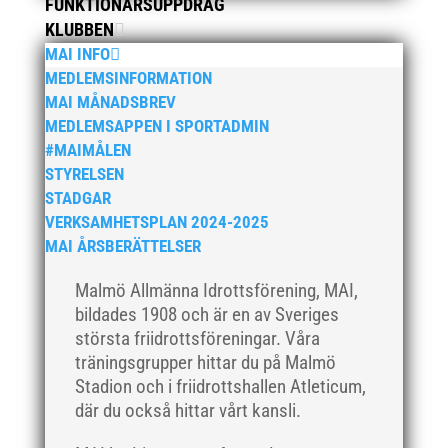
FUNKTIONÄRSUPPDRAG
oktober 2022
KLUBBEN
september 2022
MAI INFO
augusti 2022
MEDLEMSINFORMATION
MAI MÅNADSBREV
juni 2022
MEDLEMSAPPEN I SPORTADMIN
april 2022
#MAIMÅLEN
mars 2022
STYRELSEN
januari 2022
STADGAR
VERKSAMHETSPLAN 2024-2025
december 2021
MAI ÅRSBERÄTTELSER
november 2021
oktober 2021
Malmö Allmänna Idrottsförening, MAI,
bildades 1908 och är en av Sveriges
september 2021
största friidrottsföreningar. Våra
juni 2021
träningsgrupper hittar du på Malmö
maj 2021
Stadion och i friidrottshallen Atleticum,
april 2021
där du också hittar vårt kansli.
mars 2021