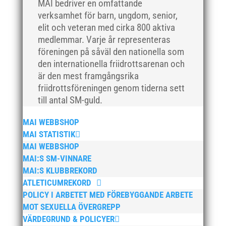
MAI bedriver en omfattande
februari 2021
verksamhet för barn, ungdom, senior,
december 2020
elit och veteran med cirka 800 aktiva
medlemmar. Varje år representeras
november 2020
föreningen på såväl den nationella som
oktober 2020
den internationella friidrottsarenan och
september 2020
är den mest framgångsrika
augusti 2020
friidrottsföreningen genom tiderna sett
till antal SM-guld.
juni 2020
april 2020
MAI WEBBSHOP
mars 2020
MAI STATISTIK
februari 2020
MAI WEBBSHOP
MAI:S SM-VINNARE
januari 2020
MAI:S KLUBBREKORD
november 2019
ATLETICUMREKORD
oktober 2019
POLICY I ARBETET MED FÖREBYGGANDE ARBETE
september 2019
MOT SEXUELLA ÖVERGREPP
VÄRDEGRUND & POLICYER
augusti 2019