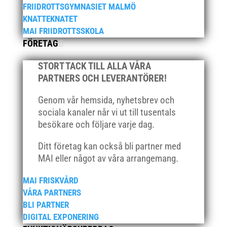
FRIIDROTTSGYMNASIET MALMÖ
mars 2025
KNATTEKNATET
januari 2025
MAI FRIIDROTTSSKOLA
oktober 2024
FÖRETAG
september 2024
STORT TACK TILL ALLA VÅRA
augusti 2024
PARTNERS OCH LEVERANTÖRER!
juni 2024
april 2024
Genom vår hemsida, nyhetsbrev och
sociala kanaler når vi ut till tusentals
mars 2024
besökare och följare varje dag.
februari 2024
januari 2024
Ditt företag kan också bli partner med
MAI eller något av våra arrangemang.
december 2023
maj 2023
MAI FRISKVÅRD
april 2023
VÅRA PARTNERS
BLI PARTNER
januari 2023
DIGITAL EXPONERING
november 2022