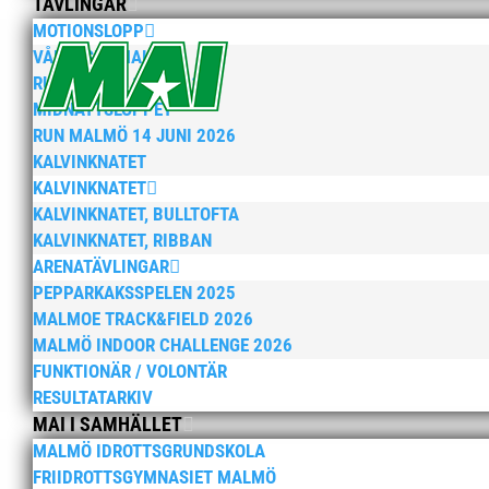
TÄVLINGAR
MOTIONSLOPP
VÅRRUSET MALMÖ
RUN MALMÖ 10K & 21K
MIDNATTSLOPPET
RUN MALMÖ 14 JUNI 2026
KALVINKNATET
KALVINKNATET
KALVINKNATET, BULLTOFTA
KALVINKNATET, RIBBAN
ARENATÄVLINGAR
PEPPARKAKSSPELEN 2025
MALMOE TRACK&FIELD 2026
MALMÖ INDOOR CHALLENGE 2026
FUNKTIONÄR / VOLONTÄR
RESULTATARKIV
MAI I SAMHÄLLET
MALMÖ IDROTTSGRUNDSKOLA
FRIIDROTTSGYMNASIET MALMÖ