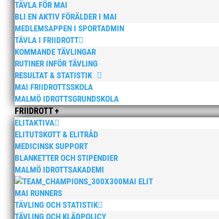
TÄVLA FÖR MAI
När Friidrottssverige samlades för fest gick en
BLI EN AKTIV FÖRÄLDER I MAI
MAI-delegationen fick ta emot priset ”Årets p
MEDLEMSAPPEN I SPORTADMIN
för att ta emot hyllningarna. –...
TÄVLA I FRIIDROTT
KOMMANDE TÄVLINGAR
RUTINER INFÖR TÄVLING
MAI RUNNERS SPRANG UT
RESULTAT & STATISTIK
MAI FRIIDROTTSSKOLA
av
MAI
|
6 jan, 2026
|
15+ / Senior / Elit
,
Aktuel
MALMÖ IDROTTSGRUNDSKOLA
FRIIDROTT +
Som traditionen bjuder så var vi ett helt gän
ELITAKTIVA
självaste nyårsafton. Formen är enkel, ett ell
ELITUTSKOTT & ELITRÅD
tidtagning på de fem främsta i varje...
MEDICINSK SUPPORT
BLANKETTER OCH STIPENDIER
MALMÖ IDROTTSAKADEMI
MAI ELIT
MAI RUNNERS
TÄVLING OCH STATISTIK
TÄVLING OCH KLÄDPOLICY