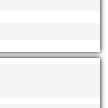
Lasse Johnssons livsgärning
a år.
hyllad på Friidrottsgalan
28
ats
januari, 2026
maj 2026
april 2026
januari 2026
ar
december 2025
på
november 2025
med
oktober 2025
augusti 2025
juli 2025
april 2025
mars 2025
januari 2025
oktober 2024