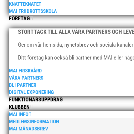
KNATTEKNATET
MAI FRIIDROTTSSKOLA
FÖRETAG
STORT TACK TILL ALLA VÅRA PARTNERS OCH LE
Genom vår hemsida, nyhetsbrev och sociala kanaler nå
Ditt företag kan också bli partner med MAI eller nå
MAI FRISKVÅRD
VÅRA PARTNERS
BLI PARTNER
DIGITAL EXPONERING
FUNKTIONÄRSUPPDRAG
KLUBBEN
MAI INFO
MEDLEMSINFORMATION
MAI MÅNADSBREV