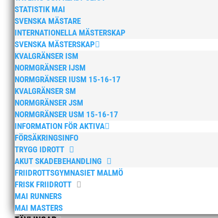
STATISTIK MAI
SVENSKA MÄSTARE
INTERNATIONELLA MÄSTERSKAP
SVENSKA MÄSTERSKAP
KVALGRÄNSER ISM
NORMGRÄNSER IJSM
NORMGRÄNSER IUSM 15-16-17
KVALGRÄNSER SM
NORMGRÄNSER JSM
NORMGRÄNSER USM 15-16-17
INFORMATION FÖR AKTIVA
FÖRSÄKRINGSINFO
TRYGG IDROTT
AKUT SKADEBEHANDLING
FRIIDROTTSGYMNASIET MALMÖ
FRISK FRIIDROTT
MAI RUNNERS
MAI MASTERS