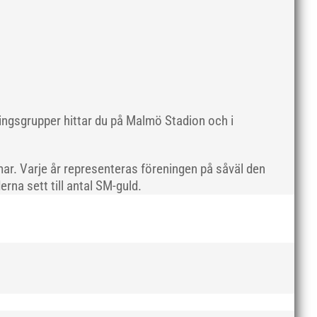
maj 2019
april 2019
mars 2019
februari 2019
januari 2019
december 2018
ningsgrupper hittar du på Malmö Stadion och i
november 2018
oktober 2018
ar. Varje år representeras föreningen på såväl den
september 2018
rna sett till antal SM-guld.
augusti 2018
juli 2018
juni 2018
maj 2018
april 2018
mars 2018