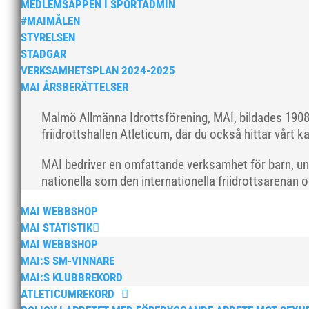
MEDLEMSAPPEN I SPORTADMIN
#MAIMÅLEN
STYRELSEN
STADGAR
VERKSAMHETSPLAN 2024-2025
MAI ÅRSBERÄTTELSER
Malmö Allmänna Idrottsförening, MAI, bildades 1908 
friidrottshallen Atleticum, där du också hittar vårt ka
MAI bedriver en omfattande verksamhet för barn, un
nationella som den internationella friidrottsarenan 
MAI WEBBSHOP
MAI STATISTIK
MAI WEBBSHOP
MAI:S SM-VINNARE
MAI:S KLUBBREKORD
ATLETICUMREKORD