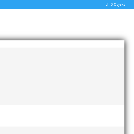
0 Objekt
Senaste inläggen
Bilder från Stafett-SM 2026
28 maj, 2026
rd,
Anders Hallström ny
ter
klubbchef i MAI
13 april,
2026
Bilder från MAI Årsmöte
2026
13 april, 2026
Wictor i galacentrum –
sedan blir det Pallasspelen
28 januari, 2026