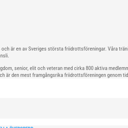
och är en av Sveriges största friidrottsföreningar. Våra trä
nsli.
gdom, senior, elit och veteran med cirka 800 aktiva medlemm
och är den mest framgångsrika friidrottsföreningen genom tide