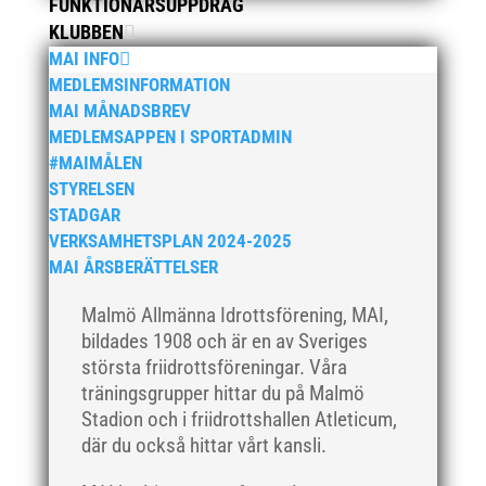
FUNKTIONÄRSUPPDRAG
maj 2021
KLUBBEN
april 2021
MAI INFO
mars 2021
MEDLEMSINFORMATION
MAI MÅNADSBREV
februari 2021
MEDLEMSAPPEN I SPORTADMIN
december 2020
#MAIMÅLEN
november 2020
STYRELSEN
oktober 2020
STADGAR
VERKSAMHETSPLAN 2024-2025
september 2020
MAI ÅRSBERÄTTELSER
augusti 2020
juni 2020
Malmö Allmänna Idrottsförening, MAI,
bildades 1908 och är en av Sveriges
april 2020
största friidrottsföreningar. Våra
mars 2020
träningsgrupper hittar du på Malmö
februari 2020
Stadion och i friidrottshallen Atleticum,
januari 2020
där du också hittar vårt kansli.
november 2019