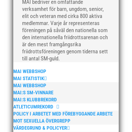
MAI bedriver en omfattande
oktober 2019
verksamhet för barn, ungdom, senior,
september 2019
elit och veteran med cirka 800 aktiva
augusti 2019
medlemmar. Varje år representeras
föreningen på såväl den nationella som
juli 2019
den internationella friidrottsarenan och
juni 2019
är den mest framgångsrika
maj 2019
friidrottsföreningen genom tiderna sett
april 2019
till antal SM-guld.
mars 2019
MAI WEBBSHOP
februari 2019
MAI STATISTIK
januari 2019
MAI WEBBSHOP
MAI:S SM-VINNARE
december 2018
MAI:S KLUBBREKORD
november 2018
ATLETICUMREKORD
oktober 2018
POLICY I ARBETET MED FÖREBYGGANDE ARBETE
september 2018
MOT SEXUELLA ÖVERGREPP
VÄRDEGRUND & POLICYER
augusti 2018