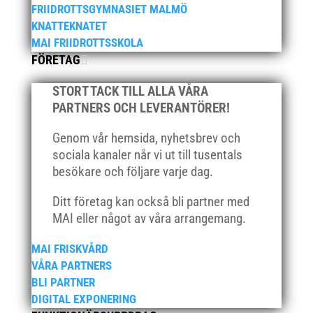
april 2023
FRIIDROTTSGYMNASIET MALMÖ
KNATTEKNATET
januari 2023
MAI FRIIDROTTSSKOLA
november 2022
FÖRETAG
oktober 2022
STORT TACK TILL ALLA VÅRA
september 2022
PARTNERS OCH LEVERANTÖRER!
augusti 2022
juni 2022
Genom vår hemsida, nyhetsbrev och
sociala kanaler når vi ut till tusentals
april 2022
besökare och följare varje dag.
mars 2022
januari 2022
Ditt företag kan också bli partner med
MAI eller något av våra arrangemang.
december 2021
november 2021
MAI FRISKVÅRD
oktober 2021
VÅRA PARTNERS
september 2021
BLI PARTNER
DIGITAL EXPONERING
juni 2021