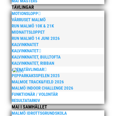
MAI MASTERS
augusti 2025
TÄVLINGAR
juli 2025
MOTIONSLOPP
april 2025
VÅRRUSET MALMÖ
RUN MALMÖ 10K & 21K
mars 2025
MIDNATTSLOPPET
januari 2025
RUN MALMÖ 14 JUNI 2026
oktober 2024
KALVINKNATET
september 2024
KALVINKNATET
KALVINKNATET, BULLTOFTA
augusti 2024
KALVINKNATET, RIBBAN
juni 2024
ARENATÄVLINGAR
april 2024
PEPPARKAKSSPELEN 2025
mars 2024
MALMOE TRACK&FIELD 2026
MALMÖ INDOOR CHALLENGE 2026
februari 2024
FUNKTIONÄR / VOLONTÄR
januari 2024
RESULTATARKIV
december 2023
MAI I SAMHÄLLET
maj 2023
MALMÖ IDROTTSGRUNDSKOLA