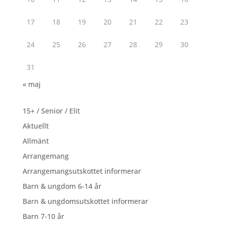
17
18
19
20
21
22
23
24
25
26
27
28
29
30
31
« maj
15+ / Senior / Elit
Aktuellt
Allmänt
Arrangemang
Arrangemangsutskottet informerar
Barn & ungdom 6-14 år
Barn & ungdomsutskottet informerar
Barn 7-10 år