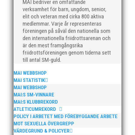
MAI bedriver en omfattande
möten mellan barn och ungdomar från olika
verksamhet för barn, ungdom, senior,
områden med olika kulturer och socioekonomiska
elit och veteran med cirka 800 aktiva
förutsättningar. Skolträffen syftar till att motverka
medlemmar. Varje år representeras
utanförskap och segregation och vill få deltagarna
föreningen på såväl den nationella som
att bygga nätverk och skapa kamratskap, vilket görs
den internationella friidrottsarenan och
genom fysiska och sociala samarbetsövningar samt
är den mest framgångsrika
föreläsningar om utanförskap.
Senaste inläggen
friidrottsföreningen genom tiderna sett
till antal SM-guld.
Bilder från Stafett-SM 2026
28 maj, 2026
Anders Hallström ny klubbchef i MAI
13 april, 2026
MAI WEBBSHOP
Bilder från MAI Årsmöte 2026
13 april, 2026
MAI STATISTIK
MAI WEBBSHOP
Wictor i galacentrum – sedan blir det Pallasspelen
28
MAI:S SM-VINNARE
januari, 2026
MAI:S KLUBBREKORD
Lasse Johnssons livsgärning hyllad på Friidrottsgalan
ATLETICUMREKORD
28 januari, 2026
POLICY I ARBETET MED FÖREBYGGANDE ARBETE
MOT SEXUELLA ÖVERGREPP
maj 2026
VÄRDEGRUND & POLICYER