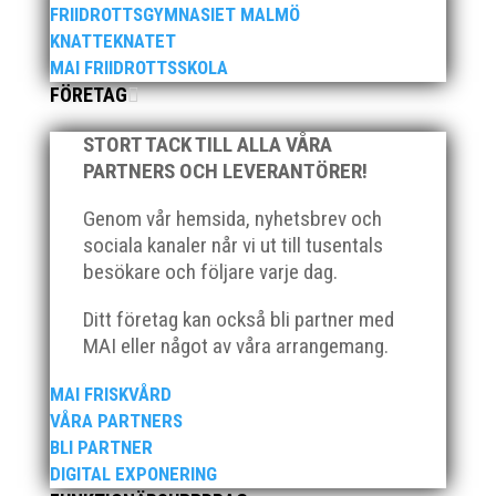
FRIIDROTTSGYMNASIET MALMÖ
Tillsammans med Generation pep skapar vi en
KNATTEKNATET
folkrörelse för bättre hälsa!
MAI FRIIDROTTSSKOLA
FÖRETAG
OLYMPIC DAY – LÅT DRÖMMEN
STORT TACK TILL ALLA VÅRA
BÖRJA HÄR!
PARTNERS OCH LEVERANTÖRER!
Olympic Day är ett arrangemang fyllt av glädje, idrott
och inspiration. MAI finns på plats när Olympic Day
Genom vår hemsida, nyhetsbrev och
kommer till Malmö för att låta barn och ungdomar
sociala kanaler når vi ut till tusentals
testa friidrott. Under första dagen välkomnas
besökare och följare varje dag.
skolklasser till Ribban och under de resterande två
dagarna tas allmänheten emot. Kanske blir det här
Ditt företag kan också bli partner med
drömmen om OS väcks!
MAI eller något av våra arrangemang.
MAI FRISKVÅRD
IDROTT UTAN GRÄNSER –
VÅRA PARTNERS
SKAPAR FÖRUTSÄTTNINGAR FÖR
BLI PARTNER
EN BÄTTRE FRITID OCH FRAMTID
DIGITAL EXPONERING