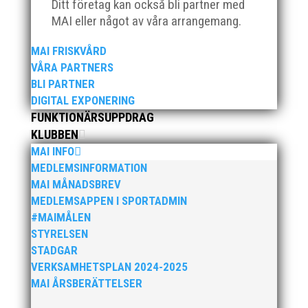
Ditt företag kan också bli partner med
MAI eller något av våra arrangemang.
MAI FRISKVÅRD
VÅRA PARTNERS
BLI PARTNER
DIGITAL EXPONERING
FUNKTIONÄRSUPPDRAG
KLUBBEN
MAI INFO
MEDLEMSINFORMATION
MAI MÅNADSBREV
MEDLEMSAPPEN I SPORTADMIN
#MAIMÅLEN
STYRELSEN
STADGAR
VERKSAMHETSPLAN 2024-2025
MAI ÅRSBERÄTTELSER