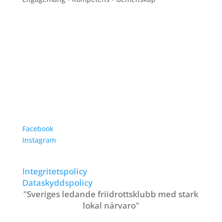
ADRESS:
Eric Perssons väg 53
217 62 Malmö
TELEFON:
040-86 900
Följ oss på:
Facebook
Instagram
Integritetspolicy
Dataskyddspolicy
"Sveriges ledande friidrottsklubb med stark
lokal närvaro"