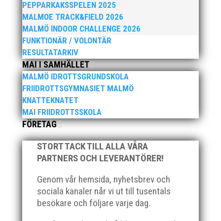
PEPPARKAKSSPELEN 2025
MALMOE TRACK&FIELD 2026
MALMÖ INDOOR CHALLENGE 2026
FUNKTIONÄR / VOLONTÄR
RESULTATARKIV
MAI I SAMHÄLLET
MALMÖ IDROTTSGRUNDSKOLA
FRIIDROTTSGYMNASIET MALMÖ
KNATTEKNATET
MAI FRIIDROTTSSKOLA
FÖRETAG
STORT TACK TILL ALLA VÅRA
PARTNERS OCH LEVERANTÖRER!
Genom vår hemsida, nyhetsbrev och
sociala kanaler når vi ut till tusentals
besökare och följare varje dag.