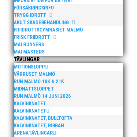
INFORMATION FÖR AKTIVA
FÖRSÄKRINGSINFO
TRYGG IDROTT
AKUT SKADEBEHANDLING
FRIIDROTTSGYMNASIET MALMÖ
FRISK FRIIDROTT
MAI RUNNERS
MAI MASTERS
TÄVLINGAR
MOTIONSLOPP
VÅRRUSET MALMÖ
RUN MALMÖ 10K & 21K
MIDNATTSLOPPET
RUN MALMÖ 14 JUNI 2026
KALVINKNATET
KALVINKNATET
KALVINKNATET, BULLTOFTA
KALVINKNATET, RIBBAN
ARENATÄVLINGAR