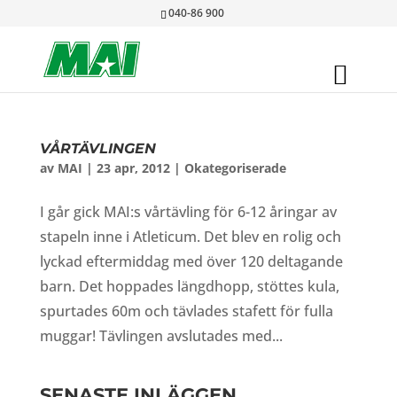
040-86 900
VÅRTÄVLINGEN
av
MAI
|
23 apr, 2012
|
Okategoriserade
I går gick MAI:s vårtävling för 6-12 åringar av
stapeln inne i Atleticum. Det blev en rolig och
lyckad eftermiddag med över 120 deltagande
barn. Det hoppades längdhopp, stöttes kula,
spurtades 60m och tävlades stafett för fulla
muggar! Tävlingen avslutades med...
SENASTE INLÄGGEN