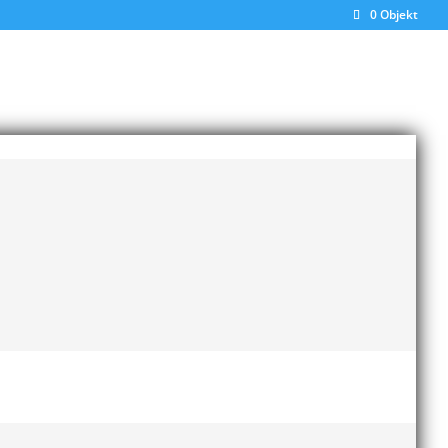
0 Objekt
Senaste inläggen
Bilder från Stafett-SM 2026
28 maj, 2026
Anders Hallström ny
klubbchef i MAI
13 april,
2026
Bilder från MAI Årsmöte
2026
13 april, 2026
Wictor i galacentrum –
sedan blir det Pallasspelen
28 januari, 2026