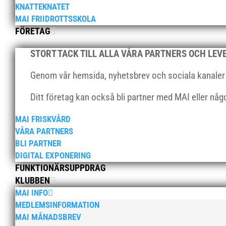
KNATTEKNATET
MAI FRIIDROTTSSKOLA
FÖRETAG
STORT TACK TILL ALLA VÅRA PARTNERS OCH LE
Genom vår hemsida, nyhetsbrev och sociala kanaler nå
Ditt företag kan också bli partner med MAI eller nå
MAI FRISKVÅRD
VÅRA PARTNERS
BLI PARTNER
DIGITAL EXPONERING
FUNKTIONÄRSUPPDRAG
KLUBBEN
MAI INFO
MEDLEMSINFORMATION
MAI MÅNADSBREV