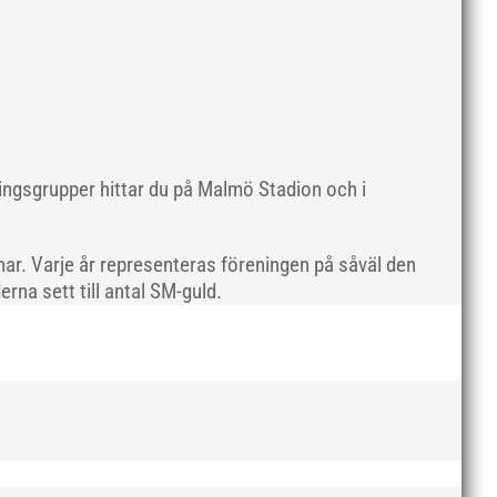
maj 2019
april 2019
mars 2019
februari 2019
januari 2019
december 2018
ningsgrupper hittar du på Malmö Stadion och i
november 2018
oktober 2018
ar. Varje år representeras föreningen på såväl den
september 2018
rna sett till antal SM-guld.
augusti 2018
juli 2018
juni 2018
maj 2018
april 2018
mars 2018