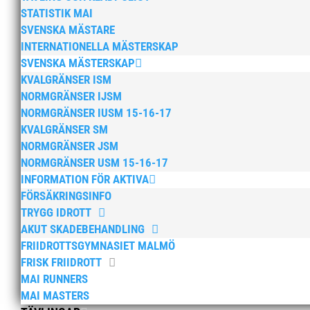
STATISTIK MAI
SVENSKA MÄSTARE
INTERNATIONELLA MÄSTERSKAP
SVENSKA MÄSTERSKAP
KVALGRÄNSER ISM
NORMGRÄNSER IJSM
NORMGRÄNSER IUSM 15-16-17
KVALGRÄNSER SM
NORMGRÄNSER JSM
NORMGRÄNSER USM 15-16-17
INFORMATION FÖR AKTIVA
FÖRSÄKRINGSINFO
TRYGG IDROTT
AKUT SKADEBEHANDLING
FRIIDROTTSGYMNASIET MALMÖ
FRISK FRIIDROTT
MAI RUNNERS
MAI MASTERS