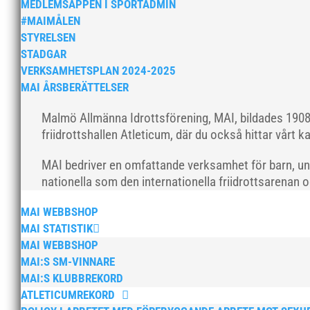
MEDLEMSAPPEN I SPORTADMIN
#MAIMÅLEN
STYRELSEN
STADGAR
VERKSAMHETSPLAN 2024-2025
MAI ÅRSBERÄTTELSER
Malmö Allmänna Idrottsförening, MAI, bildades 1908 
friidrottshallen Atleticum, där du också hittar vårt ka
MAI bedriver en omfattande verksamhet för barn, un
nationella som den internationella friidrottsarenan 
MAI WEBBSHOP
MAI STATISTIK
MAI WEBBSHOP
MAI:S SM-VINNARE
MAI:S KLUBBREKORD
ATLETICUMREKORD