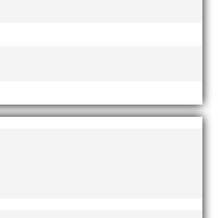
Lasse Johnssons livsgärning
hyllad på Friidrottsgalan
28
januari, 2026
maj 2026
april 2026
januari 2026
december 2025
november 2025
oktober 2025
augusti 2025
juli 2025
april 2025
mars 2025
januari 2025
oktober 2024