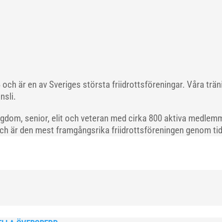
och är en av Sveriges största friidrottsföreningar. Våra trä
nsli.
gdom, senior, elit och veteran med cirka 800 aktiva medlemm
och är den mest framgångsrika friidrottsföreningen genom tide