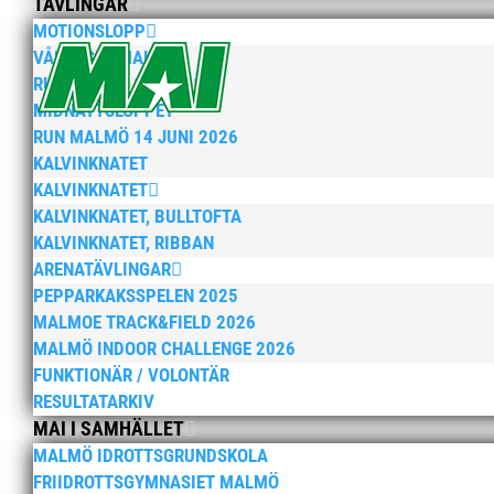
TÄVLINGAR
MOTIONSLOPP
VÅRRUSET MALMÖ
RUN MALMÖ 10K & 21K
MIDNATTSLOPPET
RUN MALMÖ 14 JUNI 2026
KALVINKNATET
KALVINKNATET
KALVINKNATET, BULLTOFTA
KALVINKNATET, RIBBAN
ARENATÄVLINGAR
PEPPARKAKSSPELEN 2025
MALMOE TRACK&FIELD 2026
MALMÖ INDOOR CHALLENGE 2026
FUNKTIONÄR / VOLONTÄR
RESULTATARKIV
MAI I SAMHÄLLET
MALMÖ IDROTTSGRUNDSKOLA
FRIIDROTTSGYMNASIET MALMÖ