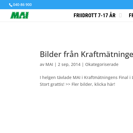
040-86 900
FRIIDROTT 7-17 ÅR
F
Bilder från Kraftmätninge
av
MAI
|
2 sep, 2014
|
Okategoriserade
I helgen tävlade MAI i Kraftmätningens Final i 
Stort grattis! >> Fler bilder, klicka här!