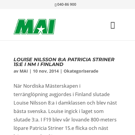
040-86 900
LOUISE NILSSON 8:A PATRICIA STRINER
15:E I NM I FINLAND
av
MAI
|
10 nov, 2014
|
Okategoriserade
När Nordiska Mästerskapen i
terränglöpning avgjordes i Finland slutade
Louise Nilsson 8:a i damklassen och blev näst
bästa svenska. Louise ingick i laget som
slutade 3:a. I F19 blev vår lovande 800-meters
löpare Patricia Striner 15.e flicka och näst