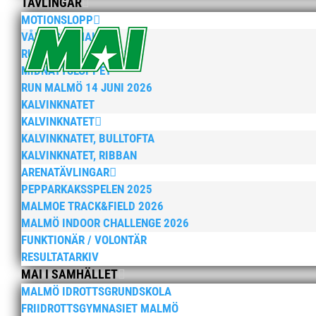
TÄVLINGAR
MOTIONSLOPP
VÅRRUSET MALMÖ
RUN MALMÖ 10K & 21K
MIDNATTSLOPPET
RUN MALMÖ 14 JUNI 2026
KALVINKNATET
KALVINKNATET
KALVINKNATET, BULLTOFTA
KALVINKNATET, RIBBAN
ARENATÄVLINGAR
PEPPARKAKSSPELEN 2025
MALMOE TRACK&FIELD 2026
MALMÖ INDOOR CHALLENGE 2026
FUNKTIONÄR / VOLONTÄR
RESULTATARKIV
MAI I SAMHÄLLET
MALMÖ IDROTTSGRUNDSKOLA
FRIIDROTTSGYMNASIET MALMÖ