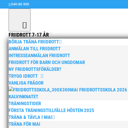
040-86 900
FRIIDROTT 7-17 ÅR
BÖRJA TRÄNA FRIIDROTT
ANMÄLAN TILL FRIIDROTT
av
MAI
|
18 feb, 2015
|
Okategoriserade
INTRESSEANMÄLAN FRIIDROTT
FRIIDROTT FÖR BARN OCH UNGDOMAR
NY FRIIDROTTSFÖRÄLDER?
TRYGG IDROTT
VANLIGA FRÅGOR
MAI FRIIDROTTSSKOLA 2026
KALVINKNATET
TRÄNINGSTIDER
FÖRSTA TRÄNINGSTILLFÄLLE HÖSTEN 2025
TRÄNA & TÄVLA I MAI
TRÄNA FÖR MAI