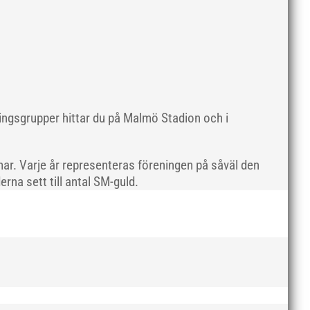
maj 2019
april 2019
mars 2019
februari 2019
januari 2019
december 2018
ningsgrupper hittar du på Malmö Stadion och i
november 2018
oktober 2018
ar. Varje år representeras föreningen på såväl den
september 2018
rna sett till antal SM-guld.
augusti 2018
juli 2018
juni 2018
maj 2018
april 2018
mars 2018