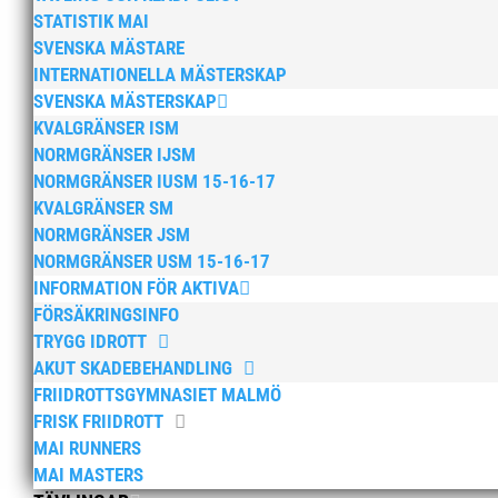
STATISTIK MAI
SVENSKA MÄSTARE
INTERNATIONELLA MÄSTERSKAP
SVENSKA MÄSTERSKAP
KVALGRÄNSER ISM
NORMGRÄNSER IJSM
NORMGRÄNSER IUSM 15-16-17
KVALGRÄNSER SM
NORMGRÄNSER JSM
NORMGRÄNSER USM 15-16-17
INFORMATION FÖR AKTIVA
FÖRSÄKRINGSINFO
TRYGG IDROTT
AKUT SKADEBEHANDLING
FRIIDROTTSGYMNASIET MALMÖ
FRISK FRIIDROTT
MAI RUNNERS
MAI MASTERS