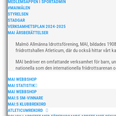
MEDLEMSAPPEN I SPORTADMIN
#MAIMÅLEN
STYRELSEN
STADGAR
VERKSAMHETSPLAN 2024-2025
MAI ÅRSBERÄTTELSER
Malmö Allmänna Idrottsförening, MAI, bildades 1908 
friidrottshallen Atleticum, där du också hittar vårt ka
MAI bedriver en omfattande verksamhet för barn, un
nationella som den internationella friidrottsarenan 
MAI WEBBSHOP
MAI STATISTIK
MAI WEBBSHOP
MAI:S SM-VINNARE
MAI:S KLUBBREKORD
ATLETICUMREKORD