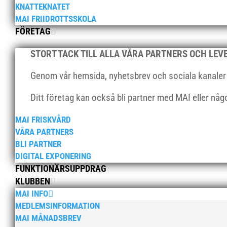
KNATTEKNATET
MAI FRIIDROTTSSKOLA
FÖRETAG
STORT TACK TILL ALLA VÅRA PARTNERS OCH LE
Genom vår hemsida, nyhetsbrev och sociala kanaler nå
Ditt företag kan också bli partner med MAI eller nå
MAI FRISKVÅRD
VÅRA PARTNERS
BLI PARTNER
DIGITAL EXPONERING
FUNKTIONÄRSUPPDRAG
KLUBBEN
MAI INFO
MEDLEMSINFORMATION
MAI MÅNADSBREV