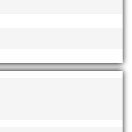
Lasse Johnssons livsgärning
hyllad på Friidrottsgalan
28
januari, 2026
maj 2026
april 2026
januari 2026
december 2025
november 2025
oktober 2025
augusti 2025
juli 2025
april 2025
mars 2025
januari 2025
oktober 2024