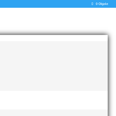
0 Objekt
Senaste inläggen
Bilder från Stafett-SM 2026
28 maj, 2026
Anders Hallström ny
klubbchef i MAI
13 april,
2026
Bilder från MAI Årsmöte
2026
13 april, 2026
Wictor i galacentrum –
sedan blir det Pallasspelen
28 januari, 2026