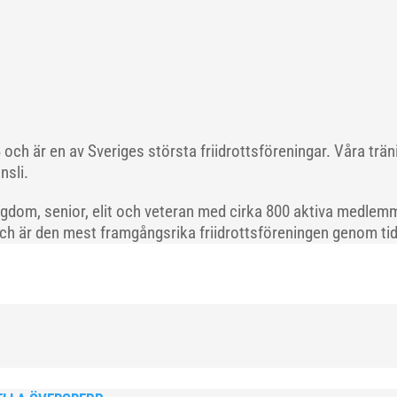
och är en av Sveriges största friidrottsföreningar. Våra trä
nsli.
gdom, senior, elit och veteran med cirka 800 aktiva medlemm
och är den mest framgångsrika friidrottsföreningen genom tide