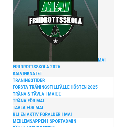
MAI
FRIIDROTTSSKOLA 2026
KALVINKNATET
TRÄNINGSTIDER
FÖRSTA TRÄNINGSTILLFÄLLE HÖSTEN 2025
TRÄNA & TÄVLA I MAI
TRÄNA FÖR MAI
TÄVLA FÖR MAI
BLI EN AKTIV FÖRÄLDER I MAI
MEDLEMSAPPEN I SPORTADMIN