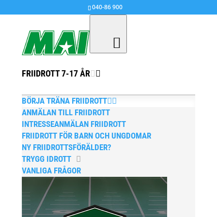
040-86 900
FRIIDROTT 7-17 ÅR
BÖRJA TRÄNA FRIIDROTT
ANMÄLAN TILL FRIIDROTT
INTRESSEANMÄLAN FRIIDROTT
FRIIDROTT FÖR BARN OCH UNGDOMAR
NY FRIIDROTTSFÖRÄLDER?
TRYGG IDROTT
VANLIGA FRÅGOR