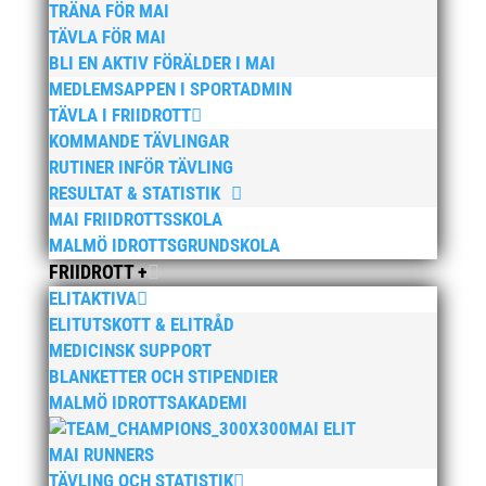
TRÄNA FÖR MAI
Bilder från MAI Årsmöte 2026
13 april, 2026
TÄVLA FÖR MAI
BLI EN AKTIV FÖRÄLDER I MAI
Wictor i galacentrum – sedan blir det Pallasspelen
28
MEDLEMSAPPEN I SPORTADMIN
januari, 2026
TÄVLA I FRIIDROTT
Lasse Johnssons livsgärning hyllad på Friidrottsgalan
KOMMANDE TÄVLINGAR
28 januari, 2026
RUTINER INFÖR TÄVLING
RESULTAT & STATISTIK
maj 2026
MAI FRIIDROTTSSKOLA
april 2026
MALMÖ IDROTTSGRUNDSKOLA
januari 2026
FRIIDROTT +
ELITAKTIVA
december 2025
ELITUTSKOTT & ELITRÅD
november 2025
MEDICINSK SUPPORT
oktober 2025
BLANKETTER OCH STIPENDIER
augusti 2025
MALMÖ IDROTTSAKADEMI
MAI ELIT
juli 2025
MAI RUNNERS
april 2025
TÄVLING OCH STATISTIK