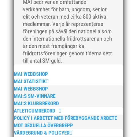
MAI bedriver en omfattande
april 2018
verksamhet för barn, ungdom, senior,
mars 2018
elit och veteran med cirka 800 aktiva
medlemmar. Varje år representeras
februari 2018
föreningen på såväl den nationella som
januari 2018
den internationella friidrottsarenan och
december 2017
är den mest framgångsrika
november 2017
friidrottsföreningen genom tiderna sett
till antal SM-guld.
oktober 2017
september 2017
MAI WEBBSHOP
augusti 2017
MAI STATISTIK
juli 2017
MAI WEBBSHOP
MAI:S SM-VINNARE
juni 2017
MAI:S KLUBBREKORD
maj 2017
ATLETICUMREKORD
april 2017
POLICY I ARBETET MED FÖREBYGGANDE ARBETE
mars 2017
MOT SEXUELLA ÖVERGREPP
VÄRDEGRUND & POLICYER
februari 2017