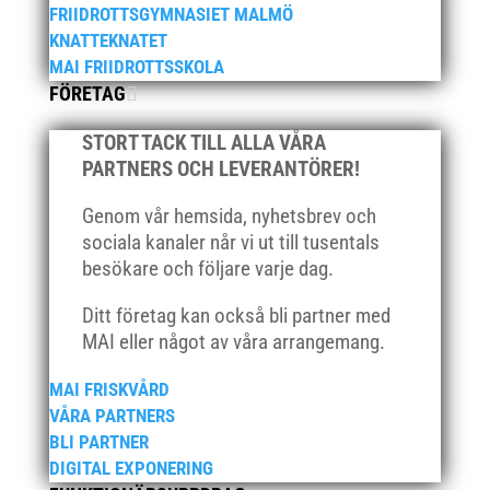
FRIIDROTTSGYMNASIET MALMÖ
februari 2021
KNATTEKNATET
december 2020
MAI FRIIDROTTSSKOLA
november 2020
FÖRETAG
oktober 2020
STORT TACK TILL ALLA VÅRA
september 2020
PARTNERS OCH LEVERANTÖRER!
augusti 2020
juni 2020
Genom vår hemsida, nyhetsbrev och
sociala kanaler når vi ut till tusentals
april 2020
besökare och följare varje dag.
mars 2020
februari 2020
Ditt företag kan också bli partner med
MAI eller något av våra arrangemang.
januari 2020
november 2019
MAI FRISKVÅRD
oktober 2019
VÅRA PARTNERS
BLI PARTNER
september 2019
DIGITAL EXPONERING
augusti 2019