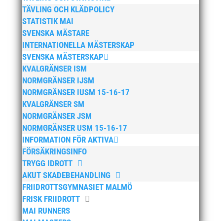
mars 2025
TÄVLING OCH KLÄDPOLICY
januari 2025
STATISTIK MAI
SVENSKA MÄSTARE
oktober 2024
INTERNATIONELLA MÄSTERSKAP
september 2024
SVENSKA MÄSTERSKAP
augusti 2024
KVALGRÄNSER ISM
juni 2024
NORMGRÄNSER IJSM
NORMGRÄNSER IUSM 15-16-17
april 2024
KVALGRÄNSER SM
mars 2024
NORMGRÄNSER JSM
februari 2024
NORMGRÄNSER USM 15-16-17
januari 2024
INFORMATION FÖR AKTIVA
FÖRSÄKRINGSINFO
december 2023
TRYGG IDROTT
maj 2023
AKUT SKADEBEHANDLING
april 2023
FRIIDROTTSGYMNASIET MALMÖ
januari 2023
FRISK FRIIDROTT
MAI RUNNERS
november 2022