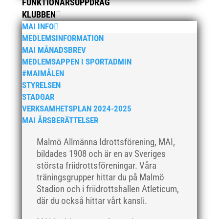
FUNKTIONÄRSUPPDRAG
juli 2019
KLUBBEN
juni 2019
MAI INFO
maj 2019
MEDLEMSINFORMATION
MAI MÅNADSBREV
april 2019
MEDLEMSAPPEN I SPORTADMIN
mars 2019
#MAIMÅLEN
februari 2019
STYRELSEN
januari 2019
STADGAR
VERKSAMHETSPLAN 2024-2025
december 2018
MAI ÅRSBERÄTTELSER
november 2018
oktober 2018
Malmö Allmänna Idrottsförening, MAI,
bildades 1908 och är en av Sveriges
september 2018
största friidrottsföreningar. Våra
augusti 2018
träningsgrupper hittar du på Malmö
juli 2018
Stadion och i friidrottshallen Atleticum,
juni 2018
där du också hittar vårt kansli.
maj 2018