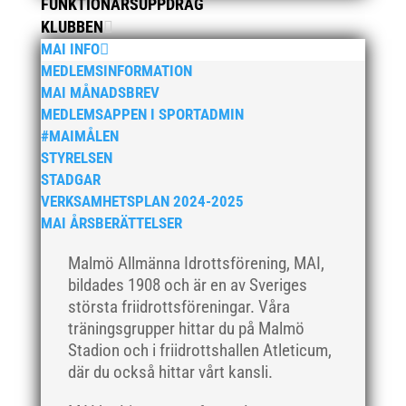
FUNKTIONÄRSUPPDRAG
februari 2021
KLUBBEN
december 2020
MAI INFO
november 2020
MEDLEMSINFORMATION
MAI MÅNADSBREV
oktober 2020
MEDLEMSAPPEN I SPORTADMIN
september 2020
#MAIMÅLEN
augusti 2020
STYRELSEN
juni 2020
STADGAR
VERKSAMHETSPLAN 2024-2025
april 2020
MAI ÅRSBERÄTTELSER
mars 2020
februari 2020
Malmö Allmänna Idrottsförening, MAI,
bildades 1908 och är en av Sveriges
januari 2020
största friidrottsföreningar. Våra
november 2019
träningsgrupper hittar du på Malmö
oktober 2019
Stadion och i friidrottshallen Atleticum,
september 2019
där du också hittar vårt kansli.
augusti 2019