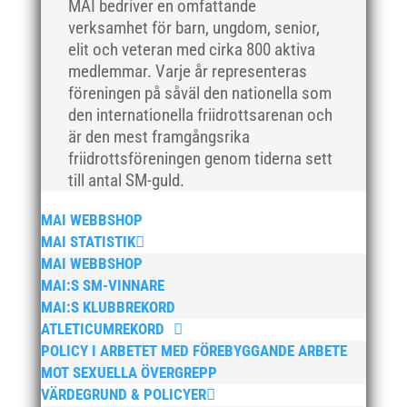
MAI bedriver en omfattande
juli 2019
verksamhet för barn, ungdom, senior,
juni 2019
elit och veteran med cirka 800 aktiva
medlemmar. Varje år representeras
maj 2019
föreningen på såväl den nationella som
april 2019
den internationella friidrottsarenan och
mars 2019
är den mest framgångsrika
februari 2019
friidrottsföreningen genom tiderna sett
till antal SM-guld.
januari 2019
december 2018
MAI WEBBSHOP
november 2018
MAI STATISTIK
oktober 2018
MAI WEBBSHOP
MAI:S SM-VINNARE
september 2018
MAI:S KLUBBREKORD
augusti 2018
ATLETICUMREKORD
juli 2018
POLICY I ARBETET MED FÖREBYGGANDE ARBETE
juni 2018
MOT SEXUELLA ÖVERGREPP
VÄRDEGRUND & POLICYER
maj 2018