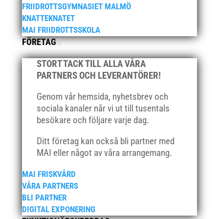
FRIIDROTTSGYMNASIET MALMÖ
oktober 2022
KNATTEKNATET
september 2022
MAI FRIIDROTTSSKOLA
augusti 2022
FÖRETAG
juni 2022
STORT TACK TILL ALLA VÅRA
april 2022
PARTNERS OCH LEVERANTÖRER!
mars 2022
januari 2022
Genom vår hemsida, nyhetsbrev och
sociala kanaler når vi ut till tusentals
december 2021
besökare och följare varje dag.
november 2021
oktober 2021
Ditt företag kan också bli partner med
MAI eller något av våra arrangemang.
september 2021
juni 2021
MAI FRISKVÅRD
maj 2021
VÅRA PARTNERS
BLI PARTNER
april 2021
DIGITAL EXPONERING
mars 2021