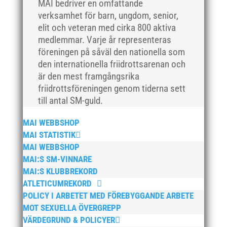
MAI bedriver en omfattande
december 2017
verksamhet för barn, ungdom, senior,
elit och veteran med cirka 800 aktiva
november 2017
medlemmar. Varje år representeras
oktober 2017
föreningen på såväl den nationella som
september 2017
den internationella friidrottsarenan och
augusti 2017
är den mest framgångsrika
friidrottsföreningen genom tiderna sett
juli 2017
till antal SM-guld.
juni 2017
maj 2017
MAI WEBBSHOP
april 2017
MAI STATISTIK
MAI WEBBSHOP
mars 2017
MAI:S SM-VINNARE
februari 2017
MAI:S KLUBBREKORD
januari 2017
ATLETICUMREKORD
december 2016
POLICY I ARBETET MED FÖREBYGGANDE ARBETE
MOT SEXUELLA ÖVERGREPP
november 2016
VÄRDEGRUND & POLICYER
oktober 2016