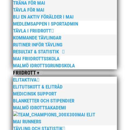
TRÄNA FÖR MAI
28 januari, 2026
TÄVLA FÖR MAI
BLI EN AKTIV FÖRÄLDER I MAI
maj 2026
MEDLEMSAPPEN I SPORTADMIN
april 2026
TÄVLA I FRIIDROTT
KOMMANDE TÄVLINGAR
januari 2026
RUTINER INFÖR TÄVLING
december 2025
RESULTAT & STATISTIK
november 2025
MAI FRIIDROTTSSKOLA
oktober 2025
MALMÖ IDROTTSGRUNDSKOLA
FRIIDROTT +
augusti 2025
ELITAKTIVA
juli 2025
ELITUTSKOTT & ELITRÅD
april 2025
MEDICINSK SUPPORT
mars 2025
BLANKETTER OCH STIPENDIER
MALMÖ IDROTTSAKADEMI
januari 2025
MAI ELIT
oktober 2024
MAI RUNNERS
september 2024
TÄVLING OCH STATISTIK