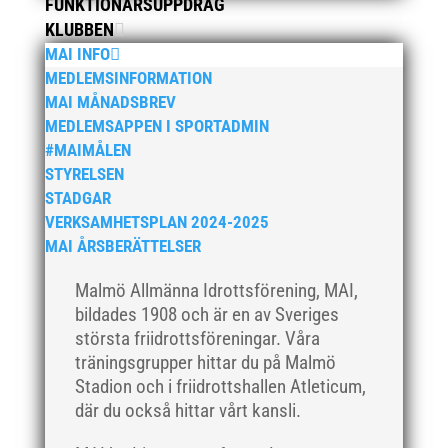
FUNKTIONÄRSUPPDRAG
mars 2019
KLUBBEN
februari 2019
MAI INFO
MEDLEMSINFORMATION
januari 2019
MAI MÅNADSBREV
december 2018
MEDLEMSAPPEN I SPORTADMIN
november 2018
#MAIMÅLEN
oktober 2018
STYRELSEN
STADGAR
september 2018
VERKSAMHETSPLAN 2024-2025
augusti 2018
MAI ÅRSBERÄTTELSER
juli 2018
Malmö Allmänna Idrottsförening, MAI,
juni 2018
bildades 1908 och är en av Sveriges
maj 2018
största friidrottsföreningar. Våra
april 2018
träningsgrupper hittar du på Malmö
mars 2018
Stadion och i friidrottshallen Atleticum,
där du också hittar vårt kansli.
februari 2018
januari 2018