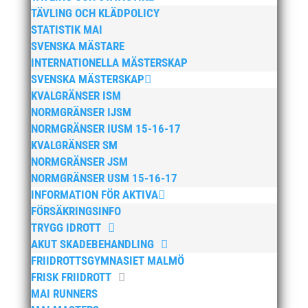
augusti 2024
TÄVLING OCH KLÄDPOLICY
STATISTIK MAI
juni 2024
SVENSKA MÄSTARE
april 2024
INTERNATIONELLA MÄSTERSKAP
mars 2024
SVENSKA MÄSTERSKAP
februari 2024
KVALGRÄNSER ISM
NORMGRÄNSER IJSM
januari 2024
NORMGRÄNSER IUSM 15-16-17
december 2023
KVALGRÄNSER SM
maj 2023
NORMGRÄNSER JSM
april 2023
NORMGRÄNSER USM 15-16-17
INFORMATION FÖR AKTIVA
januari 2023
FÖRSÄKRINGSINFO
november 2022
TRYGG IDROTT
oktober 2022
AKUT SKADEBEHANDLING
september 2022
FRIIDROTTSGYMNASIET MALMÖ
FRISK FRIIDROTT
augusti 2022
MAI RUNNERS
juni 2022