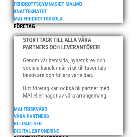
FRIIDROTTSGYMNASIET MALMÖ
september 2020
KNATTEKNATET
augusti 2020
MAI FRIIDROTTSSKOLA
juni 2020
FÖRETAG
april 2020
STORT TACK TILL ALLA VÅRA
mars 2020
PARTNERS OCH LEVERANTÖRER!
februari 2020
Genom vår hemsida, nyhetsbrev och
januari 2020
sociala kanaler når vi ut till tusentals
november 2019
besökare och följare varje dag.
oktober 2019
Ditt företag kan också bli partner med
september 2019
MAI eller något av våra arrangemang.
augusti 2019
juli 2019
MAI FRISKVÅRD
juni 2019
VÅRA PARTNERS
BLI PARTNER
maj 2019
DIGITAL EXPONERING
april 2019