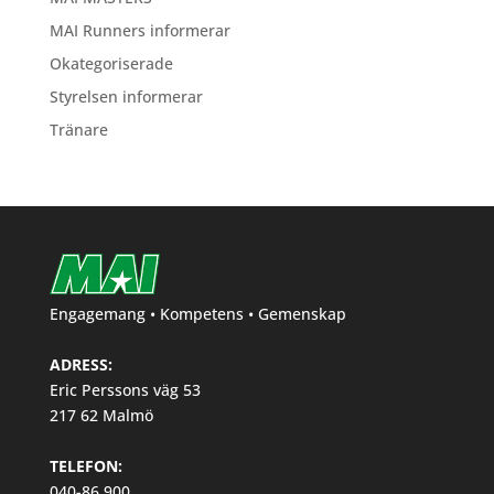
MAI Runners informerar
Okategoriserade
Styrelsen informerar
Tränare
Engagemang • Kompetens • Gemenskap
ADRESS:
Eric Perssons väg 53
217 62 Malmö
TELEFON:
040-86 900