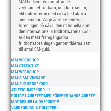
MAI bedriver en omfattande
oktober 2021
verksamhet för barn, ungdom, senior,
september 2021
elit och veteran med cirka 800 aktiva
juni 2021
medlemmar. Varje år representeras
maj 2021
föreningen på såväl den nationella som
den internationella friidrottsarenan och
april 2021
är den mest framgångsrika
mars 2021
friidrottsföreningen genom tiderna sett
februari 2021
till antal SM-guld.
december 2020
MAI WEBBSHOP
november 2020
MAI STATISTIK
oktober 2020
MAI WEBBSHOP
september 2020
MAI:S SM-VINNARE
augusti 2020
MAI:S KLUBBREKORD
ATLETICUMREKORD
juni 2020
POLICY I ARBETET MED FÖREBYGGANDE ARBETE
april 2020
MOT SEXUELLA ÖVERGREPP
mars 2020
VÄRDEGRUND & POLICYER