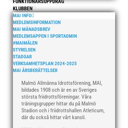
FUNKTIONÄRSUPPDRAG
januari 2024
KLUBBEN
december 2023
MAI INFO
maj 2023
MEDLEMSINFORMATION
april 2023
MAI MÅNADSBREV
januari 2023
MEDLEMSAPPEN I SPORTADMIN
#MAIMÅLEN
november 2022
STYRELSEN
oktober 2022
STADGAR
september 2022
VERKSAMHETSPLAN 2024-2025
augusti 2022
MAI ÅRSBERÄTTELSER
juni 2022
Malmö Allmänna Idrottsförening, MAI,
april 2022
bildades 1908 och är en av Sveriges
mars 2022
största friidrottsföreningar. Våra
träningsgrupper hittar du på Malmö
januari 2022
Stadion och i friidrottshallen Atleticum,
december 2021
där du också hittar vårt kansli.
november 2021