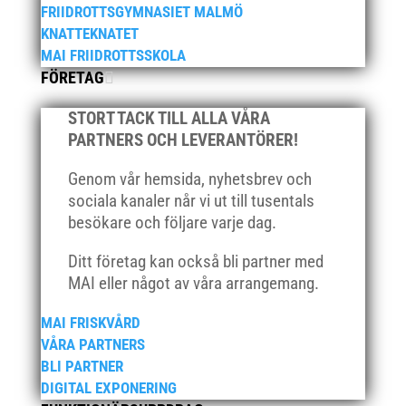
december 2025
FRIIDROTTSGYMNASIET MALMÖ
november 2025
KNATTEKNATET
MAI FRIIDROTTSSKOLA
oktober 2025
FÖRETAG
augusti 2025
juli 2025
STORT TACK TILL ALLA VÅRA
april 2025
PARTNERS OCH LEVERANTÖRER!
mars 2025
Genom vår hemsida, nyhetsbrev och
januari 2025
sociala kanaler når vi ut till tusentals
oktober 2024
besökare och följare varje dag.
september 2024
Ditt företag kan också bli partner med
augusti 2024
MAI eller något av våra arrangemang.
juni 2024
MAI FRISKVÅRD
april 2024
VÅRA PARTNERS
mars 2024
BLI PARTNER
februari 2024
DIGITAL EXPONERING