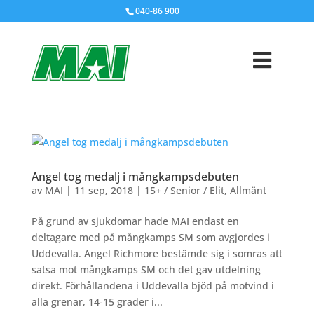
040-86 900
Angel tog medalj i mångkampsdebuten
av
MAI
|
11 sep, 2018
|
15+ / Senior / Elit
,
Allmänt
På grund av sjukdomar hade MAI endast en
deltagare med på mångkamps SM som avgjordes i
Uddevalla. Angel Richmore bestämde sig i somras att
satsa mot mångkamps SM och det gav utdelning
direkt. Förhållandena i Uddevalla bjöd på motvind i
alla grenar, 14-15 grader i...