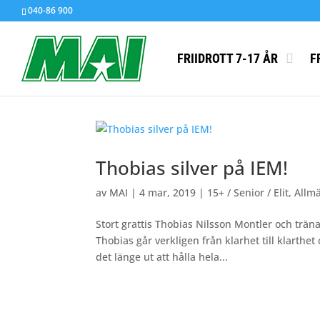
040-86 900
FRIIDROTT 7-17 ÅR
F
Thobias silver på IEM!
av
MAI
|
4 mar, 2019
|
15+ / Senior / Elit
,
Allm
Stort grattis Thobias Nilsson Montler och träna
Thobias går verkligen från klarhet till klart
det länge ut att hålla hela...