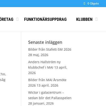
0 Objekt
ÖRETAG
FUNKTIONÄRSUPPDRAG
KLUBBEN
Senaste inläggen
Bilder från Stafett-SM 2026
28 maj, 2026
Anders Hallström ny
klubbchef i MAI
13 april,
2026
17m.
 såg
Bilder från MAI Årsmöte
2026
13 april, 2026
Wictor i galacentrum –
sedan blir det Pallasspelen
28 januari, 2026