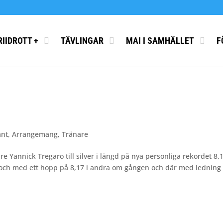
RIIDROTT +
TÄVLINGAR
MAI I SAMHÄLLET
F
änt
,
Arrangemang
,
Tränare
re Yannick Tregaro till silver i längd på nya personliga rekordet 8,
het och med ett hopp på 8,17 i andra om gången och där med ledning