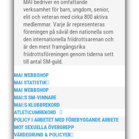
MAI bedriver en omfattande
maj 2018
verksamhet för barn, ungdom, senior,
april 2018
elit och veteran med cirka 800 aktiva
mars 2018
medlemmar. Varje år representeras
föreningen på såväl den nationella som
februari 2018
den internationella friidrottsarenan och
januari 2018
är den mest framgångsrika
december 2017
friidrottsföreningen genom tiderna sett
november 2017
till antal SM-guld.
oktober 2017
MAI WEBBSHOP
september 2017
MAI STATISTIK
augusti 2017
MAI WEBBSHOP
juli 2017
MAI:S SM-VINNARE
MAI:S KLUBBREKORD
juni 2017
ATLETICUMREKORD
maj 2017
POLICY I ARBETET MED FÖREBYGGANDE ARBETE
april 2017
MOT SEXUELLA ÖVERGREPP
mars 2017
VÄRDEGRUND & POLICYER