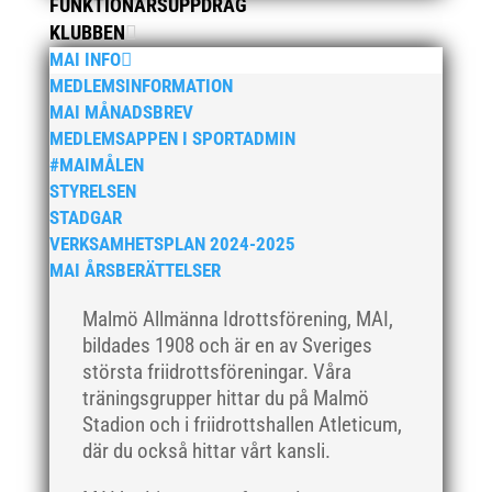
FUNKTIONÄRSUPPDRAG
augusti 2019
KLUBBEN
juli 2019
MAI INFO
juni 2019
MEDLEMSINFORMATION
maj 2019
MAI MÅNADSBREV
MEDLEMSAPPEN I SPORTADMIN
april 2019
#MAIMÅLEN
mars 2019
STYRELSEN
februari 2019
STADGAR
januari 2019
VERKSAMHETSPLAN 2024-2025
MAI ÅRSBERÄTTELSER
december 2018
november 2018
Malmö Allmänna Idrottsförening, MAI,
oktober 2018
bildades 1908 och är en av Sveriges
största friidrottsföreningar. Våra
september 2018
träningsgrupper hittar du på Malmö
augusti 2018
Stadion och i friidrottshallen Atleticum,
juli 2018
där du också hittar vårt kansli.
juni 2018