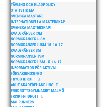
april 2025
TÄVLING OCH KLÄDPOLICY
mars 2025
STATISTIK MAI
januari 2025
SVENSKA MÄSTARE
INTERNATIONELLA MÄSTERSKAP
oktober 2024
SVENSKA MÄSTERSKAP
september 2024
KVALGRÄNSER ISM
augusti 2024
NORMGRÄNSER IJSM
juni 2024
NORMGRÄNSER IUSM 15-16-17
KVALGRÄNSER SM
april 2024
NORMGRÄNSER JSM
mars 2024
NORMGRÄNSER USM 15-16-17
februari 2024
INFORMATION FÖR AKTIVA
januari 2024
FÖRSÄKRINGSINFO
TRYGG IDROTT
december 2023
AKUT SKADEBEHANDLING
maj 2023
FRIIDROTTSGYMNASIET MALMÖ
april 2023
FRISK FRIIDROTT
januari 2023
MAI RUNNERS