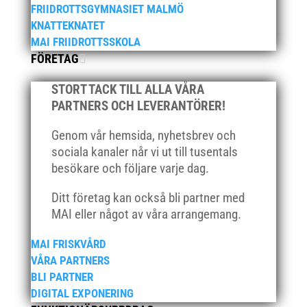
mars 2021
FRIIDROTTSGYMNASIET MALMÖ
KNATTEKNATET
februari 2021
MAI FRIIDROTTSSKOLA
december 2020
FÖRETAG
november 2020
oktober 2020
STORT TACK TILL ALLA VÅRA
PARTNERS OCH LEVERANTÖRER!
september 2020
augusti 2020
Genom vår hemsida, nyhetsbrev och
juni 2020
sociala kanaler når vi ut till tusentals
besökare och följare varje dag.
april 2020
mars 2020
Ditt företag kan också bli partner med
februari 2020
MAI eller något av våra arrangemang.
januari 2020
MAI FRISKVÅRD
november 2019
VÅRA PARTNERS
oktober 2019
BLI PARTNER
september 2019
DIGITAL EXPONERING