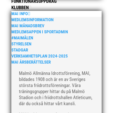
FUNKTIONÄRSUPPDRAG
februari 2020
KLUBBEN
januari 2020
MAI INFO
MEDLEMSINFORMATION
november 2019
MAI MÅNADSBREV
oktober 2019
MEDLEMSAPPEN I SPORTADMIN
september 2019
#MAIMÅLEN
augusti 2019
STYRELSEN
STADGAR
juli 2019
VERKSAMHETSPLAN 2024-2025
juni 2019
MAI ÅRSBERÄTTELSER
maj 2019
Malmö Allmänna Idrottsförening, MAI,
april 2019
bildades 1908 och är en av Sveriges
mars 2019
största friidrottsföreningar. Våra
februari 2019
träningsgrupper hittar du på Malmö
januari 2019
Stadion och i friidrottshallen Atleticum,
där du också hittar vårt kansli.
december 2018
november 2018