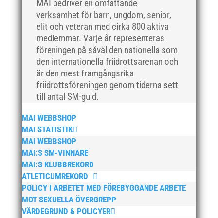
MAI bedriver en omfattande
oktober 2018
verksamhet för barn, ungdom, senior,
elit och veteran med cirka 800 aktiva
september 2018
medlemmar. Varje år representeras
augusti 2018
föreningen på såväl den nationella som
juli 2018
den internationella friidrottsarenan och
juni 2018
är den mest framgångsrika
friidrottsföreningen genom tiderna sett
maj 2018
till antal SM-guld.
april 2018
mars 2018
MAI WEBBSHOP
februari 2018
MAI STATISTIK
MAI WEBBSHOP
januari 2018
MAI:S SM-VINNARE
december 2017
MAI:S KLUBBREKORD
november 2017
ATLETICUMREKORD
oktober 2017
POLICY I ARBETET MED FÖREBYGGANDE ARBETE
MOT SEXUELLA ÖVERGREPP
september 2017
VÄRDEGRUND & POLICYER
augusti 2017