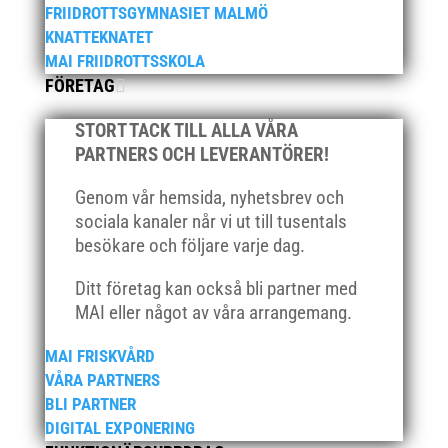
FRIIDROTTSGYMNASIET MALMÖ
oktober 2021
KNATTEKNATET
september 2021
MAI FRIIDROTTSSKOLA
juni 2021
FÖRETAG
maj 2021
STORT TACK TILL ALLA VÅRA
april 2021
PARTNERS OCH LEVERANTÖRER!
mars 2021
Genom vår hemsida, nyhetsbrev och
februari 2021
sociala kanaler når vi ut till tusentals
december 2020
besökare och följare varje dag.
november 2020
Ditt företag kan också bli partner med
oktober 2020
MAI eller något av våra arrangemang.
september 2020
augusti 2020
MAI FRISKVÅRD
juni 2020
VÅRA PARTNERS
BLI PARTNER
april 2020
DIGITAL EXPONERING
mars 2020