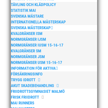
december 2025
TÄVLING OCH KLÄDPOLICY
STATISTIK MAI
november 2025
SVENSKA MÄSTARE
oktober 2025
INTERNATIONELLA MÄSTERSKAP
augusti 2025
SVENSKA MÄSTERSKAP
juli 2025
KVALGRÄNSER ISM
NORMGRÄNSER IJSM
april 2025
NORMGRÄNSER IUSM 15-16-17
mars 2025
KVALGRÄNSER SM
januari 2025
NORMGRÄNSER JSM
oktober 2024
NORMGRÄNSER USM 15-16-17
INFORMATION FÖR AKTIVA
september 2024
FÖRSÄKRINGSINFO
augusti 2024
TRYGG IDROTT
juni 2024
AKUT SKADEBEHANDLING
april 2024
FRIIDROTTSGYMNASIET MALMÖ
FRISK FRIIDROTT
mars 2024
MAI RUNNERS
februari 2024